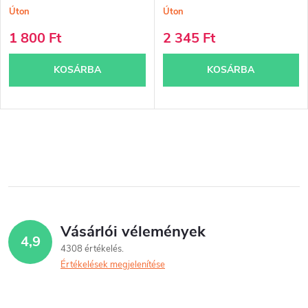
Úton
Úton
1 800 Ft
2 345 Ft
KOSÁRBA
KOSÁRBA
L
i
s
t
Vásárlói vélemények
4,9
a
4308 értékelés
Értékelések megjelenítése
i
r