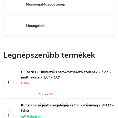
Mosógép/Mosogatógép
Mosogatók
Legnépszerűbb termékek
CERANO - Univerzális sarokcsatlakozó szelepek - 2 db -
matt fekete - 3/8" - 1/2"
Úton
9 072 Ft
Kültéri mosógép/mosogatógép szifon - műanyag - DN32 -
fehér
Raktáron