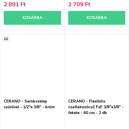
2 891 Ft
2 709 Ft
KOSÁRBA
KOSÁRBA
ÚJ
CERANO - Sarokszelep
CERANO - Flexibilis
szűrővel - 1/2''x 3/8'' - króm
csatlakozócső FxF 3/8"x3/8" -
fekete - 60 cm - 2 db