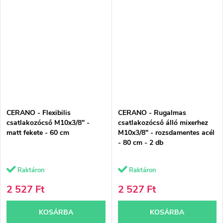
CERANO - Flexibilis
CERANO - Rugalmas
csatlakozócső M10x3/8" -
csatlakozócső álló mixerhez
matt fekete - 60 cm
M10x3/8" - rozsdamentes acél
- 80 cm - 2 db
Raktáron
Raktáron
2 527 Ft
2 527 Ft
KOSÁRBA
KOSÁRBA