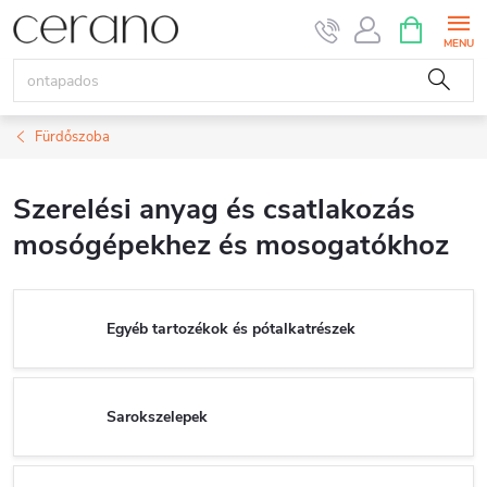
Ugrás
KOSÁR
a
fő
tartalomhoz
Fürdőszoba
Szerelési anyag és csatlakozás
mosógépekhez és mosogatókhoz
Egyéb tartozékok és pótalkatrészek
Sarokszelepek