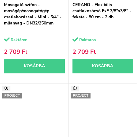
Mosogató szifon -
CERANO - Flexibilis
mosógép/mosogatógép
csatlakozócső FxF 3/8"x3/8" -
csatlakozással - Mini - 5/4" -
fekete - 80 cm - 2 db
műanyag - DN32/250mm
Raktáron
Raktáron
2 709 Ft
2 709 Ft
KOSÁRBA
KOSÁRBA
ÚJ
ÚJ
PROJECT
PROJECT