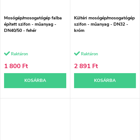
Mosógép/mosogatógép falba
Kültéri mosógép/mosogatógép
épített szifon - műanyag -
szifon - műanyag - DN32 -
DN40/50 - fehér
króm
Raktáron
Raktáron
1 800 Ft
2 891 Ft
KOSÁRBA
KOSÁRBA