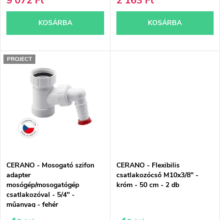
9 072 Ft
2 163 Ft
s
e
KOSÁRBA
KOSÁRBA
t
z
á
é
PROJECT
j
s
a
e
CERANO - Mosogató szifon
CERANO - Flexibilis
adapter
csatlakozócső M10x3/8" -
mosógép/mosogatógép
króm - 50 cm - 2 db
csatlakozóval - 5/4" -
műanyag - fehér