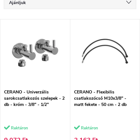
T
Ajánljuk
e
Legolcsóbb elöl
T
r
Legdrágább
e
m
Legnépszerűbb termékek
r
é
ABC szerint
m
k
é
e
k
k
CERANO - Univerzális
CERANO - Flexibilis
e
r
sarokcsatlakozós szelepek - 2
csatlakozócső M10x3/8" -
db - króm - 3/8" - 1/2"
matt fekete - 50 cm - 2 db
k
e
l
n
Raktáron
Raktáron
i
d