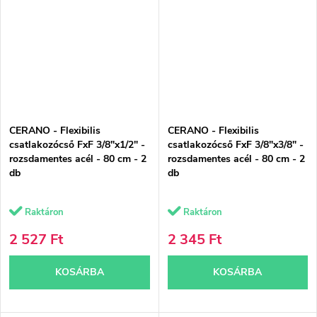
CERANO - Flexibilis
CERANO - Flexibilis
csatlakozócső FxF 3/8"x1/2" -
csatlakozócső FxF 3/8"x3/8" -
rozsdamentes acél - 80 cm - 2
rozsdamentes acél - 80 cm - 2
db
db
Raktáron
Raktáron
2 527 Ft
2 345 Ft
KOSÁRBA
KOSÁRBA