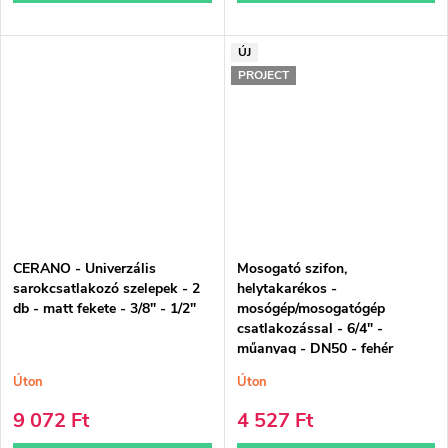
ÚJ
PROJECT
CERANO - Univerzális
Mosogató szifon,
sarokcsatlakozó szelepek - 2
helytakarékos -
db - matt fekete - 3/8" - 1/2"
mosógép/mosogatógép
csatlakozással - 6/4" -
műanyag - DN50 - fehér
Úton
Úton
9 072 Ft
4 527 Ft