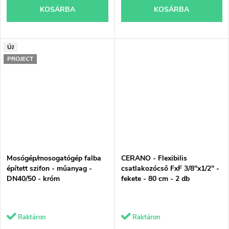
KOSÁRBA
KOSÁRBA
ÚJ
PROJECT
Mosógép/mosogatógép falba
CERANO - Flexibilis
épített szifon - műanyag -
csatlakozócső FxF 3/8"x1/2" -
DN40/50 - króm
fekete - 80 cm - 2 db
Raktáron
Raktáron