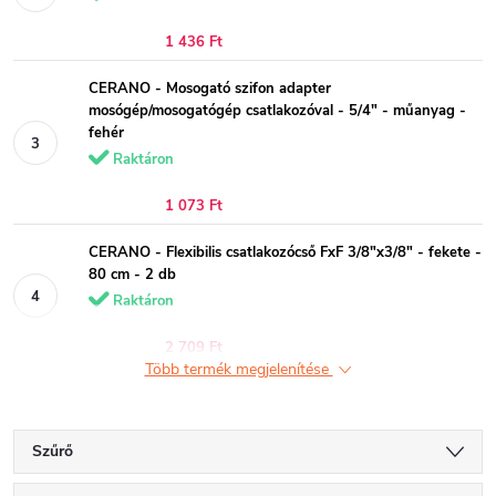
1 436 Ft
CERANO - Mosogató szifon adapter
mosógép/mosogatógép csatlakozóval - 5/4" - műanyag -
fehér
Raktáron
1 073 Ft
CERANO - Flexibilis csatlakozócső FxF 3/8"x3/8" - fekete -
80 cm - 2 db
Raktáron
2 709 Ft
Több termék megjelenítése
Szűrő