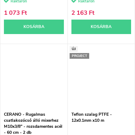
Raktáron
Raktáron
1 073 Ft
2 163 Ft
KOSÁRBA
KOSÁRBA
ÚJ
PROJECT
CERANO - Rugalmas
Teflon szalag PTFE -
csatlakozócső álló mixerhez
12x0.1mm x10 m
M10x3/8" - rozsdamentes acél
- 60 cm - 2 db