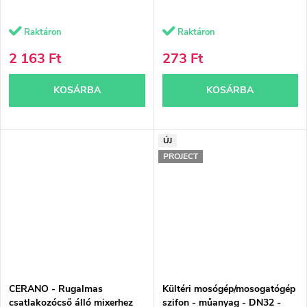
Raktáron
Raktáron
2 163 Ft
273 Ft
KOSÁRBA
KOSÁRBA
ÚJ
PROJECT
CERANO - Rugalmas
Kültéri mosógép/mosogatógép
csatlakozócső álló mixerhez
szifon - műanyag - DN32 -