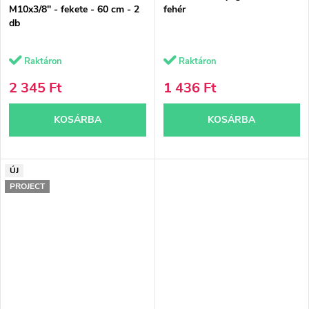
M10x3/8" - fekete - 60 cm - 2
fehér
db
Raktáron
Raktáron
2 345 Ft
1 436 Ft
KOSÁRBA
KOSÁRBA
ÚJ
PROJECT