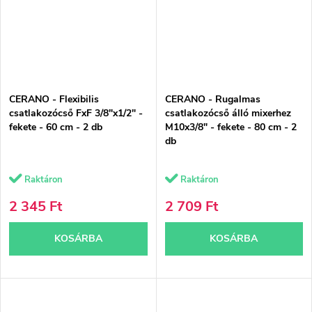
CERANO - Flexibilis
CERANO - Rugalmas
csatlakozócső FxF 3/8"x1/2" -
csatlakozócső álló mixerhez
fekete - 60 cm - 2 db
M10x3/8" - fekete - 80 cm - 2
db
Raktáron
Raktáron
2 345 Ft
2 709 Ft
KOSÁRBA
KOSÁRBA