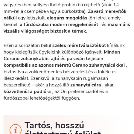
vagy részben süllyeszthető profilokba rejthető (akár 14
mm-rel a csempébe vagy a burkolatba).
Zavaró merevítők
nélkül
egy letisztult,
elegáns megoldás
jön létre, amely
kiemeli
a fürdőszoba modern megjelenését
, és
maximális
vizuális világosságot biztosít a térnek.
Ezen a sorozaton belül
széles méretválasztékot
kínálunk,
hogy kielégítsük ügyfeleink különböző igényeit.
Minden
Cerano zuhanykabin, ajtó és paraván teljesen
kompatibilis az azonos méretű Cerano zuhanytálcákkal
,
biztosítva a zökkenőmentes beszerelést és a tökéletes
illeszkedést. Ezenkívül a zuhanykabin rugalmasan
beszerelhető – akár a hozzá illő
zuhanytálcára
, akár
közvetlenül a padlóra
, az Ön preferenciáitól és a
fürdőszobai lehetőségektől függően.
Tartós, hosszú