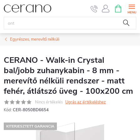
Ugrás
KOSÁR
a
fő
tartalomhoz
Egyrészes, merevítő nélküli
CERANO - Walk-in Crystal
bal/jobb zuhanykabin - 8 mm -
merevítő nélküli rendszer - matt
fehér, átlátszó üveg - 100x200 cm
Nincs értékelés
Ugrás az értékeléshez
Kód:
CER-8050BD6654
KITERJESZTETT GARANCIA