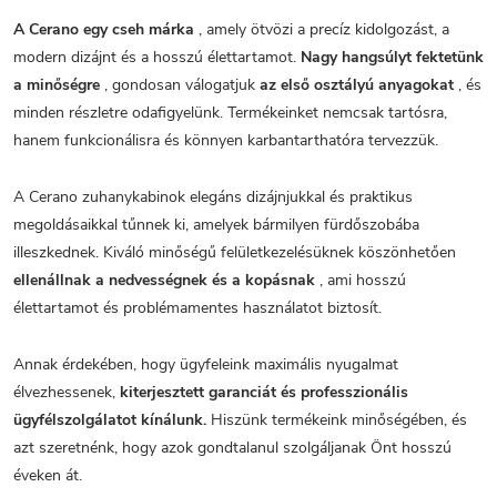
A Cerano egy cseh márka
, amely ötvözi a precíz kidolgozást, a
modern dizájnt és a hosszú élettartamot.
Nagy hangsúlyt fektetünk
a minőségre
, gondosan válogatjuk
az első osztályú anyagokat
, és
minden részletre odafigyelünk. Termékeinket nemcsak tartósra,
hanem funkcionálisra és könnyen karbantarthatóra tervezzük.
A Cerano zuhanykabinok elegáns dizájnjukkal és praktikus
megoldásaikkal tűnnek ki, amelyek bármilyen fürdőszobába
illeszkednek. Kiváló minőségű felületkezelésüknek köszönhetően
ellenállnak a nedvességnek és a kopásnak
, ami hosszú
élettartamot és problémamentes használatot biztosít.
Annak érdekében, hogy ügyfeleink maximális nyugalmat
élvezhessenek,
kiterjesztett garanciát és professzionális
ügyfélszolgálatot kínálunk.
Hiszünk termékeink minőségében, és
azt szeretnénk, hogy azok gondtalanul szolgáljanak Önt hosszú
éveken át.