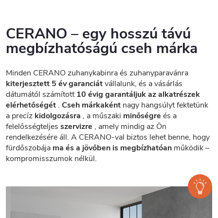
CERANO – egy hosszú távú
megbízhatóságú cseh márka
Minden CERANO zuhanykabinra és zuhanyparavánra
kiterjesztett 5 év garanciát
vállalunk, és a vásárlás
dátumától számított
10 évig garantáljuk az alkatrészek
elérhetőségét
.
Cseh márkaként
nagy hangsúlyt fektetünk
a precíz
kidolgozásra
, a műszaki
minőségre
és a
felelősségteljes
szervizre
, amely mindig az Ön
rendelkezésére áll. A CERANO-val biztos lehet benne, hogy
fürdőszobája
ma és a jövőben is megbízhatóan
működik –
kompromisszumok nélkül.