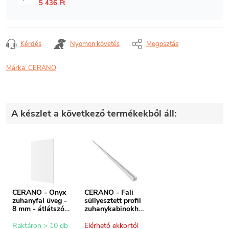
Kérdés
Nyomon követés
Megosztás
Márka:
CERANO
A készlet a következő termékekből áll:
CERANO - Onyx
CERANO - Fali
zuhanyfal üveg -
süllyesztett profil
8 mm - átlátszó
zuhanykabinokho
üveg - 100x200
z - 8 mm - fehér -
cm
200 cm
Raktáron > 10 db
Elérhető ekkortól