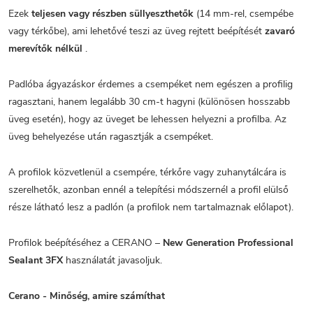
Ezek
teljesen vagy részben süllyeszthetők
(14 mm-rel, csempébe
vagy térkőbe), ami lehetővé teszi az üveg rejtett beépítését
zavaró
merevítők nélkül
.
Padlóba ágyazáskor érdemes a csempéket nem egészen a profilig
ragasztani, hanem legalább 30 cm-t hagyni (különösen hosszabb
üveg esetén), hogy az üveget be lehessen helyezni a profilba. Az
üveg behelyezése után ragasztják a csempéket.
A profilok közvetlenül a csempére, térkőre vagy zuhanytálcára is
szerelhetők, azonban ennél a telepítési módszernél a profil elülső
része látható lesz a padlón (a profilok nem tartalmaznak előlapot).
Profilok beépítéséhez a CERANO –
New Generation Professional
Sealant 3FX
használatát javasoljuk.
Cerano - Minőség, amire számíthat