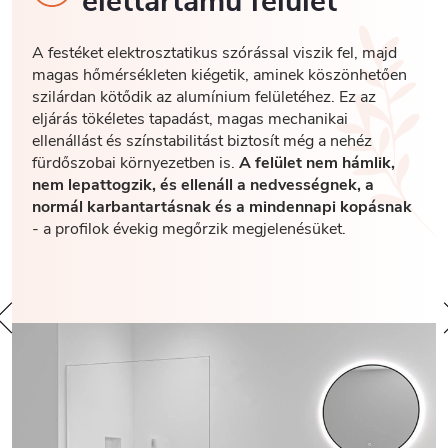
élettartamú felület
A festéket elektrosztatikus szórással viszik fel, majd
magas hőmérsékleten kiégetik, aminek köszönhetően
szilárdan kötődik az alumínium felületéhez. Ez az
eljárás tökéletes tapadást, magas mechanikai
ellenállást és színstabilitást biztosít még a nehéz
fürdőszobai környezetben is.
A felület nem hámlik,
nem lepattogzik, és ellenáll a nedvességnek, a
normál karbantartásnak és a mindennapi kopásnak
- a profilok évekig megőrzik megjelenésüket.