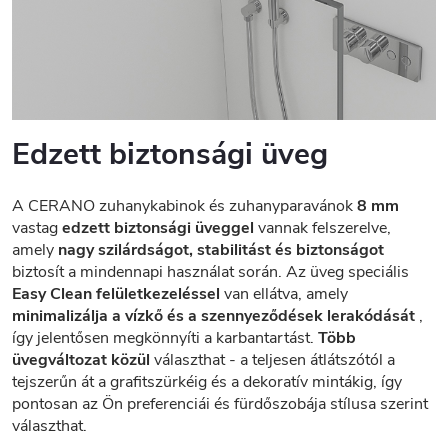
Edzett biztonsági üveg
A CERANO zuhanykabinok és zuhanyparavánok
8 mm
vastag
edzett biztonsági üveggel
vannak felszerelve,
amely
nagy szilárdságot, stabilitást és biztonságot
biztosít a mindennapi használat során. Az üveg speciális
Easy Clean felületkezeléssel
van ellátva, amely
minimalizálja a vízkő és a szennyeződések lerakódását
,
így jelentősen megkönnyíti a karbantartást.
Több
üvegváltozat közül
választhat - a teljesen átlátszótól a
tejszerűn át a grafitszürkéig és a dekoratív mintákig, így
pontosan az Ön preferenciái és fürdőszobája stílusa szerint
választhat.