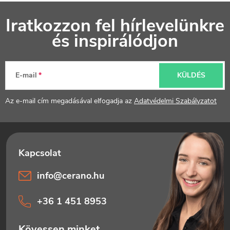
L
Iratkozzon fel hírlevelünkre
á
és inspirálódjon
b
l
E-mail
KÜLDÉS
é
Az e-mail cím megadásával elfogadja az
Adatvédelmi Szabályzatot
c
info
@
cerano.hu
+36 1 451 8953