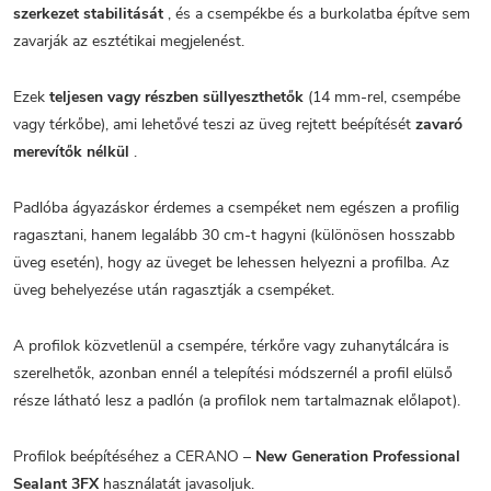
szerkezet stabilitását
, és a csempékbe és a burkolatba építve sem
zavarják az esztétikai megjelenést.
Ezek
teljesen vagy részben süllyeszthetők
(14 mm-rel, csempébe
vagy térkőbe), ami lehetővé teszi az üveg rejtett beépítését
zavaró
merevítők nélkül
.
Padlóba ágyazáskor érdemes a csempéket nem egészen a profilig
ragasztani, hanem legalább 30 cm-t hagyni (különösen hosszabb
üveg esetén), hogy az üveget be lehessen helyezni a profilba. Az
üveg behelyezése után ragasztják a csempéket.
A profilok közvetlenül a csempére, térkőre vagy zuhanytálcára is
szerelhetők, azonban ennél a telepítési módszernél a profil elülső
része látható lesz a padlón (a profilok nem tartalmaznak előlapot).
Profilok beépítéséhez a CERANO –
New Generation Professional
Sealant 3FX
használatát javasoljuk.