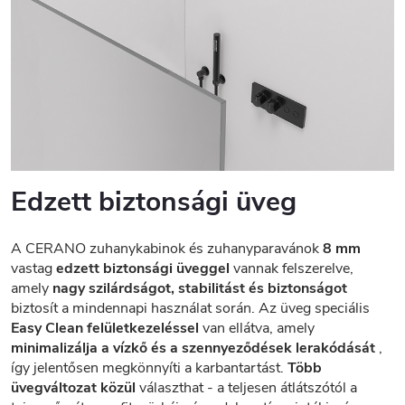
Edzett biztonsági üveg
A CERANO zuhanykabinok és zuhanyparavánok
8 mm
vastag
edzett biztonsági üveggel
vannak felszerelve,
amely
nagy szilárdságot, stabilitást és biztonságot
biztosít a mindennapi használat során. Az üveg speciális
Easy Clean felületkezeléssel
van ellátva, amely
minimalizálja a vízkő és a szennyeződések lerakódását
,
így jelentősen megkönnyíti a karbantartást.
Több
üvegváltozat közül
választhat - a teljesen átlátszótól a