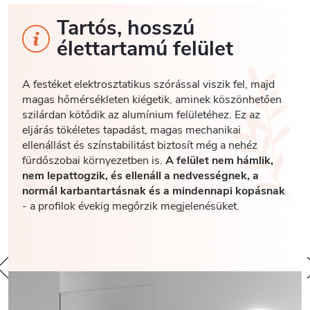
Tartós, hosszú
élettartamú felület
A festéket elektrosztatikus szórással viszik fel, majd
magas hőmérsékleten kiégetik, aminek köszönhetően
szilárdan kötődik az alumínium felületéhez. Ez az
eljárás tökéletes tapadást, magas mechanikai
ellenállást és színstabilitást biztosít még a nehéz
fürdőszobai környezetben is.
A felület nem hámlik,
nem lepattogzik, és ellenáll a nedvességnek, a
normál karbantartásnak és a mindennapi kopásnak
- a profilok évekig megőrzik megjelenésüket.