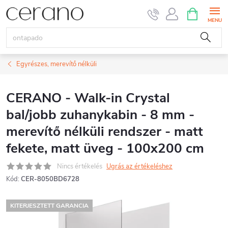
Ugrás
KOSÁR
a
fő
tartalomhoz
Egyrészes, merevítő nélküli
CERANO - Walk-in Crystal
bal/jobb zuhanykabin - 8 mm -
merevítő nélküli rendszer - matt
fekete, matt üveg - 100x200 cm
Nincs értékelés
Ugrás az értékeléshez
Kód:
CER-8050BD6728
KITERJESZTETT GARANCIA