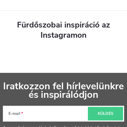
Fürdőszobai inspiráció az
Instagramon
L
Iratkozzon fel hírlevelünkre
á
és inspirálódjon
b
l
E-mail
KÜLDÉS
é