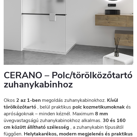
CERANO – Polc/törölközőtartó
zuhanykabinhoz
Okos
2 az 1-ben
megoldás zuhanykabinokhoz.
Kívül
törölközőtartó
, belül praktikus
polc kozmetikumoknak
és
apróságoknak – minden kéznél. Maximum
8 mm
üvegvastagságú zuhanykabinokhoz alkalmas.
30 és 160
cm között állítható szélesség
, a zuhanykabin típusától
függően.
Helytakarékos, modern megjelenés és praktikus