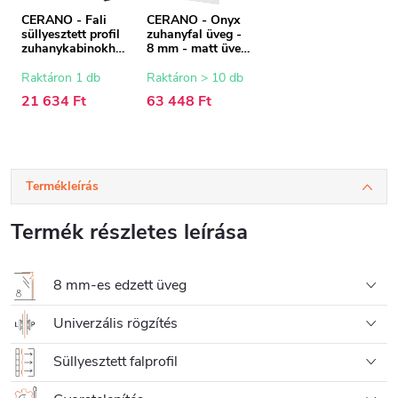
CERANO - Fali
CERANO - Onyx
süllyesztett profil
zuhanyfal üveg -
zuhanykabinokho
8 mm - matt üveg
z - 8 mm - matt
- 100x200 cm
fekete - 200 cm
Raktáron 1 db
Raktáron > 10 db
21 634 Ft
63 448 Ft
Termékleírás
Termék részletes leírása
8 mm-es edzett üveg
Univerzális rögzítés
Süllyesztett falprofil