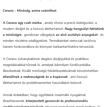
Cerano - Minőség, amire számíthat
A Cerano egy cseh márka
, amely ötvözi a precíz kidolgozást, a
modern dizájnt és a hosszú élettartamot.
Nagy hangsúlyt fektetünk
a minőségre
, gondosan válogatjuk
az első osztályú anyagokat
, és
minden részletre odafigyelünk. Termékeinket nemcsak tartósra,
hanem funkcionálisra és könnyen karbantarthatóra tervezzük.
A Cerano zuhanykabinok elegáns dizájnjukkal és praktikus
megoldásaikkal tűnnek ki, amelyek bármilyen fürdőszobába
illeszkednek. Kiváló minőségű felületkezelésüknek köszönhetően
ellenállnak a nedvességnek és a kopásnak
, ami hosszú
élettartamot és problémamentes használatot biztosít.
Annak érdekében, hogy ügyfeleink maximális nyugalmat
élvezhessenek,
kiterjesztett garanciát és professzionális
ügyfélszolgálatot kínálunk.
Hiszünk termékeink minőségében, és