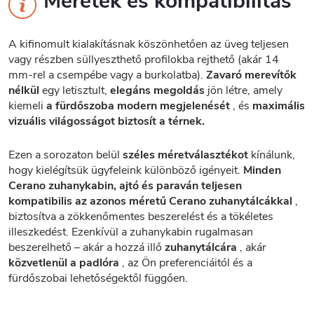
Méretek és kompatibilitás
A kifinomult kialakításnak köszönhetően az üveg teljesen
vagy részben süllyeszthető profilokba rejthető (akár 14
mm-rel a csempébe vagy a burkolatba).
Zavaró merevítők
nélkül
egy letisztult,
elegáns megoldás
jön létre, amely
kiemeli
a fürdőszoba modern megjelenését
, és
maximális
vizuális világosságot biztosít a térnek.
Ezen a sorozaton belül
széles méretválasztékot
kínálunk,
hogy kielégítsük ügyfeleink különböző igényeit.
Minden
Cerano zuhanykabin, ajtó és paraván teljesen
kompatibilis az azonos méretű Cerano zuhanytálcákkal
,
biztosítva a zökkenőmentes beszerelést és a tökéletes
illeszkedést. Ezenkívül a zuhanykabin rugalmasan
beszerelhető – akár a hozzá illő
zuhanytálcára
, akár
közvetlenül a padlóra
, az Ön preferenciáitól és a
fürdőszobai lehetőségektől függően.