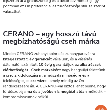
tejszerűn át a grafitszürkéig és a dekoratív mintákig, így
pontosan az Ön preferenciái és fürdőszobája stílusa szerint
választhat.
CERANO – egy hosszú távú
megbízhatóságú cseh márka
Minden CERANO zuhanykabinra és zuhanyparavánra
kiterjesztett 5 év garanciát
vállalunk, és a vásárlás
dátumától számított
10 évig garantáljuk az alkatrészek
elérhetőségét
.
Cseh márkaként
nagy hangsúlyt fektetünk
a precíz
kidolgozásra
, a műszaki
minőségre
és a
felelősségteljes
szervizre
, amely mindig az Ön
rendelkezésére áll. A CERANO-val biztos lehet benne, hogy
fürdőszobája
ma és a jövőben is megbízhatóan
működik –
kompromisszumok nélkül.