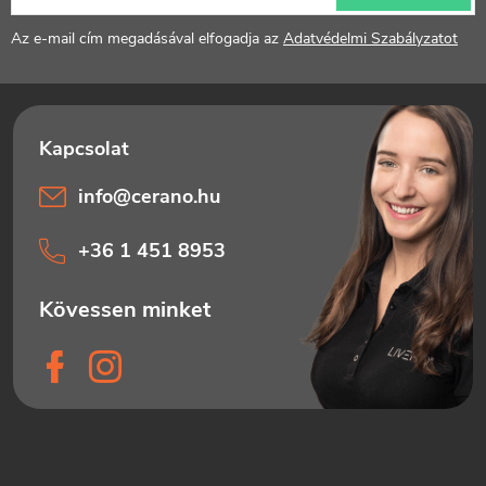
é
Az e-mail cím megadásával elfogadja az
Adatvédelmi Szabályzatot
c
info
@
cerano.hu
+36 1 451 8953