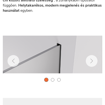
cm között állítható szélesség
, a zuhanykabin típusától
függően.
Helytakarékos, modern megjelenés és praktikus
használat
egyben.