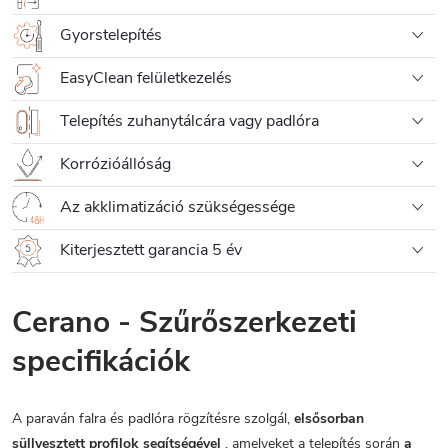
Gyorstelepítés
EasyClean felületkezelés
Telepítés zuhanytálcára vagy padlóra
Korrózióállóság
Az akklimatizáció szükségessége
Kiterjesztett garancia 5 év
Cerano - Szűrőszerkezeti
specifikációk
A paraván falra és padlóra rögzítésre szolgál,
elsősorban
süllyesztett profilok segítségével
, amelyeket a telepítés során
a