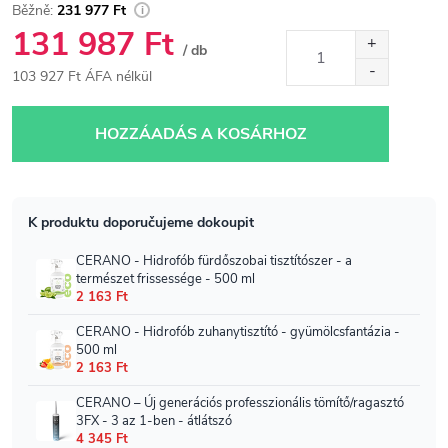
231 977 Ft
131 987 Ft
/ db
103 927 Ft ÁFA nélkül
Egységár:
HOZZÁADÁS A KOSÁRHOZ