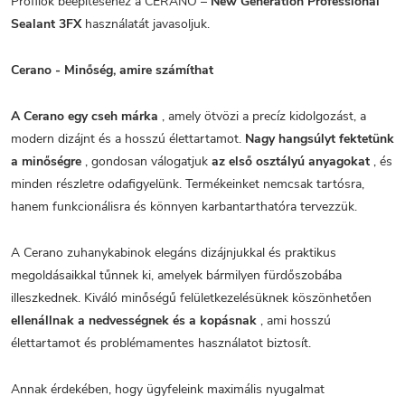
Profilok beépítéséhez a CERANO –
New Generation Professional
Sealant 3FX
használatát javasoljuk.
Cerano - Minőség, amire számíthat
A Cerano egy cseh márka
, amely ötvözi a precíz kidolgozást, a
modern dizájnt és a hosszú élettartamot.
Nagy hangsúlyt fektetünk
a minőségre
, gondosan válogatjuk
az első osztályú anyagokat
, és
minden részletre odafigyelünk. Termékeinket nemcsak tartósra,
hanem funkcionálisra és könnyen karbantarthatóra tervezzük.
A Cerano zuhanykabinok elegáns dizájnjukkal és praktikus
megoldásaikkal tűnnek ki, amelyek bármilyen fürdőszobába
illeszkednek. Kiváló minőségű felületkezelésüknek köszönhetően
ellenállnak a nedvességnek és a kopásnak
, ami hosszú
élettartamot és problémamentes használatot biztosít.
Annak érdekében, hogy ügyfeleink maximális nyugalmat