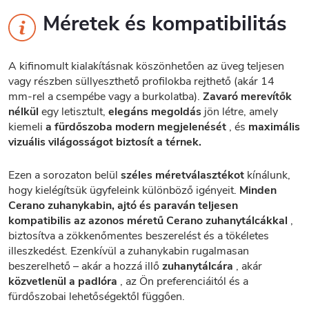
Méretek és kompatibilitás
A kifinomult kialakításnak köszönhetően az üveg teljesen
vagy részben süllyeszthető profilokba rejthető (akár 14
mm-rel a csempébe vagy a burkolatba).
Zavaró merevítők
nélkül
egy letisztult,
elegáns megoldás
jön létre, amely
kiemeli
a fürdőszoba modern megjelenését
, és
maximális
vizuális világosságot biztosít a térnek.
Ezen a sorozaton belül
széles méretválasztékot
kínálunk,
hogy kielégítsük ügyfeleink különböző igényeit.
Minden
Cerano zuhanykabin, ajtó és paraván teljesen
kompatibilis az azonos méretű Cerano zuhanytálcákkal
,
biztosítva a zökkenőmentes beszerelést és a tökéletes
illeszkedést. Ezenkívül a zuhanykabin rugalmasan
beszerelhető – akár a hozzá illő
zuhanytálcára
, akár
közvetlenül a padlóra
, az Ön preferenciáitól és a
fürdőszobai lehetőségektől függően.