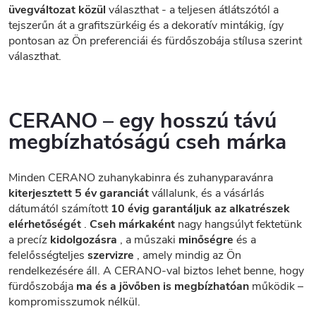
üvegváltozat közül
választhat - a teljesen átlátszótól a
tejszerűn át a grafitszürkéig és a dekoratív mintákig, így
pontosan az Ön preferenciái és fürdőszobája stílusa szerint
választhat.
CERANO – egy hosszú távú
megbízhatóságú cseh márka
Minden CERANO zuhanykabinra és zuhanyparavánra
kiterjesztett 5 év garanciát
vállalunk, és a vásárlás
dátumától számított
10 évig garantáljuk az alkatrészek
elérhetőségét
.
Cseh márkaként
nagy hangsúlyt fektetünk
a precíz
kidolgozásra
, a műszaki
minőségre
és a
felelősségteljes
szervizre
, amely mindig az Ön
rendelkezésére áll. A CERANO-val biztos lehet benne, hogy
fürdőszobája
ma és a jövőben is megbízhatóan
működik –
kompromisszumok nélkül.