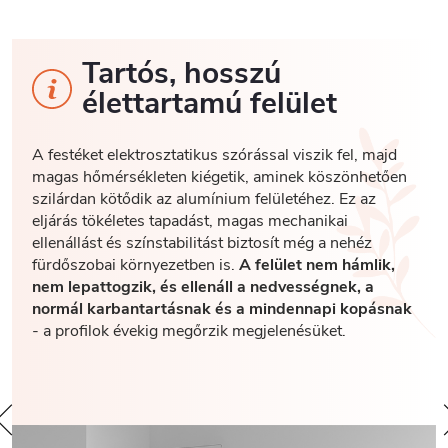
Tartós, hosszú
élettartamú felület
A festéket elektrosztatikus szórással viszik fel, majd
magas hőmérsékleten kiégetik, aminek köszönhetően
szilárdan kötődik az alumínium felületéhez. Ez az
eljárás tökéletes tapadást, magas mechanikai
ellenállást és színstabilitást biztosít még a nehéz
fürdőszobai környezetben is.
A felület nem hámlik,
nem lepattogzik, és ellenáll a nedvességnek, a
normál karbantartásnak és a mindennapi kopásnak
- a profilok évekig megőrzik megjelenésüket.