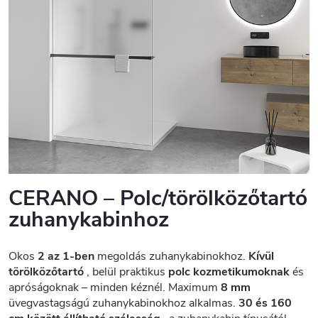
CERANO – Polc/törölközőtartó
zuhanykabinhoz
Okos
2 az 1-ben
megoldás zuhanykabinokhoz.
Kívül
törölközőtartó
, belül praktikus
polc kozmetikumoknak
és
apróságoknak – minden kéznél. Maximum
8 mm
üvegvastagságú zuhanykabinokhoz alkalmas.
30 és 160