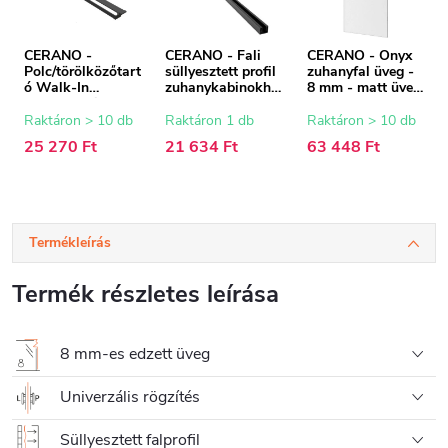
CERANO -
CERANO - Fali
CERANO - Onyx
Polc/törölközőtart
süllyesztett profil
zuhanyfal üveg -
ó Walk-In
zuhanykabinokho
8 mm - matt üveg
zuhanykabinhoz -
z - 8 mm - matt
- 100x200 cm
8-10 mm - matt
fekete - 200 cm
Raktáron > 10 db
Raktáron 1 db
Raktáron > 10 db
fekete - 30-160
25 270 Ft
21 634 Ft
63 448 Ft
cm
Termékleírás
Termék részletes leírása
8 mm-es edzett üveg
Univerzális rögzítés
Süllyesztett falprofil