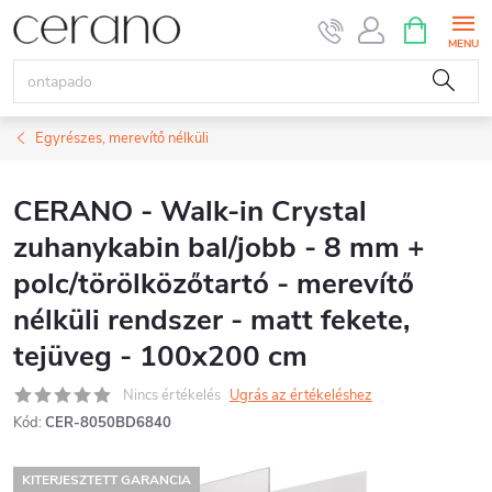
Ugrás
KOSÁR
a
fő
tartalomhoz
Egyrészes, merevítő nélküli
CERANO - Walk-in Crystal
zuhanykabin bal/jobb - 8 mm +
polc/törölközőtartó - merevítő
nélküli rendszer - matt fekete,
tejüveg - 100x200 cm
Nincs értékelés
Ugrás az értékeléshez
Kód:
CER-8050BD6840
KITERJESZTETT GARANCIA