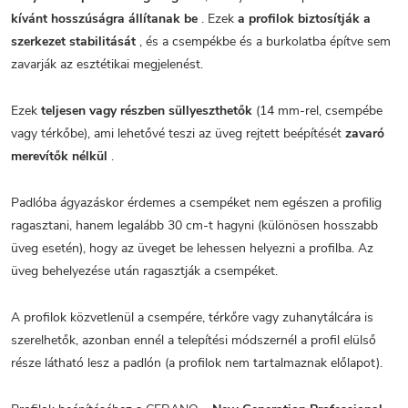
kívánt hosszúságra állítanak be
. Ezek
a profilok biztosítják a
szerkezet stabilitását
, és a csempékbe és a burkolatba építve sem
zavarják az esztétikai megjelenést.
Ezek
teljesen vagy részben süllyeszthetők
(14 mm-rel, csempébe
vagy térkőbe), ami lehetővé teszi az üveg rejtett beépítését
zavaró
merevítők nélkül
.
Padlóba ágyazáskor érdemes a csempéket nem egészen a profilig
ragasztani, hanem legalább 30 cm-t hagyni (különösen hosszabb
üveg esetén), hogy az üveget be lehessen helyezni a profilba. Az
üveg behelyezése után ragasztják a csempéket.
A profilok közvetlenül a csempére, térkőre vagy zuhanytálcára is
szerelhetők, azonban ennél a telepítési módszernél a profil elülső
része látható lesz a padlón (a profilok nem tartalmaznak előlapot).