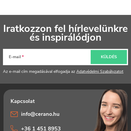
L
Iratkozzon fel hírlevelünkre
á
és inspirálódjon
b
l
E-mail
KÜLDÉS
é
Az e-mail cím megadásával elfogadja az
Adatvédelmi Szabályzatot
c
info
@
cerano.hu
+36 1 451 8953