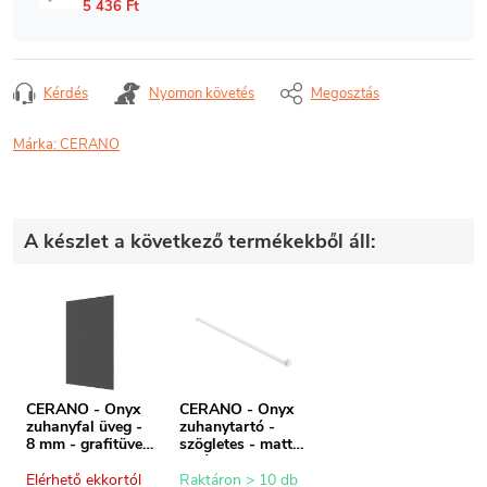
Kérdés
Nyomon követés
Megosztás
Márka:
CERANO
A készlet a következő termékekből áll:
CERANO - Onyx
CERANO - Onyx
zuhanyfal üveg -
zuhanytartó -
8 mm - grafitüveg
szögletes - matt
- 110x200 cm
fehér - 150 cm
Elérhető ekkortól
Raktáron > 10 db