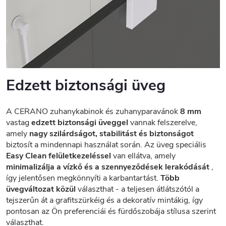
Edzett biztonsági üveg
A CERANO zuhanykabinok és zuhanyparavánok
8 mm
vastag
edzett biztonsági üveggel
vannak felszerelve,
amely
nagy szilárdságot, stabilitást és biztonságot
biztosít a mindennapi használat során. Az üveg speciális
Easy Clean felületkezeléssel
van ellátva, amely
minimalizálja a vízkő és a szennyeződések lerakódását
,
így jelentősen megkönnyíti a karbantartást.
Több
üvegváltozat közül
választhat - a teljesen átlátszótól a
tejszerűn át a grafitszürkéig és a dekoratív mintákig, így
pontosan az Ön preferenciái és fürdőszobája stílusa szerint
választhat.