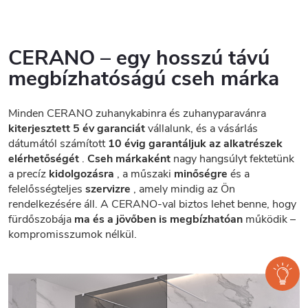
CERANO – egy hosszú távú
megbízhatóságú cseh márka
Minden CERANO zuhanykabinra és zuhanyparavánra
kiterjesztett 5 év garanciát
vállalunk, és a vásárlás
dátumától számított
10 évig garantáljuk az alkatrészek
elérhetőségét
.
Cseh márkaként
nagy hangsúlyt fektetünk
a precíz
kidolgozásra
, a műszaki
minőségre
és a
felelősségteljes
szervizre
, amely mindig az Ön
rendelkezésére áll. A CERANO-val biztos lehet benne, hogy
fürdőszobája
ma és a jövőben is megbízhatóan
működik –
kompromisszumok nélkül.