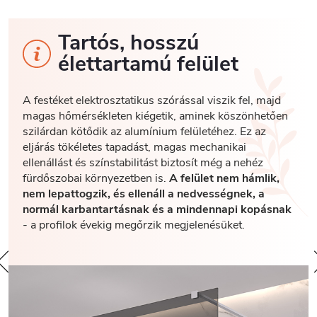
Tartós, hosszú
élettartamú felület
A festéket elektrosztatikus szórással viszik fel, majd
magas hőmérsékleten kiégetik, aminek köszönhetően
szilárdan kötődik az alumínium felületéhez. Ez az
eljárás tökéletes tapadást, magas mechanikai
ellenállást és színstabilitást biztosít még a nehéz
fürdőszobai környezetben is.
A felület nem hámlik,
nem lepattogzik, és ellenáll a nedvességnek, a
normál karbantartásnak és a mindennapi kopásnak
- a profilok évekig megőrzik megjelenésüket.