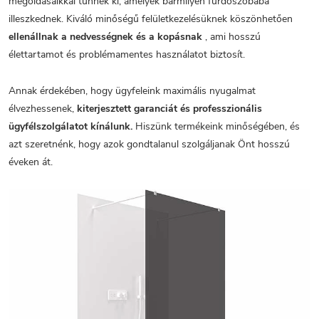
megoldásaikkal tűnnek ki, amelyek bármilyen fürdőszobába
illeszkednek. Kiváló minőségű felületkezelésüknek köszönhetően
ellenállnak a nedvességnek és a kopásnak
, ami hosszú
élettartamot és problémamentes használatot biztosít.
Annak érdekében, hogy ügyfeleink maximális nyugalmat
élvezhessenek,
kiterjesztett garanciát és professzionális
ügyfélszolgálatot kínálunk.
Hiszünk termékeink minőségében, és
azt szeretnénk, hogy azok gondtalanul szolgáljanak Önt hosszú
éveken át.