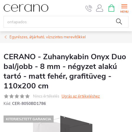
Ugrás
KOSÁR
a
fő
tartalomhoz
Egyrészes, átjárható, vízszintes merevítőkkel
CERANO - Zuhanykabin Onyx Duo
bal/jobb - 8 mm - négyzet alakú
tartó - matt fehér, grafitüveg -
110x200 cm
Nincs értékelés
Ugrás az értékeléshez
Kód:
CER-8050BD1786
KITERJESZTETT GARANCIA