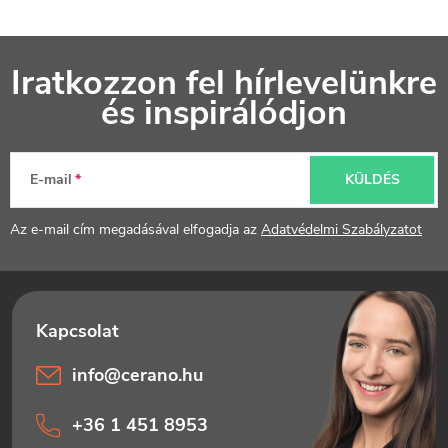
L
Iratkozzon fel hírlevelünkre
á
és inspirálódjon
b
l
E-mail
KÜLDÉS
é
Az e-mail cím megadásával elfogadja az
Adatvédelmi Szabályzatot
c
info
@
cerano.hu
+36 1 451 8953