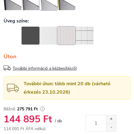
Úton
További információ a kézbesítésről
További úton: több mint 20 db (várható
érkezés 23.10.2026)
275 791 Ft
144 895 Ft
/ db
114 091 Ft ÁFA nélkül