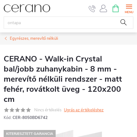
Ugrás
KOSÁR
a
fő
tartalomhoz
Egyrészes, merevítő nélküli
CERANO - Walk-in Crystal
bal/jobb zuhanykabin - 8 mm -
merevítő nélküli rendszer - matt
fehér, rovátkolt üveg - 120x200
cm
Nincs értékelés
Ugrás az értékeléshez
Kód:
CER-8050BD6742
KITERJESZTETT GARANCIA