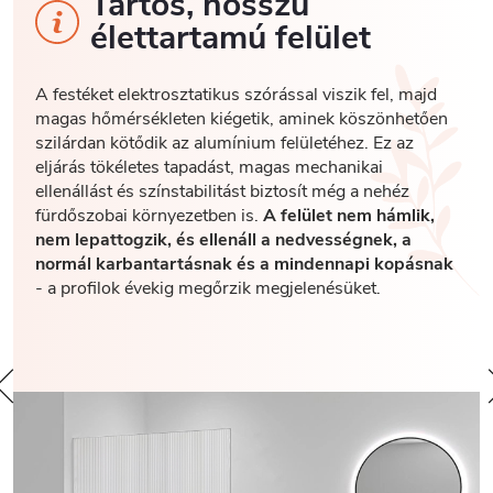
Tartós, hosszú
élettartamú felület
A festéket elektrosztatikus szórással viszik fel, majd
magas hőmérsékleten kiégetik, aminek köszönhetően
szilárdan kötődik az alumínium felületéhez. Ez az
eljárás tökéletes tapadást, magas mechanikai
ellenállást és színstabilitást biztosít még a nehéz
fürdőszobai környezetben is.
A felület nem hámlik,
nem lepattogzik, és ellenáll a nedvességnek, a
normál karbantartásnak és a mindennapi kopásnak
- a profilok évekig megőrzik megjelenésüket.