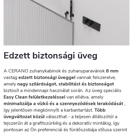
Edzett biztonsági üveg
A CERANO zuhanykabinok és zuhanyparavánok
8 mm
vastag
edzett biztonsági üveggel
vannak felszerelve,
amely
nagy szilárdságot, stabilitást és biztonságot
biztosít a mindennapi használat során. Az üveg speciális
Easy Clean felületkezeléssel
van ellátva, amely
minimalizálja a vízkő és a szennyeződések lerakódását
,
így jelentősen megkönnyíti a karbantartást.
Több
üvegváltozat közül
választhat - a teljesen átlátszótól a
tejszerűn át a grafitszürkéig és a dekoratív mintákig, így
pontosan az Ön preferenciái és fürdőszobája stílusa szerint