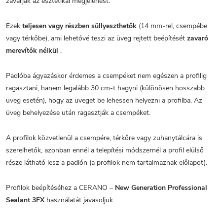
zavarják az esztétikai megjelenést.
Ezek
teljesen vagy részben süllyeszthetők
(14 mm-rel, csempébe
vagy térkőbe), ami lehetővé teszi az üveg rejtett beépítését
zavaró
merevítők nélkül
.
Padlóba ágyazáskor érdemes a csempéket nem egészen a profilig
ragasztani, hanem legalább 30 cm-t hagyni (különösen hosszabb
üveg esetén), hogy az üveget be lehessen helyezni a profilba. Az
üveg behelyezése után ragasztják a csempéket.
A profilok közvetlenül a csempére, térkőre vagy zuhanytálcára is
szerelhetők, azonban ennél a telepítési módszernél a profil elülső
része látható lesz a padlón (a profilok nem tartalmaznak előlapot).
Profilok beépítéséhez a CERANO –
New Generation Professional
Sealant 3FX
használatát javasoljuk.