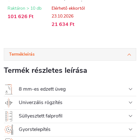
üveg - 120x200
z - 8 mm - fehér -
cm
200 cm
Raktáron > 10 db
Elérhető ekkortól
101 626 Ft
23.10.2026
21 634 Ft
Termékleírás
Termék részletes leírása
8 mm-es edzett üveg
Univerzális rögzítés
Süllyesztett falprofil
Gyorstelepítés