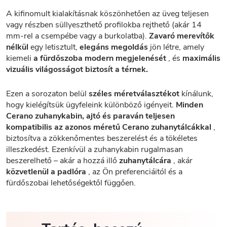
A kifinomult kialakításnak köszönhetően az üveg teljesen
vagy részben süllyeszthető profilokba rejthető (akár 14
mm-rel a csempébe vagy a burkolatba).
Zavaró merevítők
nélkül
egy letisztult,
elegáns megoldás
jön létre, amely
kiemeli
a fürdőszoba modern megjelenését
, és
maximális
vizuális világosságot biztosít a térnek.
Ezen a sorozaton belül
széles méretválasztékot
kínálunk,
hogy kielégítsük ügyfeleink különböző igényeit.
Minden
Cerano zuhanykabin, ajtó és paraván teljesen
kompatibilis az azonos méretű Cerano zuhanytálcákkal
,
biztosítva a zökkenőmentes beszerelést és a tökéletes
illeszkedést. Ezenkívül a zuhanykabin rugalmasan
beszerelhető – akár a hozzá illő
zuhanytálcára
, akár
közvetlenül a padlóra
, az Ön preferenciáitól és a
fürdőszobai lehetőségektől függően.