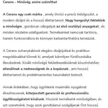
Cerano - Minőség, amire számíthat
A Cerano egy cseh márka
, amely ötvözi a precíz kidolgozást, a
modern dizájnt és a hosszú élettartamot.
Nagy hangsúlyt fektetünk
a minőségre
, gondosan válogatjuk
az első osztályú anyagokat
, és
minden részletre odafigyelünk. Termékeinket nemcsak tartósra,
hanem funkcionálisra és könnyen karbantarthatóra tervezzük.
A Cerano zuhanykabinok elegáns dizájnjukkal és praktikus
megoldásaikkal tűnnek ki, amelyek bármilyen fürdőszobába
illeszkednek. Kiváló minőségű felületkezelésüknek köszönhetően
ellenállnak a nedvességnek és a kopásnak
, ami hosszú
élettartamot és problémamentes használatot biztosít.
Annak érdekében, hogy ügyfeleink maximális nyugalmat
élvezhessenek,
kiterjesztett garanciát és professzionális
ügyfélszolgálatot kínálunk.
Hiszünk termékeink minőségében, és
azt szeretnénk, hogy azok gondtalanul szolgáljanak Önt hosszú