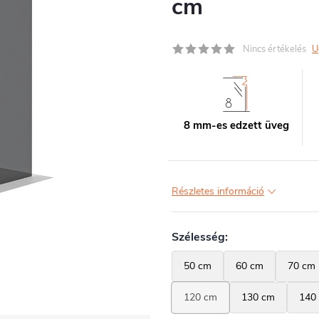
cm
Nincs értékelés
U
8 mm-es edzett üveg
Részletes információ