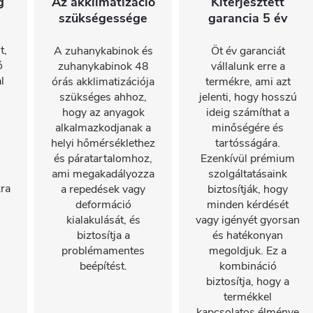
g
Az akklimatizáció
Kiterjesztett
szükségessége
garancia 5 év
t,
A zuhanykabinok és
Öt év garanciát
ó
zuhanykabinok 48
vállalunk erre a
l
órás akklimatizációja
termékre, ami azt
szükséges ahhoz,
jelenti, hogy hosszú
hogy az anyagok
ideig számíthat a
alkalmazkodjanak a
minőségére és
helyi hőmérséklethez
tartósságára.
és páratartalomhoz,
Ezenkívül prémium
ami megakadályozza
szolgáltatásaink
ra
a repedések vagy
biztosítják, hogy
deformáció
minden kérdését
kialakulását, és
vagy igényét gyorsan
biztosítja a
és hatékonyan
problémamentes
megoldjuk. Ez a
beépítést.
kombináció
biztosítja, hogy a
termékkel
kapcsolatos élménye