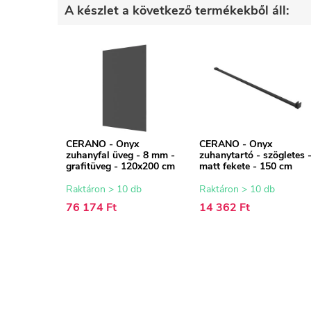
A készlet a következő termékekből áll:
CERANO - Onyx
CERANO - Onyx
zuhanyfal üveg - 8 mm -
zuhanytartó - szögletes 
grafitüveg - 120x200 cm
matt fekete - 150 cm
Raktáron > 10 db
Raktáron > 10 db
76 174 Ft
14 362 Ft