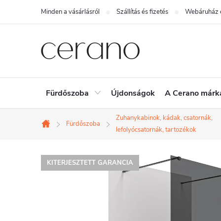
Ugrás
Minden a vásárlásról
Szállítás és fizetés
Webáruház é
a
fő
tartalomhoz
Fürdőszoba
Újdonságok
A Cerano márk
Zuhanykabinok, kádak, csatornák,
Fürdőszoba
Kezdőlap
lefolyócsatornák, tartozékok
KITERJESZTETT GARANCIA