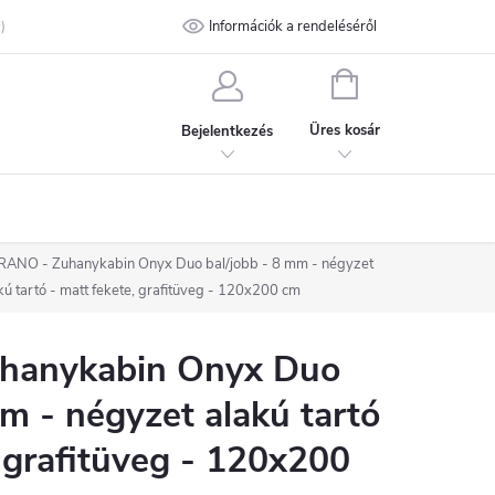
talános Szerződési Feltételek
Információk a rendeléséről
Adatvédelmi feltételek
Kapcsolat
KOSÁR
Üres kosár
Bejelentkezés
ANO - Zuhanykabin Onyx Duo bal/jobb - 8 mm - négyzet
kú tartó - matt fekete, grafitüveg - 120x200 cm
hanykabin Onyx Duo
mm - négyzet alakú tartó
, grafitüveg - 120x200