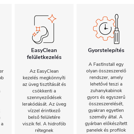
EasyClean
Gyorstelepítés
felületkezelés
A FastInstall egy
olyan összeszerelő
er
Az EasyClean
rendszer, amely
bb
kezelés megkönnyíti
lehetővé teszi a
az üveg tisztítását és
zuhanykabinok
a
csökkenti a
gyors és egyszerű
szennyeződések
összeszerelését,
lerakódását. Az üveg
gyakran egyetlen
z
vízzel érintkező
személy által. A
a
belső felületére
gyárban előkészített
 a
viszik fel. A hidrofób
panelek és profilok
rétegnek