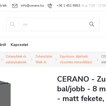
info@cerano.hu
+36 1 451 8953
rtékelése
Egyedi árazás
Áru visszaküldése és reklamáció
Ál
áról
Kapcsolat
Zuhanyfalak és
Zuhanyfalak
Egyrészes, átjárható,
CER
zuhanykabinok
Walk-In
vízszintes merevítőkkel
ala
CERANO - Zu
bal/jobb - 8 
- matt fekete