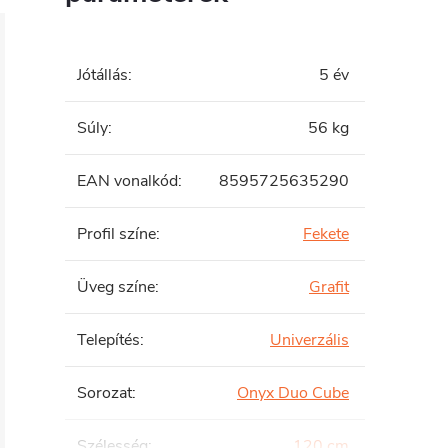
Jótállás
:
5 év
Súly
:
56 kg
EAN vonalkód
:
8595725635290
Profil színe
:
Fekete
Üveg színe
:
Grafit
Telepítés
:
Univerzális
Sorozat
:
Onyx Duo Cube
Szélesség
:
120 cm