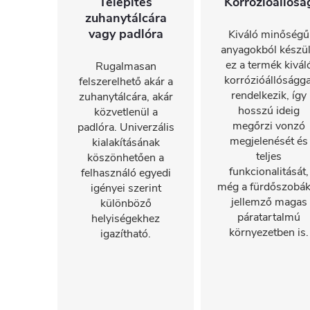
Telepítés
Korrózióállósá
zuhanytálcára
vagy padlóra
Kiváló minőségű
anyagokból készül
ez a termék kivál
Rugalmasan
korrózióállóságga
felszerelhető akár a
rendelkezik, így
zuhanytálcára, akár
hosszú ideig
közvetlenül a
megőrzi vonzó
padlóra. Univerzális
megjelenését és
kialakításának
teljes
köszönhetően a
funkcionalitását,
felhasználó egyedi
még a fürdőszobák
igényei szerint
jellemző magas
különböző
páratartalmú
helyiségekhez
környezetben is.
igazítható.