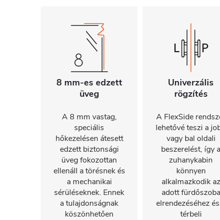
8 mm-es edzett
Univerzális
üveg
rögzítés
A 8 mm vastag,
A FlexSide rendsz
speciális
lehetővé teszi a jo
hőkezelésen átesett
vagy bal oldali
edzett biztonsági
beszerelést, így 
üveg fokozottan
zuhanykabin
ellenáll a törésnek és
könnyen
a mechanikai
alkalmazkodik a
sérüléseknek. Ennek
adott fürdőszob
a tulajdonságnak
elrendezéséhez és
köszönhetően
térbeli