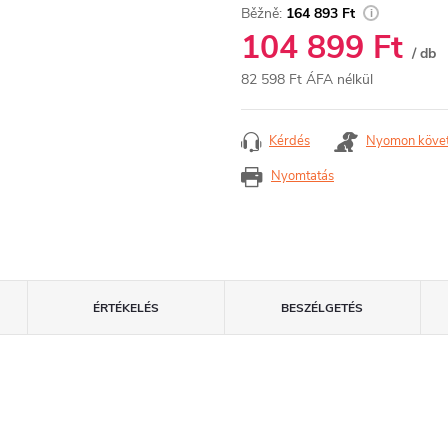
164 893 Ft
104 899 Ft
/ db
82 598 Ft ÁFA nélkül
Egységár:
Kérdés
Nyomon köve
Nyomtatás
ÉRTÉKELÉS
BESZÉLGETÉS