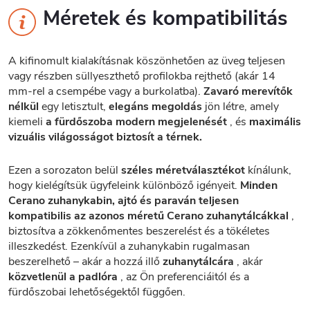
Méretek és kompatibilitás
A kifinomult kialakításnak köszönhetően az üveg teljesen
vagy részben süllyeszthető profilokba rejthető (akár 14
mm-rel a csempébe vagy a burkolatba).
Zavaró merevítők
nélkül
egy letisztult,
elegáns megoldás
jön létre, amely
kiemeli
a fürdőszoba modern megjelenését
, és
maximális
vizuális világosságot biztosít a térnek.
Ezen a sorozaton belül
széles méretválasztékot
kínálunk,
hogy kielégítsük ügyfeleink különböző igényeit.
Minden
Cerano zuhanykabin, ajtó és paraván teljesen
kompatibilis az azonos méretű Cerano zuhanytálcákkal
,
biztosítva a zökkenőmentes beszerelést és a tökéletes
illeszkedést. Ezenkívül a zuhanykabin rugalmasan
beszerelhető – akár a hozzá illő
zuhanytálcára
, akár
közvetlenül a padlóra
, az Ön preferenciáitól és a
fürdőszobai lehetőségektől függően.