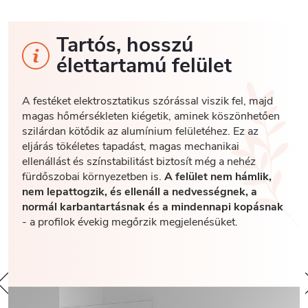
Tartós, hosszú
élettartamú felület
A festéket elektrosztatikus szórással viszik fel, majd
magas hőmérsékleten kiégetik, aminek köszönhetően
szilárdan kötődik az alumínium felületéhez. Ez az
eljárás tökéletes tapadást, magas mechanikai
ellenállást és színstabilitást biztosít még a nehéz
fürdőszobai környezetben is.
A felület nem hámlik,
nem lepattogzik, és ellenáll a nedvességnek, a
normál karbantartásnak és a mindennapi kopásnak
- a profilok évekig megőrzik megjelenésüket.