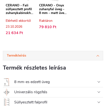
CERANO - Fali
CERANO - Onyx
süllyesztett profil
zuhanyfal üveg -
zuhanykabinokho
8 mm - matt üveg
z - 8 mm -
- 130x200 cm
süllyesztett -
Elérhető ekkortól
Raktáron
króm - 200 cm
23.10.2026
79 810 Ft
21 634 Ft
Termékleírás
Termék részletes leírása
8 mm-es edzett üveg
Univerzális rögzítés
Süllyesztett falprofil