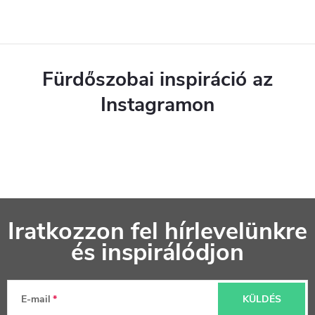
Fürdőszobai inspiráció az
Instagramon
L
Iratkozzon fel hírlevelünkre
á
és inspirálódjon
b
l
E-mail
KÜLDÉS