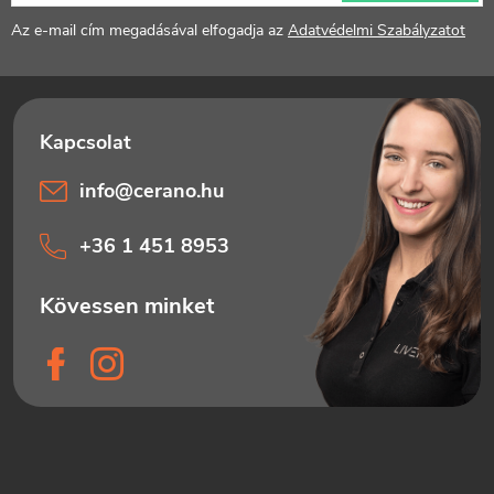
é
Az e-mail cím megadásával elfogadja az
Adatvédelmi Szabályzatot
c
info
@
cerano.hu
+36 1 451 8953