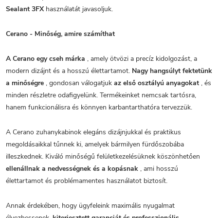
Sealant 3FX
használatát javasoljuk.
Cerano - Minőség, amire számíthat
A Cerano egy cseh márka
, amely ötvözi a precíz kidolgozást, a
modern dizájnt és a hosszú élettartamot.
Nagy hangsúlyt fektetünk
a minőségre
, gondosan válogatjuk
az első osztályú anyagokat
, és
minden részletre odafigyelünk. Termékeinket nemcsak tartósra,
hanem funkcionálisra és könnyen karbantarthatóra tervezzük.
A Cerano zuhanykabinok elegáns dizájnjukkal és praktikus
megoldásaikkal tűnnek ki, amelyek bármilyen fürdőszobába
illeszkednek. Kiváló minőségű felületkezelésüknek köszönhetően
ellenállnak a nedvességnek és a kopásnak
, ami hosszú
élettartamot és problémamentes használatot biztosít.
Annak érdekében, hogy ügyfeleink maximális nyugalmat
élvezhessenek,
kiterjesztett garanciát és professzionális