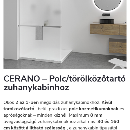
CERANO – Polc/törölközőtartó
zuhanykabinhoz
Okos
2 az 1-ben
megoldás zuhanykabinokhoz.
Kívül
törölközőtartó
, belül praktikus
polc kozmetikumoknak
és
apróságoknak – minden kéznél. Maximum
8 mm
üvegvastagságú zuhanykabinokhoz alkalmas.
30 és 160
cm között állítható szélesség
, a zuhanykabin típusától