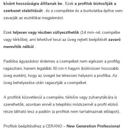
kívánt hosszúságra állítanak be
. Ezek
a profilok biztosítják a
szerkezet stabilitását
, és a csempékbe és a burkolatba építve sem
zavarják az esztétikai megjelenést.
Ezek
teljesen vagy részben süllyeszthetők
(14 mm-rel, csempébe
vagy térkőbe), ami lehetővé teszi az üveg rejtett beépítését
zavaró
merevítők nélkül
.
Padlóba ágyazáskor érdemes a csempéket nem egészen a profilig
ragasztani, hanem legalább 30 cm-t hagyni (különösen hosszabb
üveg esetén), hogy az üveget be lehessen helyezni a profilba. Az
üveg behelyezése után ragasztják a csempéket.
A profilok közvetlenül a csempére, térkőre vagy zuhanytálcára is
szerelhetők, azonban ennél a telepítési módszernél a profil elülső
része látható lesz a padlón (a profilok nem tartalmaznak előlapot).
Profilok beépítéséhez a CERANO –
New Generation Professional