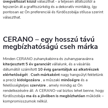
üvegváltozat közül
választhat - a teljesen átlátszótól a
tejszerűn át a grafitszürkéig és a dekoratív mintákig, így
pontosan az Ön preferenciái és fürdőszobája stílusa szerint
választhat.
CERANO – egy hosszú távú
megbízhatóságú cseh márka
Minden CERANO zuhanykabinra és zuhanyparavánra
kiterjesztett 5 év garanciát
vállalunk, és a vásárlás
dátumától számított
10 évig garantáljuk az alkatrészek
elérhetőségét
.
Cseh márkaként
nagy hangsúlyt fektetünk
a precíz
kidolgozásra
, a műszaki
minőségre
és a
felelősségteljes
szervizre
, amely mindig az Ön
rendelkezésére áll. A CERANO-val biztos lehet benne, hogy
fürdőszobája
ma és a jövőben is megbízhatóan
működik –
kompromisszumok nélkül.