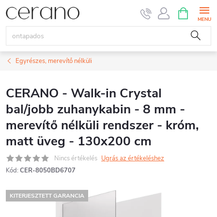
Ugrás
KOSÁR
a
fő
tartalomhoz
Egyrészes, merevítő nélküli
CERANO - Walk-in Crystal
bal/jobb zuhanykabin - 8 mm -
merevítő nélküli rendszer - króm,
matt üveg - 130x200 cm
Nincs értékelés
Ugrás az értékeléshez
Kód:
CER-8050BD6707
KITERJESZTETT GARANCIA