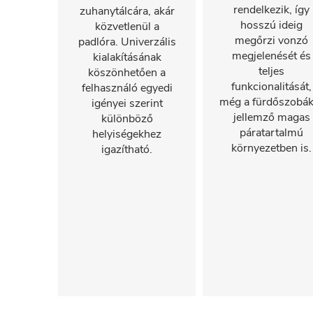
rendelkezik, így
zuhanytálcára, akár
hosszú ideig
közvetlenül a
megőrzi vonzó
padlóra. Univerzális
megjelenését és
kialakításának
teljes
köszönhetően a
funkcionalitását,
felhasználó egyedi
még a fürdőszobák
igényei szerint
jellemző magas
különböző
páratartalmú
helyiségekhez
környezetben is.
igazítható.