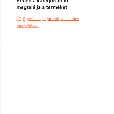
Ebben a kategóriában
megtalálja a terméket
Egyrészes, átjárható, vízszintes
merevítőkkel