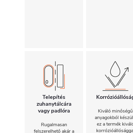
Telepítés
Korrózióállósá
zuhanytálcára
vagy padlóra
Kiváló minőségű
anyagokból készül
ez a termék kivál
Rugalmasan
korrózióállóságga
felszerelhető akár a