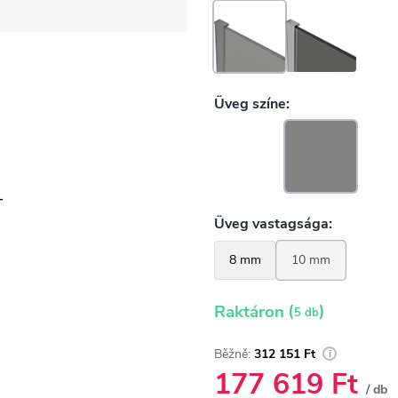
-
(
)
Raktáron
5 db
312 151 Ft
177 619 Ft
/ db