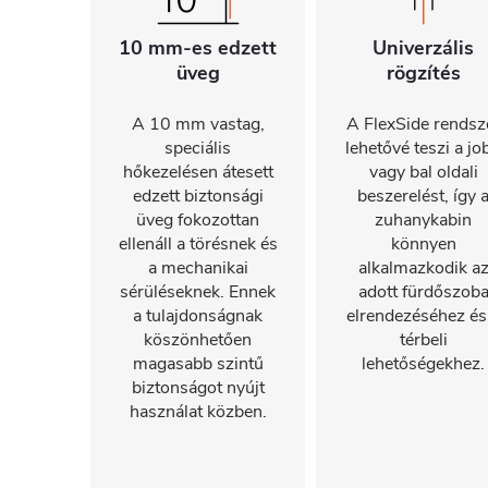
10 mm-es edzett
Univerzális
üveg
rögzítés
A 10 mm vastag,
A FlexSide rendsz
speciális
lehetővé teszi a jo
hőkezelésen átesett
vagy bal oldali
edzett biztonsági
beszerelést, így 
üveg fokozottan
zuhanykabin
ellenáll a törésnek és
könnyen
a mechanikai
alkalmazkodik a
sérüléseknek. Ennek
adott fürdőszob
a tulajdonságnak
elrendezéséhez és
köszönhetően
térbeli
magasabb szintű
lehetőségekhez.
biztonságot nyújt
használat közben.