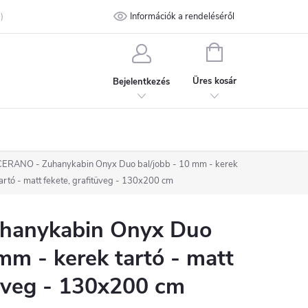
talános Szerződési Feltételek
Információk a rendeléséről
Adatvédelmi feltételek
Kapcsolat
KOSÁR
Üres kosár
Bejelentkezés
CERANO - Zuhanykabin Onyx Duo bal/jobb - 10 mm - kerek
artó - matt fekete, grafitüveg - 130x200 cm
hanykabin Onyx Duo
mm - kerek tartó - matt
tüveg - 130x200 cm