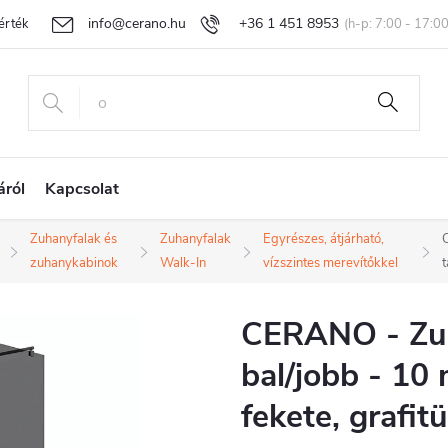
info@cerano.hu
+36 1 451 8953
rtékelése
Egyedi árazás
Áru visszaküldése és reklamáció
Ál
áról
Kapcsolat
Zuhanyfalak és
Zuhanyfalak
Egyrészes, átjárható,
zuhanykabinok
Walk-In
vízszintes merevítőkkel
t
CERANO - Zu
bal/jobb - 10 
fekete, grafi