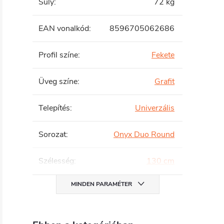
Súly
:
72 kg
EAN vonalkód
:
8596705062686
Profil színe
:
Fekete
Üveg színe
:
Grafit
Telepítés
:
Univerzális
Sorozat
:
Onyx Duo Round
Szélesség
:
130 cm
MINDEN PARAMÉTER