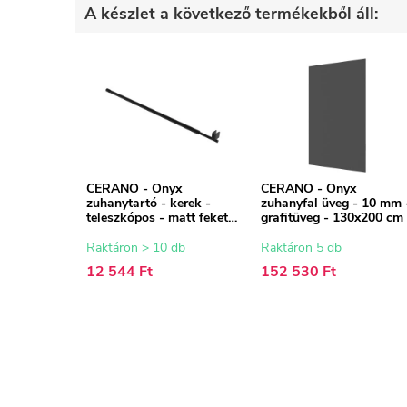
A készlet a következő termékekből áll:
CERANO - Onyx
CERANO - Onyx
zuhanytartó - kerek -
zuhanyfal üveg - 10 mm 
teleszkópos - matt fekete
grafitüveg - 130x200 cm
- 77-140 cm
Raktáron > 10 db
Raktáron 5 db
12 544 Ft
152 530 Ft