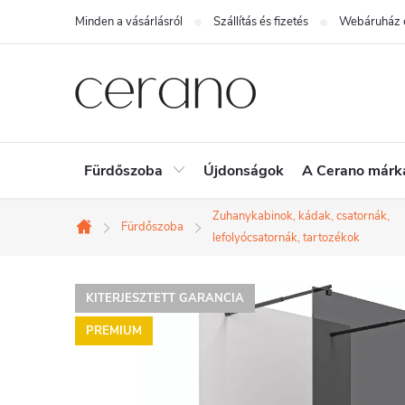
Ugrás
Minden a vásárlásról
Szállítás és fizetés
Webáruház é
a
fő
tartalomhoz
Fürdőszoba
Újdonságok
A Cerano márk
Zuhanykabinok, kádak, csatornák,
Fürdőszoba
Kezdőlap
lefolyócsatornák, tartozékok
KITERJESZTETT GARANCIA
PREMIUM