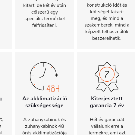
konstrukció időt és
kitart, de két év után
költséget takarít
célszerű egy
meg, és mind a
speciális termékkel
szakemberek, mind a
felfrissíteni.
képzett felhasználók
beszerelhetik.
g
Az akklimatizáció
Kiterjesztett
szükségessége
garancia 7 év
t,
A zuhanykabinok és
Hét év garanciát
ó
zuhanykabinok 48
vállalunk erre a
l
órás akklimatizációja
termékre, ami azt