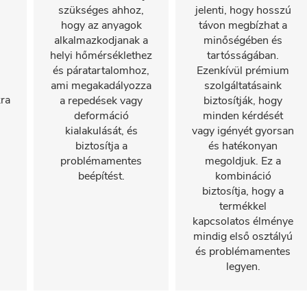
szükséges ahhoz,
jelenti, hogy hosszú
hogy az anyagok
távon megbízhat a
alkalmazkodjanak a
minőségében és
helyi hőmérséklethez
tartósságában.
és páratartalomhoz,
Ezenkívül prémium
ami megakadályozza
szolgáltatásaink
ra
a repedések vagy
biztosítják, hogy
deformáció
minden kérdését
kialakulását, és
vagy igényét gyorsan
biztosítja a
és hatékonyan
problémamentes
megoldjuk. Ez a
beépítést.
kombináció
biztosítja, hogy a
termékkel
kapcsolatos élménye
mindig első osztályú
és problémamentes
legyen.