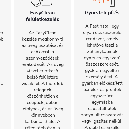
EasyClean
Gyorstelepítés
felületkezelés
A FastInstall egy
olyan összeszerelő
er
Az EasyClean
rendszer, amely
bb
kezelés megkönnyíti
lehetővé teszi a
az üveg tisztítását és
zuhanykabinok
a
csökkenti a
gyors és egyszerű
szennyeződések
összeszerelését,
lerakódását. Az üveg
gyakran egyetlen
z
vízzel érintkező
személy által. A
a
belső felületére
gyárban előkészített
 a
viszik fel. A hidrofób
panelek és profilok
rétegnek
egyszerűen
köszönhetően a
egymásba
cseppek jobban
csúsztathatók
lefolynak, és az üveg
bonyolult csavarozás
könnyebben
vagy igazítás nélkül.
karbantartható. A
A stabil és vízálló
réteg több évig is