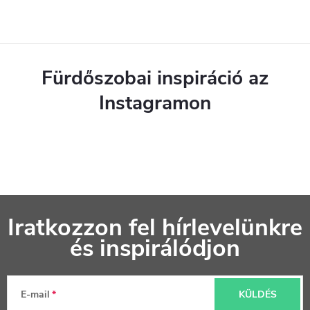
Fürdőszobai inspiráció az
Instagramon
L
Iratkozzon fel hírlevelünkre
á
és inspirálódjon
b
l
E-mail
KÜLDÉS