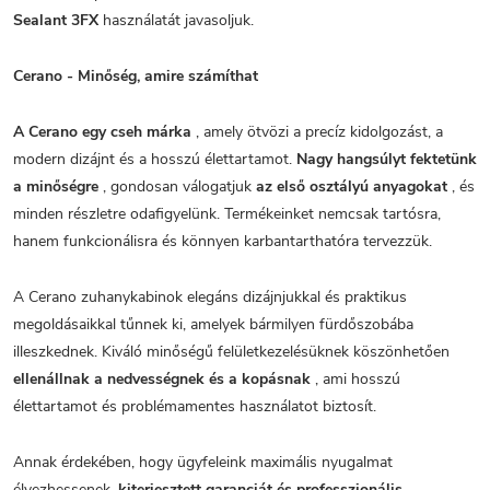
Sealant 3FX
használatát javasoljuk.
Cerano - Minőség, amire számíthat
A Cerano egy cseh márka
, amely ötvözi a precíz kidolgozást, a
modern dizájnt és a hosszú élettartamot.
Nagy hangsúlyt fektetünk
a minőségre
, gondosan válogatjuk
az első osztályú anyagokat
, és
minden részletre odafigyelünk. Termékeinket nemcsak tartósra,
hanem funkcionálisra és könnyen karbantarthatóra tervezzük.
A Cerano zuhanykabinok elegáns dizájnjukkal és praktikus
megoldásaikkal tűnnek ki, amelyek bármilyen fürdőszobába
illeszkednek. Kiváló minőségű felületkezelésüknek köszönhetően
ellenállnak a nedvességnek és a kopásnak
, ami hosszú
élettartamot és problémamentes használatot biztosít.
Annak érdekében, hogy ügyfeleink maximális nyugalmat
élvezhessenek,
kiterjesztett garanciát és professzionális