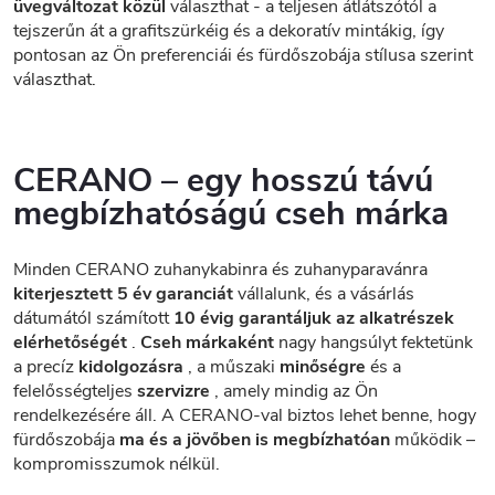
üvegváltozat közül
választhat - a teljesen átlátszótól a
tejszerűn át a grafitszürkéig és a dekoratív mintákig, így
pontosan az Ön preferenciái és fürdőszobája stílusa szerint
választhat.
CERANO – egy hosszú távú
megbízhatóságú cseh márka
Minden CERANO zuhanykabinra és zuhanyparavánra
kiterjesztett 5 év garanciát
vállalunk, és a vásárlás
dátumától számított
10 évig garantáljuk az alkatrészek
elérhetőségét
.
Cseh márkaként
nagy hangsúlyt fektetünk
a precíz
kidolgozásra
, a műszaki
minőségre
és a
felelősségteljes
szervizre
, amely mindig az Ön
rendelkezésére áll. A CERANO-val biztos lehet benne, hogy
fürdőszobája
ma és a jövőben is megbízhatóan
működik –
kompromisszumok nélkül.