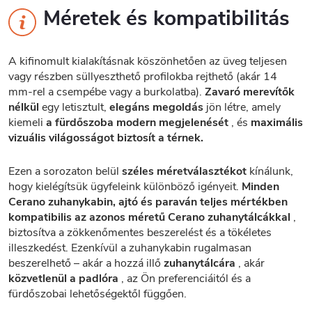
Méretek és kompatibilitás
A kifinomult kialakításnak köszönhetően az üveg teljesen
vagy részben süllyeszthető profilokba rejthető (akár 14
mm-rel a csempébe vagy a burkolatba).
Zavaró merevítők
nélkül
egy letisztult,
elegáns megoldás
jön létre, amely
kiemeli
a fürdőszoba modern megjelenését
, és
maximális
vizuális világosságot biztosít a térnek.
Ezen a sorozaton belül
széles méretválasztékot
kínálunk,
hogy kielégítsük ügyfeleink különböző igényeit.
Minden
Cerano zuhanykabin, ajtó és paraván teljes mértékben
kompatibilis az azonos méretű Cerano zuhanytálcákkal
,
biztosítva a zökkenőmentes beszerelést és a tökéletes
illeszkedést. Ezenkívül a zuhanykabin rugalmasan
beszerelhető – akár a hozzá illő
zuhanytálcára
, akár
közvetlenül a padlóra
, az Ön preferenciáitól és a
fürdőszobai lehetőségektől függően.