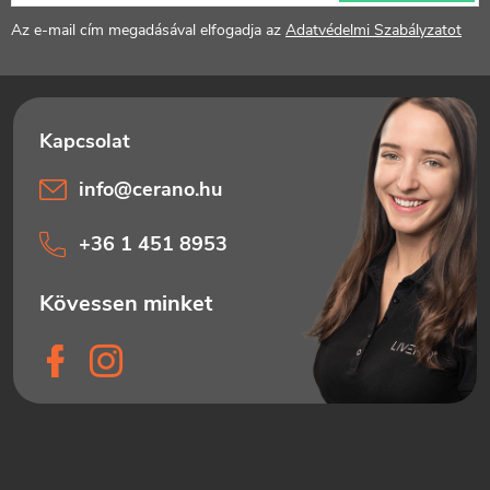
é
Az e-mail cím megadásával elfogadja az
Adatvédelmi Szabályzatot
c
info
@
cerano.hu
+36 1 451 8953