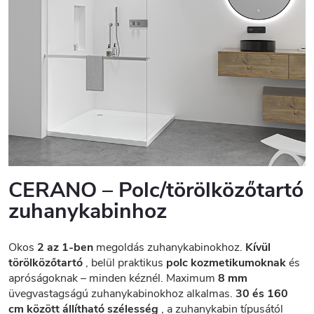
CERANO – Polc/törölközőtartó
zuhanykabinhoz
Okos
2 az 1-ben
megoldás zuhanykabinokhoz.
Kívül
törölközőtartó
, belül praktikus
polc kozmetikumoknak
és
apróságoknak – minden kéznél. Maximum
8 mm
üvegvastagságú zuhanykabinokhoz alkalmas.
30 és 160
cm között állítható szélesség
, a zuhanykabin típusától