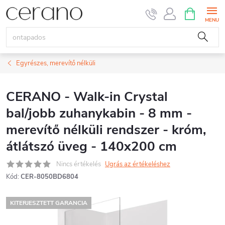
Ugrás
KOSÁR
a
fő
tartalomhoz
Egyrészes, merevítő nélküli
CERANO - Walk-in Crystal
bal/jobb zuhanykabin - 8 mm -
merevítő nélküli rendszer - króm,
átlátszó üveg - 140x200 cm
Nincs értékelés
Ugrás az értékeléshez
Kód:
CER-8050BD6804
KITERJESZTETT GARANCIA