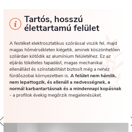
Tartós, hosszú
élettartamú felület
A festéket elektrosztatikus szórással viszik fel, majd
magas hőmérsékleten kiégetik, aminek köszönhetően
szilárdan kötődik az alumínium felületéhez. Ez az
eljárás tökéletes tapadást, magas mechanikai
ellenállást és színstabilitást biztosít még a nehéz
fürdőszobai környezetben is.
A felület nem hámlik,
nem lepattogzik, és ellenáll a nedvességnek, a
normál karbantartásnak és a mindennapi kopásnak
- a profilok évekig megőrzik megjelenésüket.