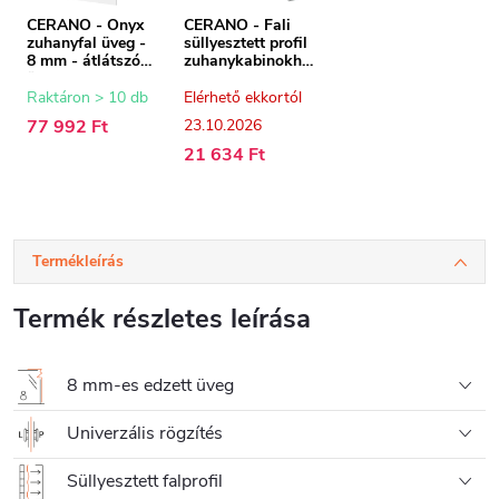
CERANO - Onyx
CERANO - Fali
zuhanyfal üveg -
süllyesztett profil
8 mm - átlátszó
zuhanykabinokho
üveg - 140x200
z - 8 mm -
cm
süllyesztett -
Raktáron > 10 db
Elérhető ekkortól
króm - 200 cm
77 992 Ft
23.10.2026
21 634 Ft
Termékleírás
Termék részletes leírása
8 mm-es edzett üveg
Univerzális rögzítés
Süllyesztett falprofil