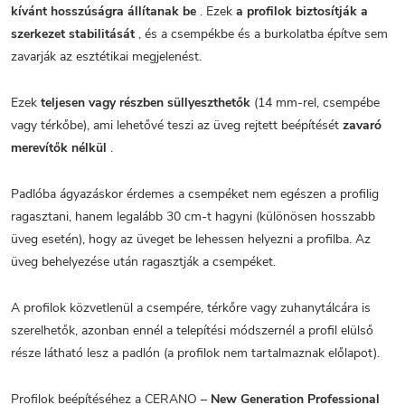
kívánt hosszúságra állítanak be
. Ezek
a profilok biztosítják a
szerkezet stabilitását
, és a csempékbe és a burkolatba építve sem
zavarják az esztétikai megjelenést.
Ezek
teljesen vagy részben süllyeszthetők
(14 mm-rel, csempébe
vagy térkőbe), ami lehetővé teszi az üveg rejtett beépítését
zavaró
merevítők nélkül
.
Padlóba ágyazáskor érdemes a csempéket nem egészen a profilig
ragasztani, hanem legalább 30 cm-t hagyni (különösen hosszabb
üveg esetén), hogy az üveget be lehessen helyezni a profilba. Az
üveg behelyezése után ragasztják a csempéket.
A profilok közvetlenül a csempére, térkőre vagy zuhanytálcára is
szerelhetők, azonban ennél a telepítési módszernél a profil elülső
része látható lesz a padlón (a profilok nem tartalmaznak előlapot).
Profilok beépítéséhez a CERANO –
New Generation Professional