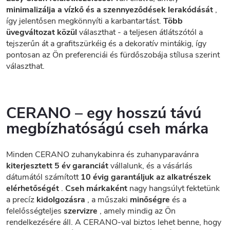
minimalizálja a vízkő és a szennyeződések lerakódását
,
így jelentősen megkönnyíti a karbantartást.
Több
üvegváltozat közül
választhat - a teljesen átlátszótól a
tejszerűn át a grafitszürkéig és a dekoratív mintákig, így
pontosan az Ön preferenciái és fürdőszobája stílusa szerint
választhat.
CERANO – egy hosszú távú
megbízhatóságú cseh márka
Minden CERANO zuhanykabinra és zuhanyparavánra
kiterjesztett 5 év garanciát
vállalunk, és a vásárlás
dátumától számított
10 évig garantáljuk az alkatrészek
elérhetőségét
.
Cseh márkaként
nagy hangsúlyt fektetünk
a precíz
kidolgozásra
, a műszaki
minőségre
és a
felelősségteljes
szervizre
, amely mindig az Ön
rendelkezésére áll. A CERANO-val biztos lehet benne, hogy