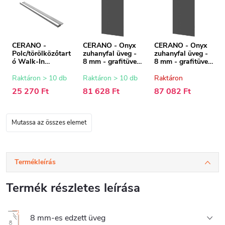
CERANO -
CERANO - Onyx
CERANO - Onyx
Polc/törölközőtart
zuhanyfal üveg -
zuhanyfal üveg -
ó Walk-In
8 mm - grafitüveg
8 mm - grafitüveg
zuhanykabinhoz -
- 130x200 cm
- 140x200 cm
8-10 mm - króm -
Raktáron > 10 db
Raktáron > 10 db
Raktáron
30-160 cm
25 270 Ft
81 628 Ft
87 082 Ft
Mutassa az összes elemet
Termékleírás
Termék részletes leírása
8 mm-es edzett üveg