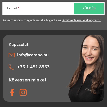
l
E-mail
KÜLDÉS
é
Az e-mail cím megadásával elfogadja az
Adatvédelmi Szabályzatot
c
info
@
cerano.hu
+36 1 451 8953