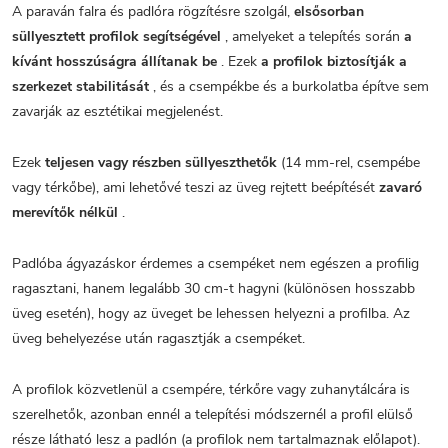
A paraván falra és padlóra rögzítésre szolgál,
elsősorban
süllyesztett profilok segítségével
, amelyeket a telepítés során
a
kívánt hosszúságra állítanak be
. Ezek
a profilok biztosítják a
szerkezet stabilitását
, és a csempékbe és a burkolatba építve sem
zavarják az esztétikai megjelenést.
Ezek
teljesen vagy részben süllyeszthetők
(14 mm-rel, csempébe
vagy térkőbe), ami lehetővé teszi az üveg rejtett beépítését
zavaró
merevítők nélkül
.
Padlóba ágyazáskor érdemes a csempéket nem egészen a profilig
ragasztani, hanem legalább 30 cm-t hagyni (különösen hosszabb
üveg esetén), hogy az üveget be lehessen helyezni a profilba. Az
üveg behelyezése után ragasztják a csempéket.
A profilok közvetlenül a csempére, térkőre vagy zuhanytálcára is
szerelhetők, azonban ennél a telepítési módszernél a profil elülső
része látható lesz a padlón (a profilok nem tartalmaznak előlapot).