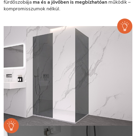
fürdőszobája
ma és a jövőben is megbízhatóan
működik –
kompromisszumok nélkül.