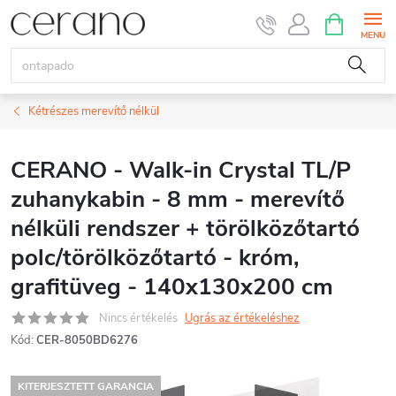
Ugrás
KOSÁR
a
fő
tartalomhoz
Kétrészes merevítő nélkül
CERANO - Walk-in Crystal TL/P
zuhanykabin - 8 mm - merevítő
nélküli rendszer + törölközőtartó
polc/törölközőtartó - króm,
grafitüveg - 140x130x200 cm
Nincs értékelés
Ugrás az értékeléshez
Kód:
CER-8050BD6276
KITERJESZTETT GARANCIA