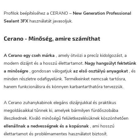
Profilok beépítéséhez a CERANO –
New Generation Professional
Sealant 3FX
használatát javasoljuk.
Cerano - Minőség, amire számíthat
A Cerano egy cseh márka
, amely ötvözi a precíz kidolgozást, a
modern dizájnt és a hosszú élettartamot.
Nagy hangsúlyt fektetünk
a minőségre
, gondosan válogatjuk
az első osztályú anyagokat
, és
minden részletre odafigyelünk. Termékeinket nemcsak tartósra,
hanem funkcionálisra és könnyen karbantarthatóra tervezzük.
A Cerano zuhanykabinok elegáns dizájnjukkal és praktikus
megoldásaikkal tűnnek ki, amelyek bármilyen fürdőszobába
illeszkednek. Kiváló minőségű felületkezelésüknek köszönhetően
ellenállnak a nedvességnek és a kopásnak
, ami hosszú
élettartamot és problémamentes használatot biztosít.