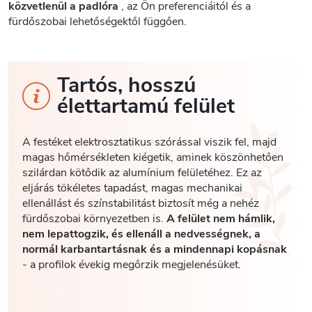
közvetlenül a padlóra
, az Ön preferenciáitól és a
fürdőszobai lehetőségektől függően.
Tartós, hosszú
élettartamú felület
A festéket elektrosztatikus szórással viszik fel, majd
magas hőmérsékleten kiégetik, aminek köszönhetően
szilárdan kötődik az alumínium felületéhez. Ez az
eljárás tökéletes tapadást, magas mechanikai
ellenállást és színstabilitást biztosít még a nehéz
fürdőszobai környezetben is.
A felület nem hámlik,
nem lepattogzik, és ellenáll a nedvességnek, a
normál karbantartásnak és a mindennapi kopásnak
- a profilok évekig megőrzik megjelenésüket.