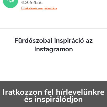
4,9
4308 értékelés
Értékelések megjelenítése
Fürdőszobai inspiráció az
Instagramon
L
Iratkozzon fel hírlevelünkre
á
és inspirálódjon
b