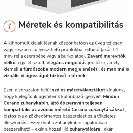
Méretek és kompatibilitás
A kifinomult kialakításnak köszönhetően az üveg teljesen
vagy részben süllyeszthető profilokba rejthető (akár 14
mm-rel a csempébe vagy a burkolatba).
Zavaró merevítők
nélkül
egy letisztult,
elegáns megoldás
jön létre, amely
kiemeli
a fürdőszoba modern megjelenését
, és
maximális
vizuális világosságot biztosít a térnek.
Ezen a sorozaton belül
széles méretválasztékot
kínálunk,
hogy kielégítsük ügyfeleink különböző igényeit.
Minden
Cerano zuhanykabin, ajtó és paraván teljesen
kompatibilis az azonos méretű Cerano zuhanytálcákkal
,
biztosítva a zökkenőmentes beszerelést és a tökéletes
illeszkedést. Ezenkívül a zuhanykabin rugalmasan
beszerelhető – akár a hozzá illő
zuhanytálcára
, akár