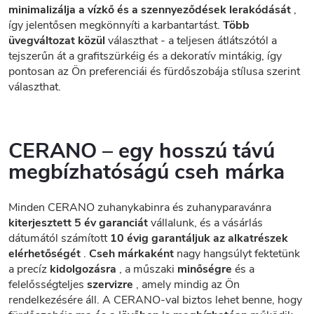
minimalizálja a vízkő és a szennyeződések lerakódását
,
így jelentősen megkönnyíti a karbantartást.
Több
üvegváltozat közül
választhat - a teljesen átlátszótól a
tejszerűn át a grafitszürkéig és a dekoratív mintákig, így
pontosan az Ön preferenciái és fürdőszobája stílusa szerint
választhat.
CERANO – egy hosszú távú
megbízhatóságú cseh márka
Minden CERANO zuhanykabinra és zuhanyparavánra
kiterjesztett 5 év garanciát
vállalunk, és a vásárlás
dátumától számított
10 évig garantáljuk az alkatrészek
elérhetőségét
.
Cseh márkaként
nagy hangsúlyt fektetünk
a precíz
kidolgozásra
, a műszaki
minőségre
és a
felelősségteljes
szervizre
, amely mindig az Ön
rendelkezésére áll. A CERANO-val biztos lehet benne, hogy