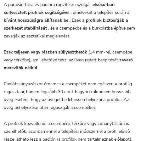
A paraván falra és padlóra rögzítésre szolgál,
elsősorban
süllyesztett profilok segítségével
, amelyeket a telepítés során
a
kívánt hosszúságra állítanak be
. Ezek
a profilok biztosítják a
szerkezet stabilitását
, és a csempékbe és a burkolatba építve sem
zavarják az esztétikai megjelenést.
Ezek
teljesen vagy részben süllyeszthetők
(14 mm-rel, csempébe
vagy térkőbe), ami lehetővé teszi az üveg rejtett beépítését
zavaró
merevítők nélkül
.
Padlóba ágyazáskor érdemes a csempéket nem egészen a profilig
ragasztani, hanem legalább 30 cm-t hagyni (különösen hosszabb
üveg esetén), hogy az üveget be lehessen helyezni a profilba. Az
üveg behelyezése után ragasztják a csempéket.
A profilok közvetlenül a csempére, térkőre vagy zuhanytálcára is
szerelhetők, azonban ennél a telepítési módszernél a profil elülső
része látható lesz a padlón (a profilok nem tartalmaznak előlapot).