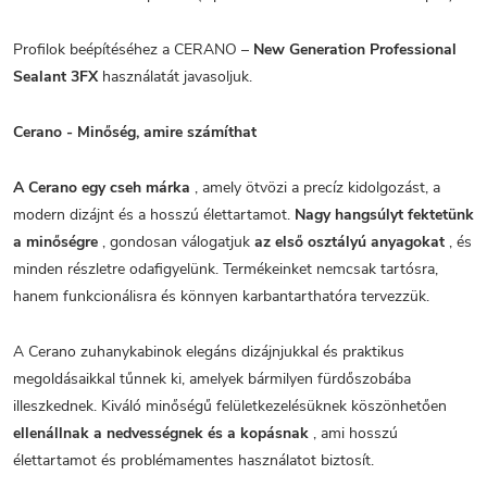
Profilok beépítéséhez a CERANO –
New Generation Professional
Sealant 3FX
használatát javasoljuk.
Cerano - Minőség, amire számíthat
A Cerano egy cseh márka
, amely ötvözi a precíz kidolgozást, a
modern dizájnt és a hosszú élettartamot.
Nagy hangsúlyt fektetünk
a minőségre
, gondosan válogatjuk
az első osztályú anyagokat
, és
minden részletre odafigyelünk. Termékeinket nemcsak tartósra,
hanem funkcionálisra és könnyen karbantarthatóra tervezzük.
A Cerano zuhanykabinok elegáns dizájnjukkal és praktikus
megoldásaikkal tűnnek ki, amelyek bármilyen fürdőszobába
illeszkednek. Kiváló minőségű felületkezelésüknek köszönhetően
ellenállnak a nedvességnek és a kopásnak
, ami hosszú
élettartamot és problémamentes használatot biztosít.