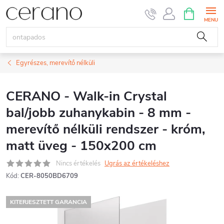
Ugrás
KOSÁR
a
fő
tartalomhoz
Egyrészes, merevítő nélküli
CERANO - Walk-in Crystal
bal/jobb zuhanykabin - 8 mm -
merevítő nélküli rendszer - króm,
matt üveg - 150x200 cm
Nincs értékelés
Ugrás az értékeléshez
Kód:
CER-8050BD6709
KITERJESZTETT GARANCIA