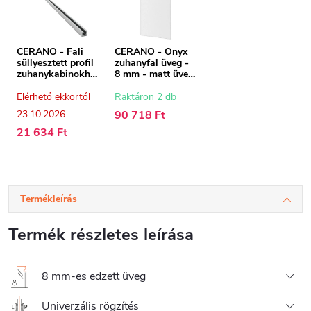
CERANO - Fali
CERANO - Onyx
süllyesztett profil
zuhanyfal üveg -
zuhanykabinokho
8 mm - matt üveg
z - 8 mm -
- 150x200 cm
süllyesztett -
Elérhető ekkortól
Raktáron 2 db
króm - 200 cm
23.10.2026
90 718 Ft
21 634 Ft
Termékleírás
Termék részletes leírása
8 mm-es edzett üveg
Univerzális rögzítés