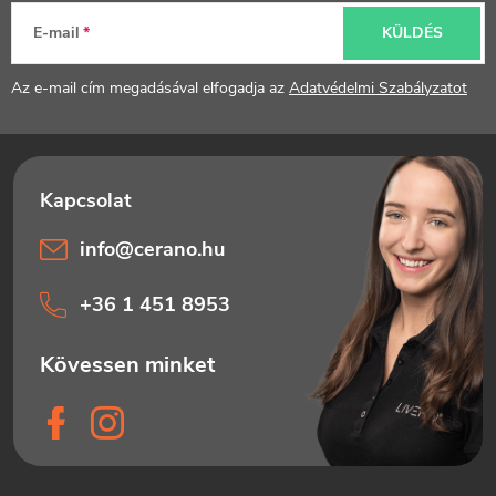
l
E-mail
KÜLDÉS
é
Az e-mail cím megadásával elfogadja az
Adatvédelmi Szabályzatot
c
info
@
cerano.hu
+36 1 451 8953