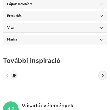
Fájlok letöltésre
Értékelés
Vita
Márka
További inspiráció
Vásárlói vélemények
4,9