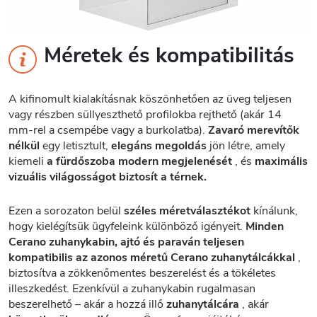
Méretek és kompatibilitás
A kifinomult kialakításnak köszönhetően az üveg teljesen
vagy részben süllyeszthető profilokba rejthető (akár 14
mm-rel a csempébe vagy a burkolatba).
Zavaró merevítők
nélkül
egy letisztult,
elegáns megoldás
jön létre, amely
kiemeli
a fürdőszoba modern megjelenését
, és
maximális
vizuális világosságot biztosít a térnek.
Ezen a sorozaton belül
széles méretválasztékot
kínálunk,
hogy kielégítsük ügyfeleink különböző igényeit.
Minden
Cerano zuhanykabin, ajtó és paraván teljesen
kompatibilis az azonos méretű Cerano zuhanytálcákkal
,
biztosítva a zökkenőmentes beszerelést és a tökéletes
illeszkedést. Ezenkívül a zuhanykabin rugalmasan
beszerelhető – akár a hozzá illő
zuhanytálcára
, akár