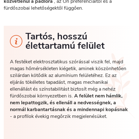
közvetlenül a padlóra
, az Ön preferenciáitól és a
fürdőszobai lehetőségektől függően.
Tartós, hosszú
élettartamú felület
A festéket elektrosztatikus szórással viszik fel, majd
magas hőmérsékleten kiégetik, aminek köszönhetően
szilárdan kötődik az alumínium felületéhez. Ez az
eljárás tökéletes tapadást, magas mechanikai
ellenállást és színstabilitást biztosít még a nehéz
fürdőszobai környezetben is.
A felület nem hámlik,
nem lepattogzik, és ellenáll a nedvességnek, a
normál karbantartásnak és a mindennapi kopásnak
- a profilok évekig megőrzik megjelenésüket.