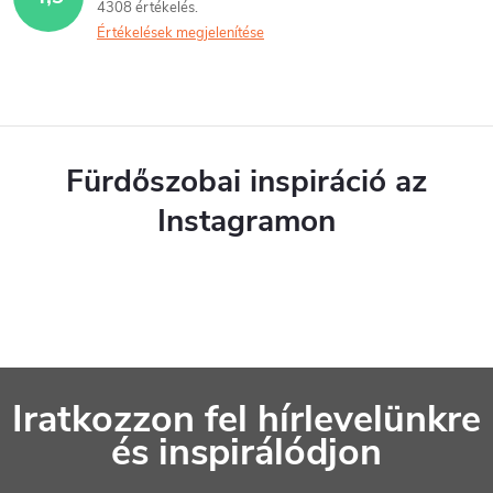
4308 értékelés
Értékelések megjelenítése
Fürdőszobai inspiráció az
Instagramon
L
Iratkozzon fel hírlevelünkre
á
és inspirálódjon
b