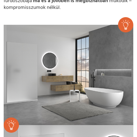
fürdőszobája
ma és a jövőben is megbízhatóan
működik –
kompromisszumok nélkül.