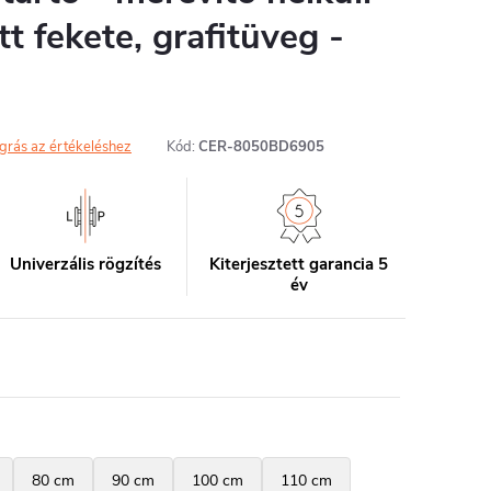
t fekete, grafitüveg -
grás az értékeléshez
Kód:
CER-8050BD6905
Univerzális rögzítés
Kiterjesztett garancia 5
év