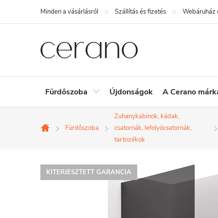
Ugrás
Minden a vásárlásról
Szállítás és fizetés
Webáruház é
a
fő
tartalomhoz
Fürdőszoba
Újdonságok
A Cerano márk
Zuhanykabinok, kádak,
Fürdőszoba
csatornák, lefolyócsatornák,
Kezdőlap
tartozékok
KITERJESZTETT GARANCIA