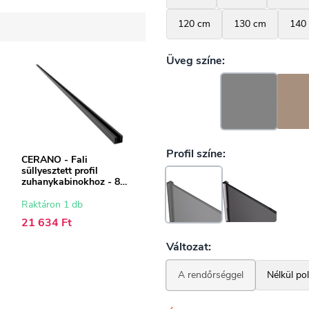
CERANO - Fali
süllyesztett profil
zuhanykabinokhoz - 8
mm - matt fekete - 200
cm
Raktáron 1 db
21 634 Ft