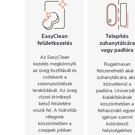
EasyClean
Telepítés
felületkezelés
zuhanytálcára
vagy padlóra
Az EasyClean
kezelés megkönnyíti
Rugalmasan
az üveg tisztítását és
felszerelhető akár
csökkenti a
zuhanytálcára, ak
szennyeződések
közvetlenül a
lerakódását. Az üveg
padlóra. Univerzál
vízzel érintkező
kialakításának
belső felületére
köszönhetően a
viszik fel. A hidrofób
felhasználó egyed
rétegnek
igényei szerint
köszönhetően a
különböző
cseppek jobban
helyiségekhez