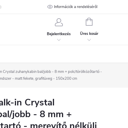
talános Szerződési Feltételek
Információk a rendeléséről
Adatvédelmi feltételek
Kapcsolat
KOSÁR
Üres kosár
Bejelentkezés
Crystal zuhanykabin bal/jobb - 8 mm + polc/törölközőtartó -
rendszer - matt fekete, grafitüveg - 150x200 cm
k-in Crystal
al/jobb - 8 mm +
tartó - merevítő nélküli