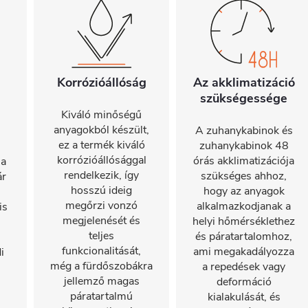
Korrózióállóság
Az akklimatizáció
szükségessége
Kiváló minőségű
anyagokból készült,
A zuhanykabinok és
ez a termék kiváló
zuhanykabinok 48
korrózióállósággal
órás akklimatizációja
 a
rendelkezik, így
szükséges ahhoz,
ár
hosszú ideig
hogy az anyagok
megőrzi vonzó
alkalmazkodjanak a
is
megjelenését és
helyi hőmérséklethez
teljes
és páratartalomhoz,
funkcionalitását,
ami megakadályozza
i
még a fürdőszobákra
a repedések vagy
jellemző magas
deformáció
páratartalmú
kialakulását, és