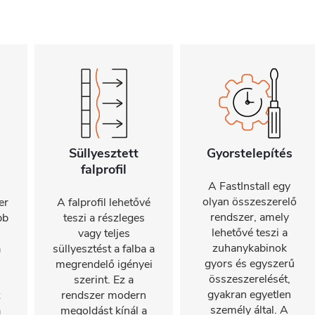
Süllyesztett
Gyorstelepítés
falprofil
A FastInstall egy
olyan összeszerelő
er
A falprofil lehetővé
rendszer, amely
bb
teszi a részleges
lehetővé teszi a
vagy teljes
zuhanykabinok
a
süllyesztést a falba a
gyors és egyszerű
megrendelő igényei
összeszerelését,
szerint. Ez a
gyakran egyetlen
z
rendszer modern
személy által. A
a
megoldást kínál a