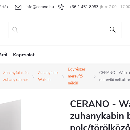
info@cerano.hu
+36 1 451 8953
rtékelése
Egyedi árazás
Áru visszaküldése és reklamáció
Ál
áról
Kapcsolat
Egyrészes,
Zuhanyfalak és
Zuhanyfalak
CERANO - Walk-in 
merevítő
zuhanykabinok
Walk-In
merevítő nélküli 
nélküli
CERANO - Wal
zuhanykabin b
polc/törölköző