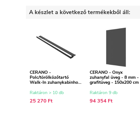
A készlet a következő termékekből áll:
CERANO -
CERANO - Onyx
Polc/törölközőtartó
zuhanyfal üveg - 8 mm -
Walk-In zuhanykabinhoz
grafitüveg - 150x200 cm
- 8-10 mm - matt fekete -
30-160 cm
Raktáron > 10 db
Raktáron 9 db
25 270 Ft
94 354 Ft