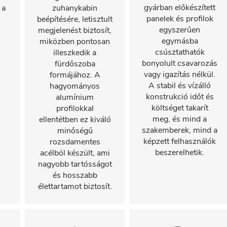
gyárban előkészített
 a
zuhanykabin
panelek és profilok
beépítésére, letisztult
egyszerűen
megjelenést biztosít,
egymásba
miközben pontosan
csúsztathatók
illeszkedik a
bonyolult csavarozás
fürdőszoba
vagy igazítás nélkül.
formájához. A
A stabil és vízálló
hagyományos
konstrukció időt és
alumínium
költséget takarít
profilokkal
meg, és mind a
ellentétben ez kiváló
szakemberek, mind a
minőségű
képzett felhasználók
rozsdamentes
beszerelhetik.
acélból készült, ami
nagyobb tartósságot
és hosszabb
élettartamot biztosít.