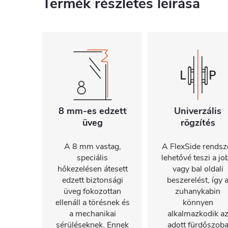
Termék részletes leírása
8 mm-es edzett
Univerzális
üveg
rögzítés
A 8 mm vastag,
A FlexSide rendsz
speciális
lehetővé teszi a jo
hőkezelésen átesett
vagy bal oldali
edzett biztonsági
beszerelést, így 
üveg fokozottan
zuhanykabin
ellenáll a törésnek és
könnyen
a mechanikai
alkalmazkodik a
sérüléseknek. Ennek
adott fürdőszob