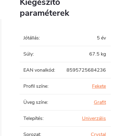
Kiegészítő
paraméterek
Jótállás
:
5 év
Súly
:
67.5 kg
EAN vonalkód
:
8595725684236
Profil színe
:
Fekete
Üveg színe
:
Grafit
Telepítés
:
Univerzális
Sorozat
:
Crystal