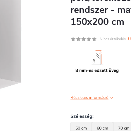
rendszer - mat
150x200 cm
Nincs értékelés
U
8 mm-es edzett üveg
Részletes információ