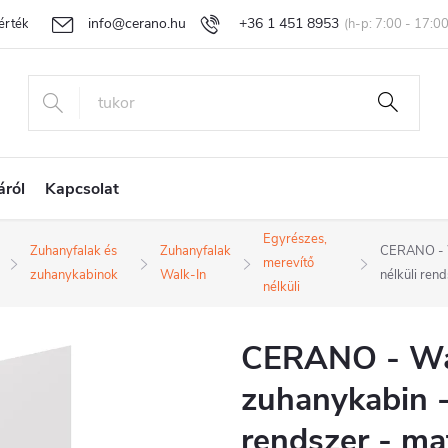
info@cerano.hu
+36 1 451 8953
rtékelése
Egyedi árazás
Áru visszaküldése és reklamáció
Ál
áról
Kapcsolat
Egyrészes,
Zuhanyfalak és
Zuhanyfalak
CERANO - W
merevítő
zuhanykabinok
Walk-In
nélküli ren
nélküli
CERANO - Walk
zuhanykabin -
rendszer - mat