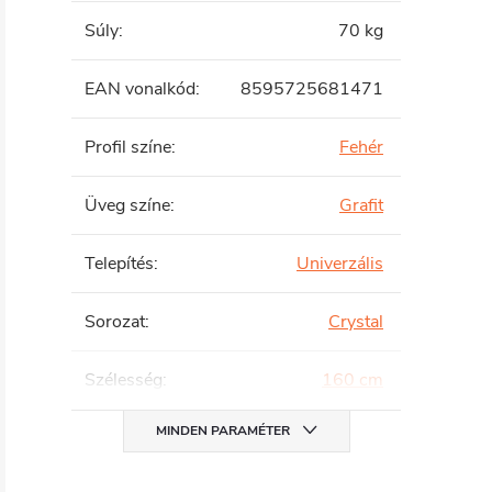
Súly
:
70 kg
EAN vonalkód
:
8595725681471
Profil színe
:
Fehér
Üveg színe
:
Grafit
Telepítés
:
Univerzális
Sorozat
:
Crystal
Szélesség
:
160 cm
MINDEN PARAMÉTER