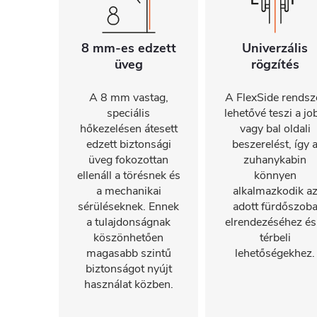
8 mm-es edzett
Univerzális
üveg
rögzítés
A 8 mm vastag,
A FlexSide rendsz
speciális
lehetővé teszi a jo
hőkezelésen átesett
vagy bal oldali
edzett biztonsági
beszerelést, így 
üveg fokozottan
zuhanykabin
ellenáll a törésnek és
könnyen
a mechanikai
alkalmazkodik a
sérüléseknek. Ennek
adott fürdőszob
a tulajdonságnak
elrendezéséhez és
köszönhetően
térbeli
magasabb szintű
lehetőségekhez.
biztonságot nyújt
használat közben.