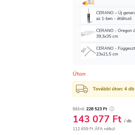
Úton
További úton: 4 db
228 523 Ft
143 077 Ft
/ db
112 659 Ft ÁFA nélkül