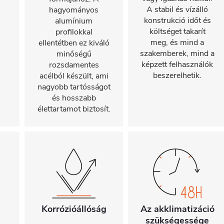
A stabil és vízálló
hagyományos
konstrukció időt és
alumínium
költséget takarít
profilokkal
meg, és mind a
ellentétben ez kiváló
szakemberek, mind a
minőségű
képzett felhasználók
rozsdamentes
beszerelhetik.
acélból készült, ami
nagyobb tartósságot
és hosszabb
élettartamot biztosít.
Korrózióállóság
Az akklimatizáció
szükségessége