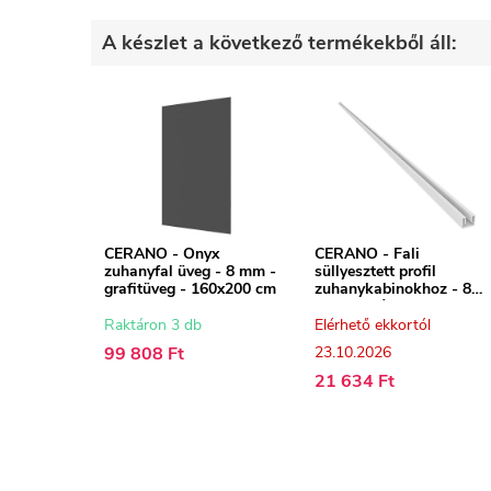
A készlet a következő termékekből áll:
CERANO - Onyx
CERANO - Fali
zuhanyfal üveg - 8 mm -
süllyesztett profil
grafitüveg - 160x200 cm
zuhanykabinokhoz - 8
mm - fehér - 200 cm
Raktáron 3 db
Elérhető ekkortól
99 808 Ft
23.10.2026
21 634 Ft