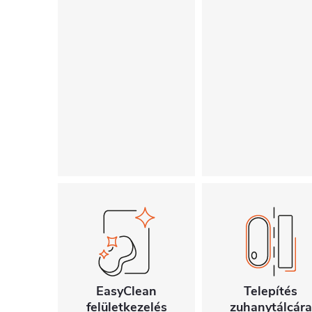
EasyClean
Telepítés
felületkezelés
zuhanytálcára