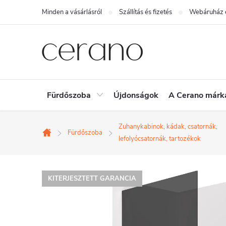
Ugrás
Minden a vásárlásról
Szállítás és fizetés
Webáruház é
a
fő
tartalomhoz
Fürdőszoba
Újdonságok
A Cerano márk
Zuhanykabinok, kádak, csatornák,
Fürdőszoba
Kezdőlap
lefolyócsatornák, tartozékok
KITERJESZTETT GARANCIA