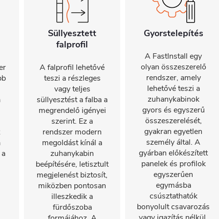
Süllyesztett
Gyorstelepítés
falprofil
A FastInstall egy
olyan összeszerelő
er
A falprofil lehetővé
rendszer, amely
bb
teszi a részleges
lehetővé teszi a
vagy teljes
zuhanykabinok
a
süllyesztést a falba a
gyors és egyszerű
megrendelő igényei
összeszerelését,
szerint. Ez a
gyakran egyetlen
z
rendszer modern
személy által. A
a
megoldást kínál a
gyárban előkészített
 a
zuhanykabin
panelek és profilok
beépítésére, letisztult
egyszerűen
megjelenést biztosít,
egymásba
miközben pontosan
csúsztathatók
illeszkedik a
bonyolult csavarozás
fürdőszoba
vagy igazítás nélkül.
formájához. A