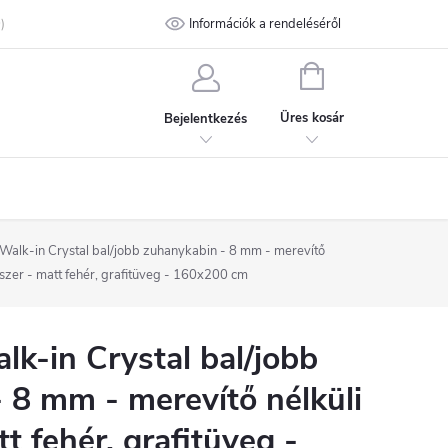
talános Szerződési Feltételek
Információk a rendeléséről
Adatvédelmi feltételek
Kapcsolat
KOSÁR
Üres kosár
Bejelentkezés
alk-in Crystal bal/jobb zuhanykabin - 8 mm - merevítő
dszer - matt fehér, grafitüveg - 160x200 cm
-in Crystal bal/jobb
 8 mm - merevítő nélküli
t fehér, grafitüveg -