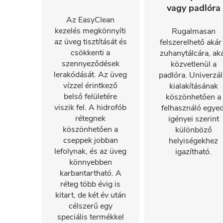
vagy padlóra
Az EasyClean
kezelés megkönnyíti
Rugalmasan
az üveg tisztítását és
felszerelhető akár
csökkenti a
zuhanytálcára, ak
szennyeződések
közvetlenül a
lerakódását. Az üveg
padlóra. Univerzál
vízzel érintkező
kialakításának
belső felületére
köszönhetően a
viszik fel. A hidrofób
felhasználó egyed
rétegnek
igényei szerint
köszönhetően a
különböző
cseppek jobban
helyiségekhez
lefolynak, és az üveg
igazítható.
könnyebben
karbantartható. A
réteg több évig is
kitart, de két év után
célszerű egy
speciális termékkel