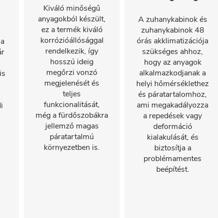
Kiváló minőségű
anyagokból készült,
A zuhanykabinok és
ez a termék kiváló
zuhanykabinok 48
korrózióállósággal
órás akklimatizációja
 a
rendelkezik, így
szükséges ahhoz,
ár
hosszú ideig
hogy az anyagok
megőrzi vonzó
alkalmazkodjanak a
is
megjelenését és
helyi hőmérséklethez
teljes
és páratartalomhoz,
funkcionalitását,
ami megakadályozza
i
még a fürdőszobákra
a repedések vagy
jellemző magas
deformáció
páratartalmú
kialakulását, és
környezetben is.
biztosítja a
problémamentes
beépítést.