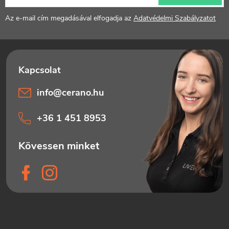
é
Az e-mail cím megadásával elfogadja az
Adatvédelmi Szabályzatot
c
info
@
cerano.hu
+36 1 451 8953