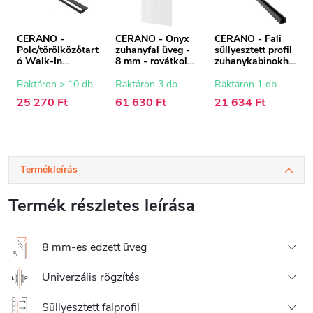
CERANO -
CERANO - Onyx
CERANO - Fali
Polc/törölközőtart
zuhanyfal üveg -
süllyesztett profil
ó Walk-In
8 mm - rovátkolt
zuhanykabinokho
zuhanykabinhoz -
üveg - 50x200 cm
z - 8 mm - matt
8-10 mm - matt
fekete - 200 cm
Raktáron > 10 db
Raktáron 3 db
Raktáron 1 db
fekete - 30-160
25 270 Ft
61 630 Ft
21 634 Ft
cm
Termékleírás
Termék részletes leírása
8 mm-es edzett üveg
Univerzális rögzítés
Süllyesztett falprofil