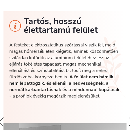
Tartós, hosszú
élettartamú felület
A festéket elektrosztatikus szórással viszik fel, majd
magas hőmérsékleten kiégetik, aminek köszönhetően
szilárdan kötődik az alumínium felületéhez. Ez az
eljárás tökéletes tapadást, magas mechanikai
ellenállást és színstabilitást biztosít még a nehéz
fürdőszobai környezetben is.
A felület nem hámlik,
nem lepattogzik, és ellenáll a nedvességnek, a
normál karbantartásnak és a mindennapi kopásnak
- a profilok évekig megőrzik megjelenésüket.