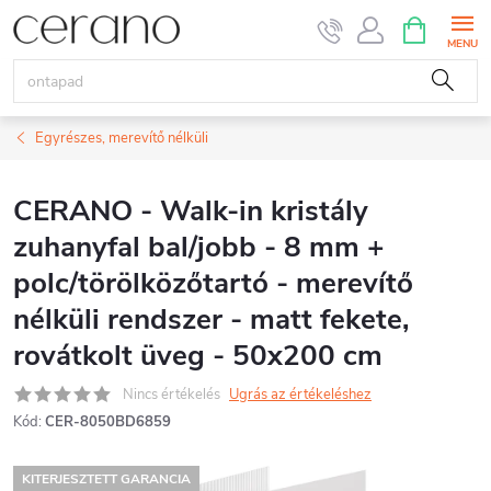
Ugrás
KOSÁR
a
fő
tartalomhoz
Egyrészes, merevítő nélküli
CERANO - Walk-in kristály
zuhanyfal bal/jobb - 8 mm +
polc/törölközőtartó - merevítő
nélküli rendszer - matt fekete,
rovátkolt üveg - 50x200 cm
Nincs értékelés
Ugrás az értékeléshez
Kód:
CER-8050BD6859
KITERJESZTETT GARANCIA