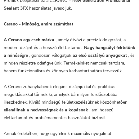
Profilok beépítéséhez a CERANO –
New Generation Professional
Sealant 3FX
használatát javasoljuk.
Cerano - Minőség, amire számíthat
A Cerano egy cseh márka
, amely ötvözi a precíz kidolgozást, a
modern dizájnt és a hosszú élettartamot.
Nagy hangsúlyt fektetünk
a minőségre
, gondosan válogatjuk
az első osztályú anyagokat
, és
minden részletre odafigyelünk. Termékeinket nemcsak tartósra,
hanem funkcionálisra és könnyen karbantarthatóra tervezzük.
A Cerano zuhanykabinok elegáns dizájnjukkal és praktikus
megoldásaikkal tűnnek ki, amelyek bármilyen fürdőszobába
illeszkednek. Kiváló minőségű felületkezelésüknek köszönhetően
ellenállnak a nedvességnek és a kopásnak
, ami hosszú
élettartamot és problémamentes használatot biztosít.
Annak érdekében, hogy ügyfeleink maximális nyugalmat