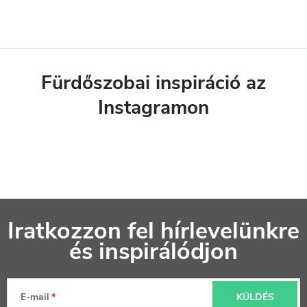
Fürdőszobai inspiráció az
Instagramon
L
Iratkozzon fel hírlevelünkre
á
és inspirálódjon
b
l
E-mail
KÜLDÉS