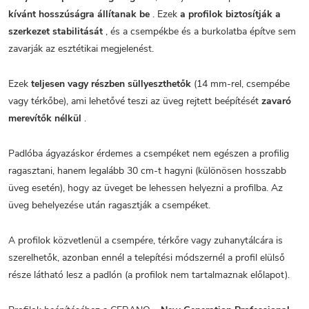
kívánt hosszúságra állítanak be
. Ezek
a profilok biztosítják a
szerkezet stabilitását
, és a csempékbe és a burkolatba építve sem
zavarják az esztétikai megjelenést.
Ezek
teljesen vagy részben süllyeszthetők
(14 mm-rel, csempébe
vagy térkőbe), ami lehetővé teszi az üveg rejtett beépítését
zavaró
merevítők nélkül
.
Padlóba ágyazáskor érdemes a csempéket nem egészen a profilig
ragasztani, hanem legalább 30 cm-t hagyni (különösen hosszabb
üveg esetén), hogy az üveget be lehessen helyezni a profilba. Az
üveg behelyezése után ragasztják a csempéket.
A profilok közvetlenül a csempére, térkőre vagy zuhanytálcára is
szerelhetők, azonban ennél a telepítési módszernél a profil elülső
része látható lesz a padlón (a profilok nem tartalmaznak előlapot).