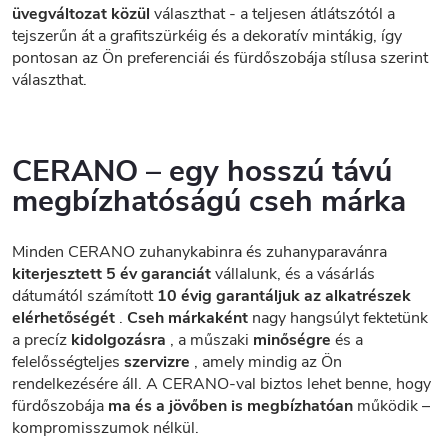
üvegváltozat közül
választhat - a teljesen átlátszótól a
tejszerűn át a grafitszürkéig és a dekoratív mintákig, így
pontosan az Ön preferenciái és fürdőszobája stílusa szerint
választhat.
CERANO – egy hosszú távú
megbízhatóságú cseh márka
Minden CERANO zuhanykabinra és zuhanyparavánra
kiterjesztett 5 év garanciát
vállalunk, és a vásárlás
dátumától számított
10 évig garantáljuk az alkatrészek
elérhetőségét
.
Cseh márkaként
nagy hangsúlyt fektetünk
a precíz
kidolgozásra
, a műszaki
minőségre
és a
felelősségteljes
szervizre
, amely mindig az Ön
rendelkezésére áll. A CERANO-val biztos lehet benne, hogy
fürdőszobája
ma és a jövőben is megbízhatóan
működik –
kompromisszumok nélkül.