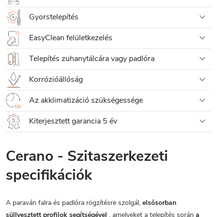
Gyorstelepítés
EasyClean felületkezelés
Telepítés zuhanytálcára vagy padlóra
Korrózióállóság
Az akklimatizáció szükségessége
Kiterjesztett garancia 5 év
Cerano - Szitaszerkezeti
specifikációk
A paraván falra és padlóra rögzítésre szolgál,
elsősorban
süllyesztett profilok segítségével
, amelyeket a telepítés során
a