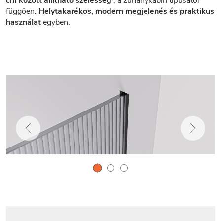
cm között állítható szélesség
, a zuhanykabin típusától
függően.
Helytakarékos, modern megjelenés és praktikus
használat
egyben.