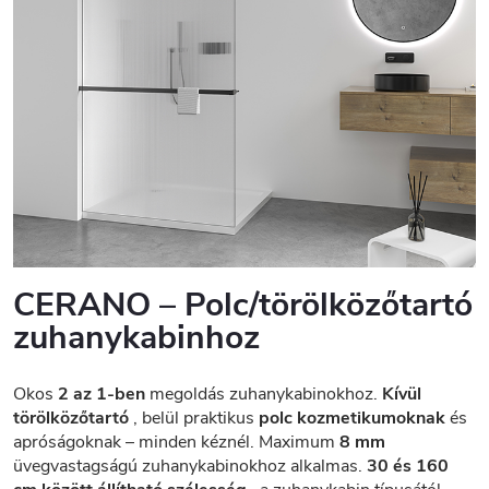
CERANO – Polc/törölközőtartó
zuhanykabinhoz
Okos
2 az 1-ben
megoldás zuhanykabinokhoz.
Kívül
törölközőtartó
, belül praktikus
polc kozmetikumoknak
és
apróságoknak – minden kéznél. Maximum
8 mm
üvegvastagságú zuhanykabinokhoz alkalmas.
30 és 160