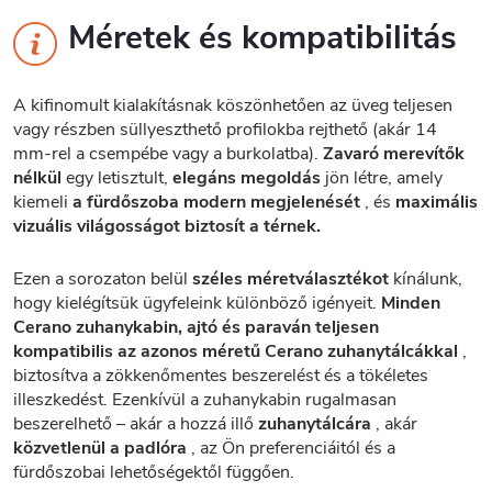
Méretek és kompatibilitás
A kifinomult kialakításnak köszönhetően az üveg teljesen
vagy részben süllyeszthető profilokba rejthető (akár 14
mm-rel a csempébe vagy a burkolatba).
Zavaró merevítők
nélkül
egy letisztult,
elegáns megoldás
jön létre, amely
kiemeli
a fürdőszoba modern megjelenését
, és
maximális
vizuális világosságot biztosít a térnek.
Ezen a sorozaton belül
széles méretválasztékot
kínálunk,
hogy kielégítsük ügyfeleink különböző igényeit.
Minden
Cerano zuhanykabin, ajtó és paraván teljesen
kompatibilis az azonos méretű Cerano zuhanytálcákkal
,
biztosítva a zökkenőmentes beszerelést és a tökéletes
illeszkedést. Ezenkívül a zuhanykabin rugalmasan
beszerelhető – akár a hozzá illő
zuhanytálcára
, akár
közvetlenül a padlóra
, az Ön preferenciáitól és a
fürdőszobai lehetőségektől függően.