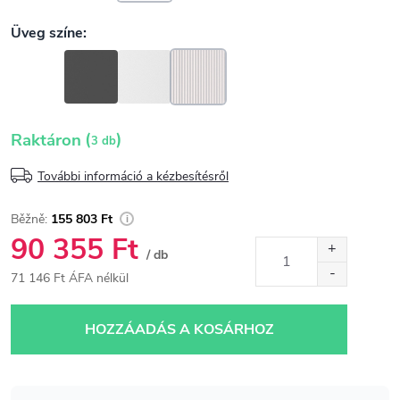
(
)
Raktáron
3 db
További információ a kézbesítésről
155 803 Ft
90 355 Ft
/ db
71 146 Ft ÁFA nélkül
Egységár:
HOZZÁADÁS A KOSÁRHOZ