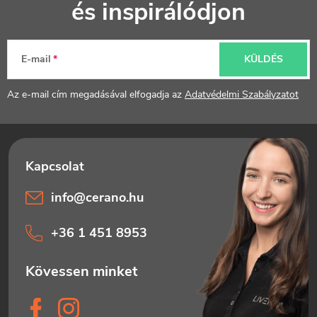
és inspirálódjon
b
l
E-mail
KÜLDÉS
é
Az e-mail cím megadásával elfogadja az
Adatvédelmi Szabályzatot
c
info
@
cerano.hu
+36 1 451 8953