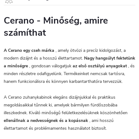
Cerano - Minőség, amire
számíthat
A Cerano egy cseh márka
, amely ötvözi a precíz kidolgozást, a
modern dizájnt és a hosszú élettartamot.
Nagy hangsúlyt fektetünk
a minőségre
, gondosan válogatjuk
az első osztályú anyagokat
, és
minden részletre odafigyelünk. Termékeinket nemcsak tartósra,
hanem funkcionálisra és könnyen karbantarthatóra tervezzük.
A Cerano zuhanykabinok elegáns dizájnjukkal és praktikus
megoldásaikkal tűnnek ki, amelyek bármilyen fürdőszobába
illeszkednek. Kiváló minőségű felületkezelésüknek köszönhetően
ellenállnak a nedvességnek és a kopásnak
, ami hosszú
élettartamot és problémamentes használatot biztosít.