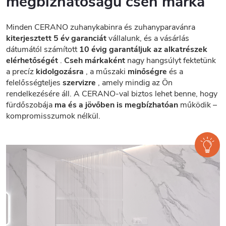
megbízhatóságú cseh márka
Minden CERANO zuhanykabinra és zuhanyparavánra
kiterjesztett 5 év garanciát
vállalunk, és a vásárlás
dátumától számított
10 évig garantáljuk az alkatrészek
elérhetőségét
.
Cseh márkaként
nagy hangsúlyt fektetünk
a precíz
kidolgozásra
, a műszaki
minőségre
és a
felelősségteljes
szervizre
, amely mindig az Ön
rendelkezésére áll. A CERANO-val biztos lehet benne, hogy
fürdőszobája
ma és a jövőben is megbízhatóan
működik –
kompromisszumok nélkül.