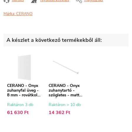
Márka:
CERANO
A készlet a következő termékekből áll:
CERANO - Onyx
CERANO - Onyx
zuhanyfal üveg -
zuhanytartó -
8 mm - rovátkolt
szögletes - matt
üveg - 50x200 cm
fehér - 150 cm
Raktáron 3 db
Raktáron > 10 db
61 630 Ft
14 362 Ft