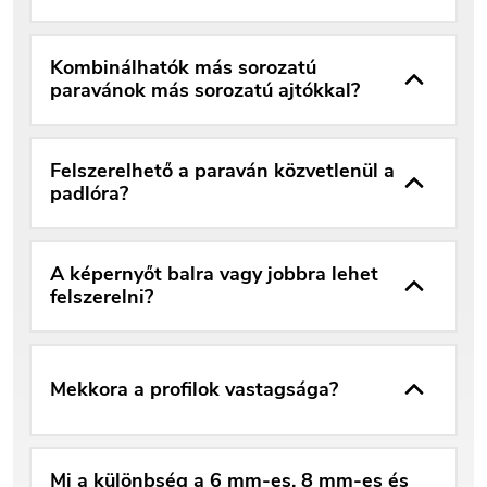
Kombinálhatók más sorozatú
paravánok más sorozatú ajtókkal?
Felszerelhető a paraván közvetlenül a
padlóra?
A képernyőt balra vagy jobbra lehet
felszerelni?
Mekkora a profilok vastagsága?
Mi a különbség a 6 mm-es, 8 mm-es és