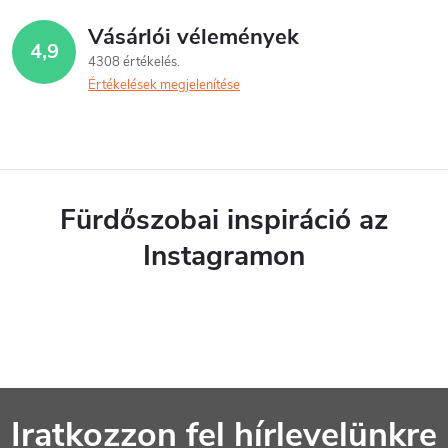
Vásárlói vélemények
4,9
4308 értékelés
Értékelések megjelenítése
Fürdőszobai inspiráció az
Instagramon
L
Iratkozzon fel hírlevelünkre
á