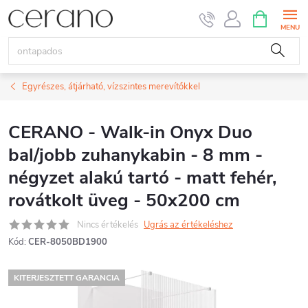
Ugrás
KOSÁR
a
fő
tartalomhoz
Egyrészes, átjárható, vízszintes merevítőkkel
CERANO - Walk-in Onyx Duo
bal/jobb zuhanykabin - 8 mm -
négyzet alakú tartó - matt fehér,
rovátkolt üveg - 50x200 cm
Nincs értékelés
Ugrás az értékeléshez
Kód:
CER-8050BD1900
KITERJESZTETT GARANCIA