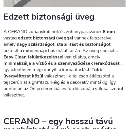
Edzett biztonsági üveg
A CERANO zuhanykabinok és zuhanyparavánok
8 mm
vastag
edzett biztonsági üveggel
vannak felszerelve,
amely
nagy szilárdságot, stabilitást és biztonságot
biztosít a mindennapi használat során. Az üveg speciális
Easy Clean felületkezeléssel
van ellátva, amely
minimalizálja a vízkő és a szennyeződések lerakódását
,
így jelentősen megkönnyíti a karbantartást.
Több
üvegváltozat közül
választhat - a teljesen átlátszótól a
tejszerűn át a grafitszürkéig és a dekoratív mintákig, így
pontosan az Ön preferenciái és fürdőszobája stílusa szerint
választhat.
CERANO – egy hosszú távú