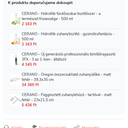
Kérdés
Nyomon követés
Megosztás