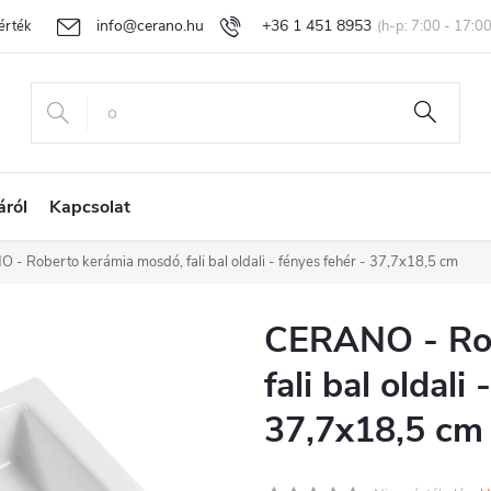
info@cerano.hu
+36 1 451 8953
rtékelése
Egyedi árazás
Áru visszaküldése és reklamáció
Ál
áról
Kapcsolat
- Roberto kerámia mosdó, fali bal oldali - fényes fehér - 37,7x18,5 cm
CERANO - Rob
fali bal oldali
37,7x18,5 cm