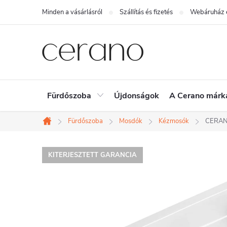
Ugrás
Minden a vásárlásról
Szállítás és fizetés
Webáruház é
a
fő
tartalomhoz
Fürdőszoba
Újdonságok
A Cerano márk
Fürdőszoba
Mosdók
Kézmosók
CERANO 
Kezdőlap
KITERJESZTETT GARANCIA