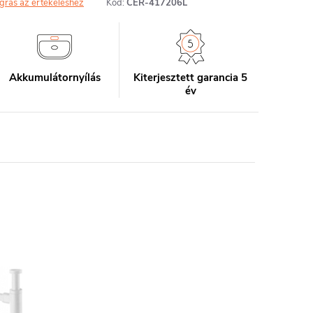
grás az értékeléshez
Kód:
CER-417206L
Akkumulátornyílás
Kiterjesztett garancia 5
év