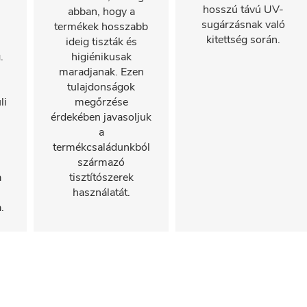
hosszú távú UV-
abban, hogy a
sugárzásnak való
termékek hosszabb
kitettség során.
ideig tiszták és
.
higiénikusak
maradjanak. Ezen
tulajdonságok
li
megőrzése
érdekében javasoljuk
a
termékcsaládunkból
származó
a
tisztítószerek
használatát.
.