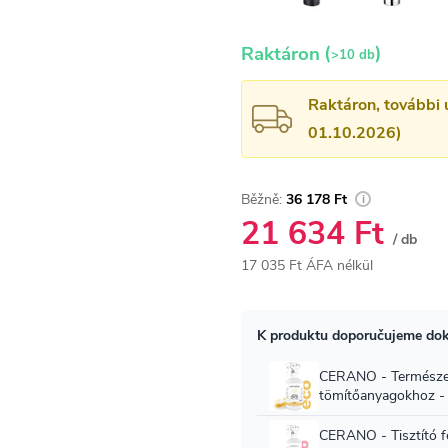
(
)
Raktáron
>10 db
Raktáron, további 
01.10.2026)
36 178 Ft
21 634 Ft
/ db
17 035 Ft ÁFA nélkül
Egységár: