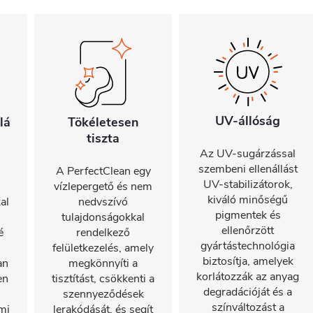
UV-állóság
lá
Tökéletesen
tiszta
Az UV-sugárzással
szembeni ellenállást
A PerfectClean egy
UV-stabilizátorok,
vízlepergető és nem
kiváló minőségű
al
nedvszívó
pigmentek és
tulajdonságokkal
ellenőrzött
é
rendelkező
gyártástechnológia
felületkezelés, amely
biztosítja, amelyek
an
megkönnyíti a
korlátozzák az anyag
en
tisztítást, csökkenti a
degradációját és a
szennyeződések
színváltozást a
mi
lerakódását, és segít