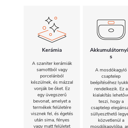
Kerámia
Akkumulátornyí
s
A szaniter kerámiák
samottból vagy
A mosdókagyló
porcelánból
csaptelep
készülnek, és mázzal
beépítéséhez lyukk
vonják be őket. Ez
rendelkezik. Ez a
egy üvegszerű
kialakítás lehetőv
bevonat, amelyet a
teszi, hogy a
termékek felületére
csaptelep elegáns
visznek fel, és égetés
süllyeszthető legy
után sima, fényes
közvetlenül a
vagy matt felületet
mosdókagylóba, a