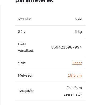
paraméterek
Jótállás
:
5 év
Súly
:
5 kg
EAN
8594215987994
vonalkód
:
Szín
:
Fehér
Mélység
:
18,5 cm
Fali (falra
Telepítés
:
szerelhető)