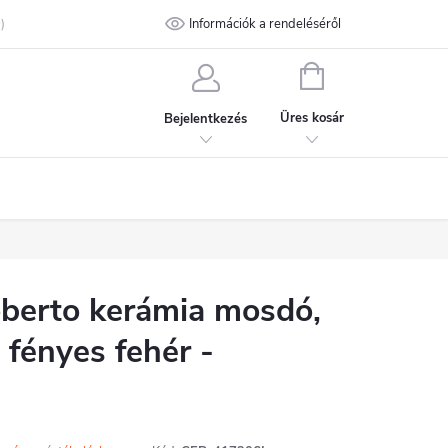
talános Szerződési Feltételek
Információk a rendeléséről
Adatvédelmi feltételek
Kapcsolat
KOSÁR
Üres kosár
Bejelentkezés
erto kerámia mosdó,
 - fényes fehér -