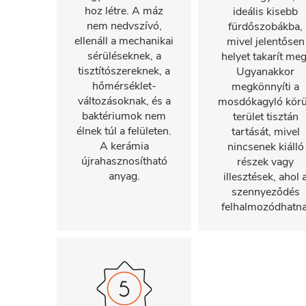
hoz létre. A máz
ideális kisebb
nem nedvszívó,
fürdőszobákba,
ellenáll a mechanikai
mivel jelentősen
sérüléseknek, a
helyet takarít meg
tisztítószereknek, a
Ugyanakkor
hőmérséklet-
megkönnyíti a
változásoknak, és a
mosdókagyló körü
baktériumok nem
terület tisztán
élnek túl a felületen.
tartását, mivel
A kerámia
nincsenek kiálló
újrahasznosítható
részek vagy
anyag.
illesztések, ahol 
szennyeződés
felhalmozódhatna