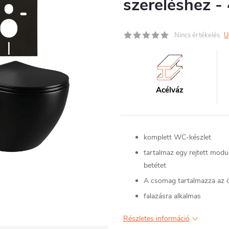
szereléshez -
Nincs értékelés
U
Acélváz
komplett WC-készlet
tartalmaz egy rejtett mod
betétet
A csomag tartalmazza az ö
falazásra alkalmas
Részletes információ