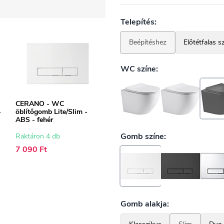
CERANO - WC
-
öblítőgomb Lite/Slim -
ABS - fehér
Raktáron 4 db
7 090 Ft