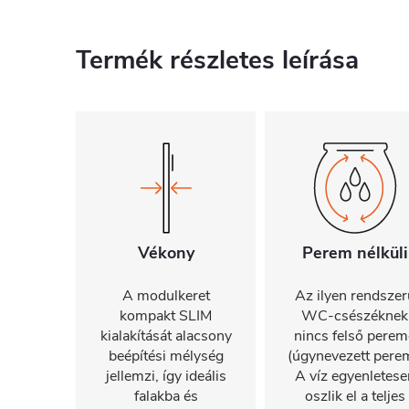
Termék részletes leírása
Vékony
Perem nélküli
A modulkeret
Az ilyen rendszer
kompakt SLIM
WC-csészéknek
kialakítását alacsony
nincs felső perem
beépítési mélység
(úgynevezett perem
jellemzi, így ideális
A víz egyenletese
falakba és
oszlik el a teljes