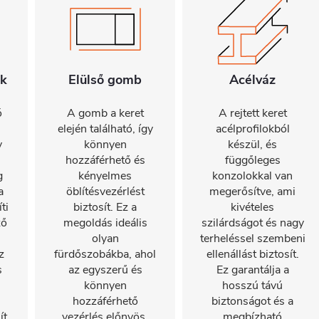
ök
Elülső gomb
Acélváz
ó
A gomb a keret
A rejtett keret
n
elején található, így
acélprofilokból
y
könnyen
készül, és
hozzáférhető és
függőleges
g
kényelmes
konzolokkal van
a
öblítésvezérlést
megerősítve, ami
ti
biztosít. Ez a
kivételes
ző
megoldás ideális
szilárdságot és nagy
olyan
terheléssel szembeni
z
fürdőszobákba, ahol
ellenállást biztosít.
s
az egyszerű és
Ez garantálja a
könnyen
hosszú távú
hozzáférhető
biztonságot és a
ít.
vezérlés előnyös.
megbízható