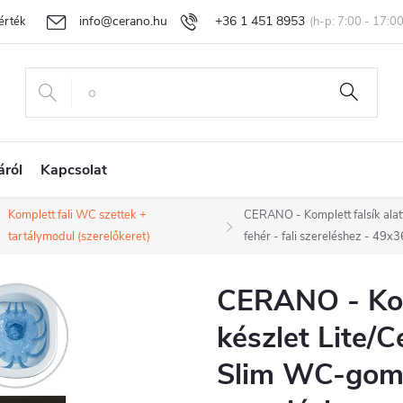
info@cerano.hu
+36 1 451 8953
rtékelése
Egyedi árazás
Áru visszaküldése és reklamáció
Ál
áról
Kapcsolat
Komplett fali WC szettek +
CERANO - Komplett falsík alat
tartálymodul (szerelőkeret)
fehér - fali szereléshez - 49x
CERANO - Komp
készlet Lite/C
Slim WC-gomb,