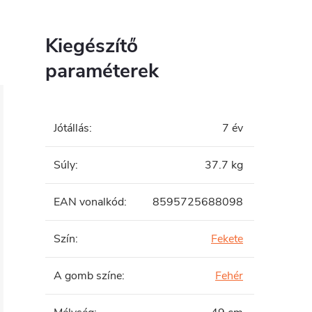
Kiegészítő
paraméterek
Jótállás
:
7 év
Súly
:
37.7 kg
EAN vonalkód
:
8595725688098
Szín
:
Fekete
A gomb színe
:
Fehér