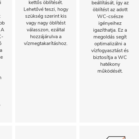
i
kettős öblítését.
beállítását, így az
Lehetővé teszi, hogy
öblítést az adott
t
szükség szerint kis
WC-csésze
bb
vagy nagy öblítést
igényeihez
 A
válasszon, ezáltal
igazíthatja. Ez a
C-
hozzájárulva a
megoldás segít
ó
vízmegtakarításhoz.
optimalizálni a
a
vízfogyasztást és
ze
biztosítja a WC
hatékony
működését.
m
s
b