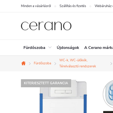
Ugrás
Minden a vásárlásról
Szállítás és fizetés
Webáruház é
a
fő
tartalomhoz
Fürdőszoba
Újdonságok
A Cerano márk
WC-k, WC-ülőkék,
Fürdőszoba
Kezdőlap
Térelválasztó rendszerek
KITERJESZTETT GARANCIA