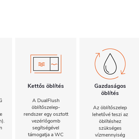
Kettős öblítés
Gazdaságos
öblítés
ű
A DualFlush
öblítőszelep-
Az öblítőszelep
e
rendszer egy osztott
lehetővé teszi az
).
vezérlőgomb
öblítéshez
n
segítségével
szükséges
támogatja a WC
vízmennyiség