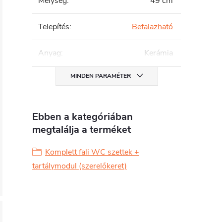
Mélység
:
49 cm
Telepítés
:
Befalazható
Anyag
:
Kerámia
MINDEN PARAMÉTER
Ebben a kategóriában
megtalálja a terméket
Komplett fali WC szettek +
tartálymodul (szerelőkeret)