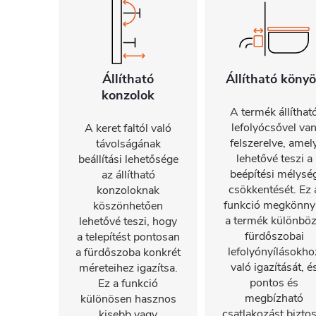
Állítható
Állítható köny
konzolok
A termék állíthat
lefolyócsővel va
A keret faltól való
felszerelve, amel
távolságának
lehetővé teszi a
beállítási lehetősége
beépítési mélysé
az állítható
csökkentését. Ez 
konzoloknak
funkció megkönnyí
köszönhetően
a termék különbö
lehetővé teszi, hogy
fürdőszobai
a telepítést pontosan
lefolyónyílásokho
a fürdőszoba konkrét
való igazítását, é
méreteihez igazítsa.
pontos és
Ez a funkció
megbízható
különösen hasznos
csatlakozást biztos
kisebb vagy