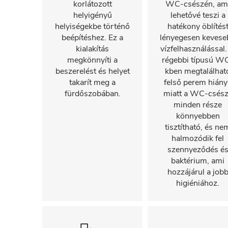
korlátozott
WC-csészén, am
helyigényű
lehetővé teszi a
helyiségekbe történő
hatékony öblítés
beépítéshez. Ez a
lényegesen kevese
kialakítás
vízfelhasználással.
megkönnyíti a
régebbi típusú W
beszerelést és helyet
kben megtalálhat
takarít meg a
felső perem hiány
fürdőszobában.
miatt a WC-csés
minden része
könnyebben
tisztítható, és ne
halmozódik fel
szennyeződés é
baktérium, ami
hozzájárul a job
higiéniához.