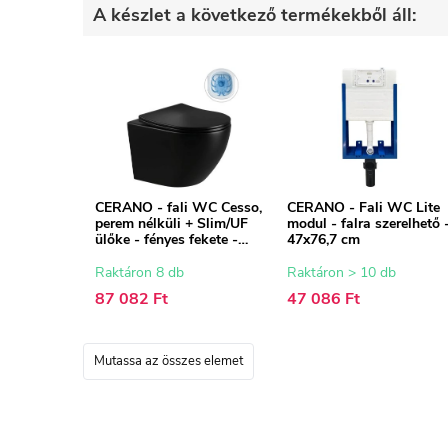
A készlet a következő termékekből áll:
CERANO - fali WC Cesso,
CERANO - Fali WC Lite
perem nélküli + Slim/UF
modul - falra szerelhető 
ülőke - fényes fekete -
47x76,7 cm
49x36 cm
Raktáron 8 db
Raktáron > 10 db
87 082 Ft
47 086 Ft
Mutassa az összes elemet