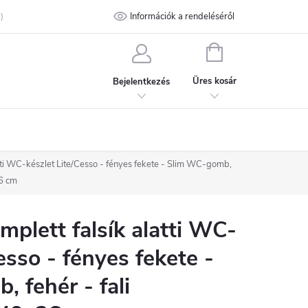
talános Szerződési Feltételek
Információk a rendeléséről
Adatvédelmi feltételek
Kapcsolat
KOSÁR
Üres kosár
Bejelentkezés
ti WC-készlet Lite/Cesso - fényes fekete - Slim WC-gomb,
36 cm
lett falsík alatti WC-
esso - fényes fekete -
 fehér - fali