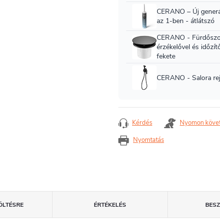
Kérdés
Nyomon köve
Nyomtatás
ÖLTÉSRE
ÉRTÉKELÉS
BES