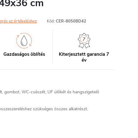
 49x36 cm
grás az értékeléshez
Kód:
CER-8050BD42
Gazdaságos öblítés
Kiterjesztett garancia 7
év
ult, gombot, WC-csészét, UF ülőkét és hangszigetelő
sszeszereléshez szükséges összes alkatrészt.