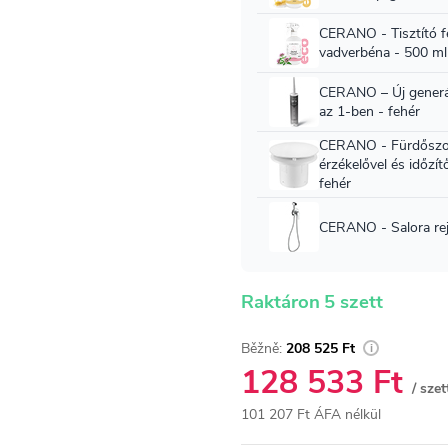
Raktáron
5 szett
208 525 Ft
128 533 Ft
/ szet
101 207 Ft ÁFA nélkül
Egységár: