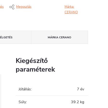
tés
Megosztás
Márka:
CERANO
ZÉLGETÉS
MÁRKA
CERANO
Kiegészítő
paraméterek
Jótállás
:
7 év
Súly
:
39.2 kg