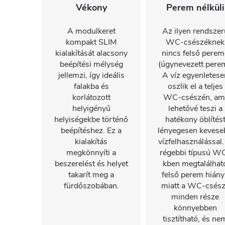
Vékony
Perem nélküli
A modulkeret
Az ilyen rendszer
kompakt SLIM
WC-csészéknek
kialakítását alacsony
nincs felső perem
beépítési mélység
(úgynevezett perem
jellemzi, így ideális
A víz egyenletese
falakba és
oszlik el a teljes
korlátozott
WC-csészén, am
helyigényű
lehetővé teszi a
helyiségekbe történő
hatékony öblítés
beépítéshez. Ez a
lényegesen kevese
kialakítás
vízfelhasználással.
megkönnyíti a
régebbi típusú W
beszerelést és helyet
kben megtalálhat
takarít meg a
felső perem hiány
fürdőszobában.
miatt a WC-csés
minden része
könnyebben
tisztítható, és ne