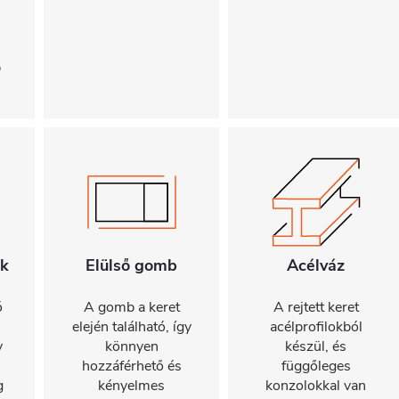
s
b
ök
Elülső gomb
Acélváz
ó
A gomb a keret
A rejtett keret
n
elején található, így
acélprofilokból
y
könnyen
készül, és
hozzáférhető és
függőleges
g
kényelmes
konzolokkal van