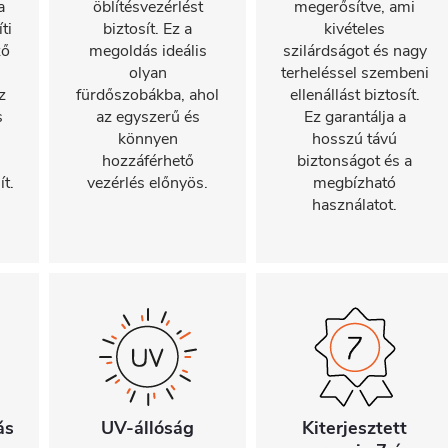
a
öblítésvezérlést
megerősítve, ami
ti
biztosít. Ez a
kivételes
ző
megoldás ideális
szilárdságot és nagy
olyan
terheléssel szembeni
z
fürdőszobákba, ahol
ellenállást biztosít.
s
az egyszerű és
Ez garantálja a
könnyen
hosszú távú
hozzáférhető
biztonságot és a
ít.
vezérlés előnyös.
megbízható
használatot.
ás
UV-állóság
Kiterjesztett