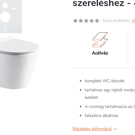
szereléshez -
Nincs értékelés
U
Acélváz
komplett WC-készlet
tartalmaz egy rejtett mod
betétet
A csomag tartalmazza az ö
falazásra alkalmas
Részletes információ