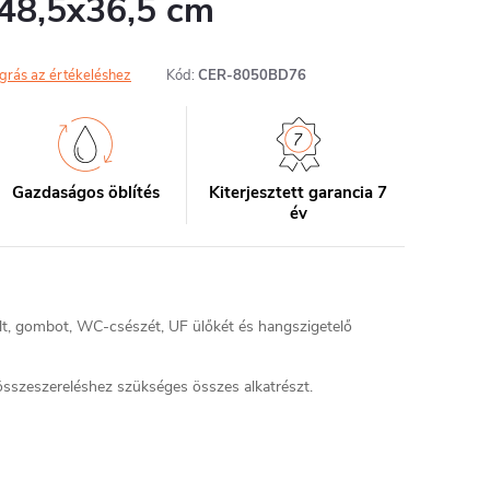
 48,5x36,5 cm
grás az értékeléshez
Kód:
CER-8050BD76
Gazdaságos öblítés
Kiterjesztett garancia 7
év
ult, gombot, WC-csészét, UF ülőkét és hangszigetelő
sszeszereléshez szükséges összes alkatrészt.