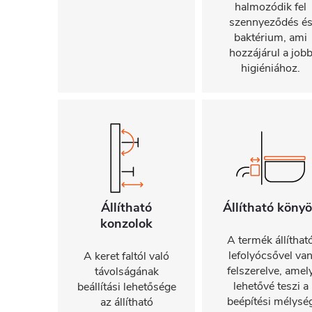
halmozódik fel
szennyeződés é
baktérium, ami
hozzájárul a job
higiéniához.
Állítható
Állítható köny
konzolok
A termék állíthat
lefolyócsővel va
A keret faltól való
felszerelve, amel
távolságának
lehetővé teszi a
beállítási lehetősége
beépítési mélysé
az állítható