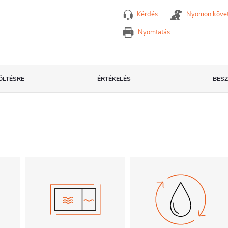
Kérdés
Nyomon köve
Nyomtatás
ÖLTÉSRE
ÉRTÉKELÉS
BES