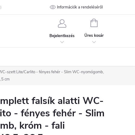
talános Szerződési Feltételek
Információk a rendeléséről
Adatvédelmi feltételek
Kapcsolat
KOSÁR
Üres kosár
Bejelentkezés
 WC-szett Lite/Carlito - fényes fehér - Slim WC-nyomógomb,
6,5 cm
lett falsík alatti WC-
lito - fényes fehér - Slim
, króm - fali