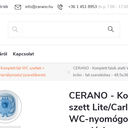
info@cerano.hu
+36 1 451 8953
rtékelése
Egyedi árazás
Áru visszaküldése és reklamáció
Ál
áról
Kapcsolat
Komplett fali WC szettek +
CERANO - Komplett falsík alatti
tartálymodul (szerelőkeret)
króm - fali szereléshez - 48,5x3
CERANO - Komp
szett Lite/Car
WC-nyomógomb