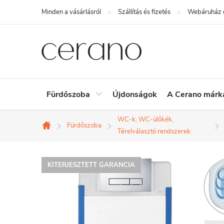
Ugrás
Minden a vásárlásról
Szállítás és fizetés
Webáruház é
a
fő
tartalomhoz
Fürdőszoba
Újdonságok
A Cerano márk
WC-k, WC-ülőkék,
Fürdőszoba
Kezdőlap
Térelválasztó rendszerek
KITERJESZTETT GARANCIA