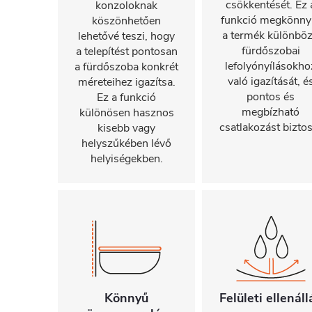
csökkentését. Ez 
konzoloknak
funkció megkönnyí
köszönhetően
a termék különbö
lehetővé teszi, hogy
fürdőszobai
a telepítést pontosan
lefolyónyílásokho
a fürdőszoba konkrét
való igazítását, é
méreteihez igazítsa.
pontos és
Ez a funkció
megbízható
különösen hasznos
csatlakozást biztos
kisebb vagy
helyszűkében lévő
helyiségekben.
Könnyű
Felületi ellenáll