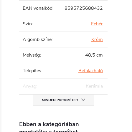
EAN vonalkód
:
8595725688432
Szín
:
Fehér
A gomb színe
:
Króm
Mélység
:
48,5 cm
Telepítés
:
Befalazható
Anyag
:
Kerámia
MINDEN PARAMÉTER
Ebben a kategóriában
megtalálja a terméket