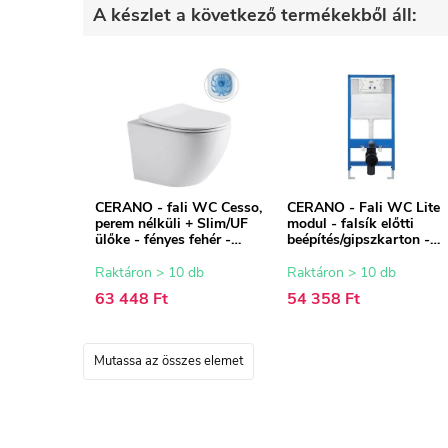
A készlet a következő termékekből áll:
CERANO - fali WC Cesso,
CERANO - Fali WC Lite
perem nélküli + Slim/UF
modul - falsík előtti
ülőke - fényes fehér -
beépítés/gipszkarton -
49x36 cm
52,5x100 cm
Raktáron > 10 db
Raktáron > 10 db
63 448 Ft
54 358 Ft
Mutassa az összes elemet