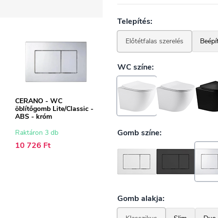
CERANO - WC
öblítőgomb Lite/Classic -
ABS - króm
Raktáron 3 db
10 726 Ft