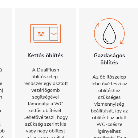
Kettős öblítés
Gazdaságos
öblítés
ű
A DualFlush
öblítőszelep-
Az öblítőszelep
e
rendszer egy osztott
lehetővé teszi az
).
vezérlőgomb
öblítéshez
n
segítségével
szükséges
támogatja a WC
vízmennyiség
i
kettős öblítését.
beállítását, így az
Lehetővé teszi, hogy
öblítést az adott
t
szükség szerint kis
WC-csésze
bb
vagy nagy öblítést
igényeihez
 A
válasszon, ezáltal