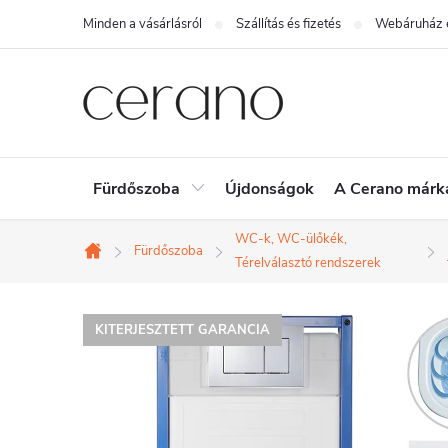
Ugrás
Minden a vásárlásról
Szállítás és fizetés
Webáruház é
a
fő
tartalomhoz
Fürdőszoba
Újdonságok
A Cerano márk
WC-k, WC-ülőkék,
Fürdőszoba
Kezdőlap
Térelválasztó rendszerek
KITERJESZTETT GARANCIA