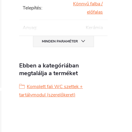
Könnyű falba /
Telepítés
:
előfalas
Anyag
:
Kerámia
MINDEN PARAMÉTER
Ebben a kategóriában
megtalálja a terméket
Komplett fali WC szettek +
tartálymodul (szerelőkeret)