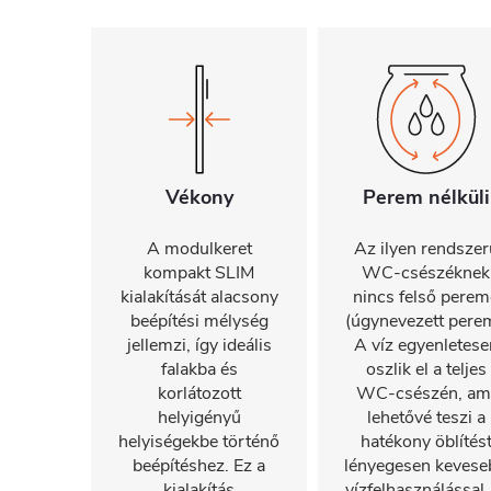
Vékony
Perem nélküli
A modulkeret
Az ilyen rendszer
kompakt SLIM
WC-csészéknek
kialakítását alacsony
nincs felső perem
beépítési mélység
(úgynevezett perem
jellemzi, így ideális
A víz egyenletese
falakba és
oszlik el a teljes
korlátozott
WC-csészén, am
helyigényű
lehetővé teszi a
helyiségekbe történő
hatékony öblítés
beépítéshez. Ez a
lényegesen kevese
kialakítás
vízfelhasználással.