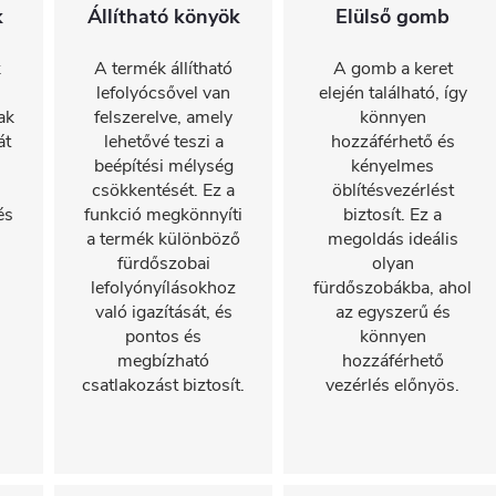
k
Állítható könyök
Elülső gomb
k
A termék állítható
A gomb a keret
lefolyócsővel van
elején található, így
ak
felszerelve, amely
könnyen
át
lehetővé teszi a
hozzáférhető és
beépítési mélység
kényelmes
csökkentését. Ez a
öblítésvezérlést
és
funkció megkönnyíti
biztosít. Ez a
a termék különböző
megoldás ideális
fürdőszobai
olyan
lefolyónyílásokhoz
fürdőszobákba, ahol
való igazítását, és
az egyszerű és
pontos és
könnyen
megbízható
hozzáférhető
csatlakozást biztosít.
vezérlés előnyös.