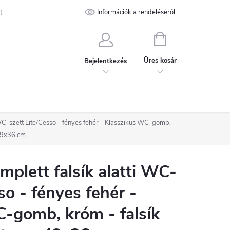
talános Szerződési Feltételek
Információk a rendeléséről
Adatvédelmi feltételek
Kapcsolat
KOSÁR
Üres kosár
Bejelentkezés
WC-szett Lite/Cesso - fényes fehér - Klasszikus WC-gomb,
 49x36 cm
lett falsík alatti WC-
so - fényes fehér -
-gomb, króm - falsík