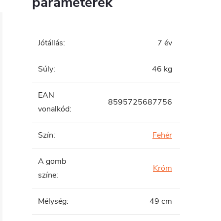
paraméterek
Jótállás
:
7 év
Súly
:
46 kg
EAN
8595725687756
vonalkód
:
Szín
:
Fehér
A gomb
Króm
színe
:
Mélység
:
49 cm