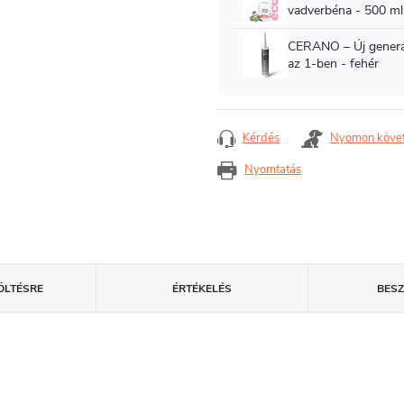
Kérdés
Nyomon köve
Nyomtatás
ÖLTÉSRE
ÉRTÉKELÉS
BES