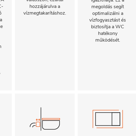
igazíthatja. Ez a
C-
hozzájárulva a
megoldás segít
ó
vízmegtakarításhoz.
optimalizálni a
a
vízfogyasztást és
ze
biztosítja a WC
hatékony
működését.
m
s
b