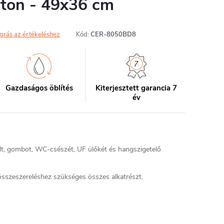
arton - 49x36 cm
grás az értékeléshez
Kód:
CER-8050BD8
Gazdaságos öblítés
Kiterjesztett garancia 7
év
ult, gombot, WC-csészét, UF ülőkét és hangszigetelő
sszeszereléshez szükséges összes alkatrészt.