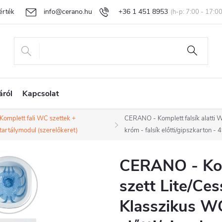
info@cerano.hu
+36 1 451 8953
rtékelése
Egyedi árazás
Áru visszaküldése és reklamáció
Ál
áról
Kapcsolat
Komplett fali WC szettek +
CERANO - Komplett falsík alatti 
tartálymodul (szerelőkeret)
króm - falsík előtti/gipszkarton -
CERANO - Komp
szett Lite/Ces
Klasszikus WC