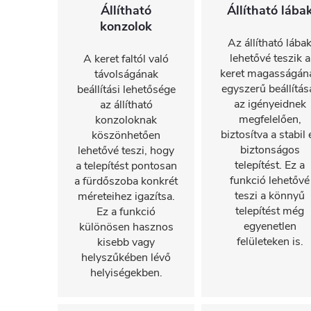
Állítható
Állítható lába
konzolok
Az állítható lába
lehetővé teszik a
A keret faltól való
keret magasságán
távolságának
egyszerű beállítás
beállítási lehetősége
az igényeidnek
az állítható
megfelelően,
konzoloknak
biztosítva a stabil 
köszönhetően
biztonságos
lehetővé teszi, hogy
telepítést. Ez a
a telepítést pontosan
funkció lehetővé
a fürdőszoba konkrét
teszi a könnyű
méreteihez igazítsa.
telepítést még
Ez a funkció
egyenetlen
különösen hasznos
felületeken is.
kisebb vagy
helyszűkében lévő
helyiségekben.