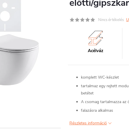
előtti/gipszk
Nincs értékelés
U
Acélváz
komplett WC-készlet
tartalmaz egy rejtett mod
betétet
A csomag tartalmazza az ö
falazásra alkalmas
Részletes információ