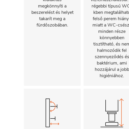
megkönnyíti a
régebbi típusú W
beszerelést és helyet
kben megtalálhat
takarít meg a
felső perem hiány
fürdőszobában.
miatt a WC-csés
minden része
könnyebben
tisztítható, és ne
halmozódik fel
szennyeződés é
baktérium, ami
hozzájárul a job
higiéniához.