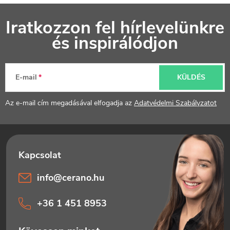
L
Iratkozzon fel hírlevelünkre
á
és inspirálódjon
b
l
E-mail
KÜLDÉS
é
Az e-mail cím megadásával elfogadja az
Adatvédelmi Szabályzatot
c
info
@
cerano.hu
+36 1 451 8953