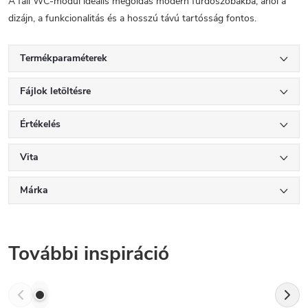
A fali WC-modul ideális megoldás modern fürdőszobákba, ahol a
dizájn, a funkcionalitás és a hosszú távú tartósság fontos.
Termékparaméterek
Fájlok letöltésre
Értékelés
Vita
Márka
További inspiráció