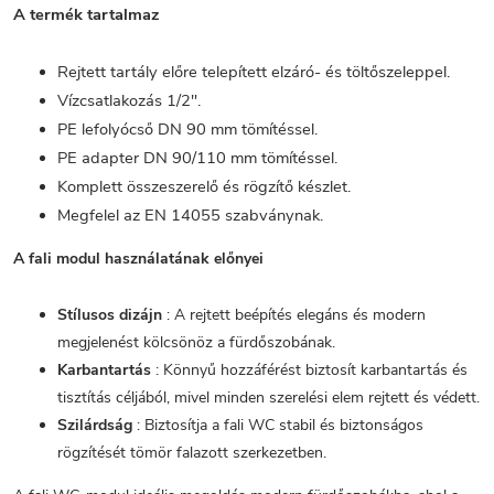
A termék tartalmaz
Rejtett tartály előre telepített elzáró- és töltőszeleppel.
Vízcsatlakozás 1/2".
PE lefolyócső DN 90 mm tömítéssel.
PE adapter DN 90/110 mm tömítéssel.
Komplett összeszerelő és rögzítő készlet.
Megfelel az EN 14055 szabványnak.
A fali modul használatának előnyei
Stílusos dizájn
: A rejtett beépítés elegáns és modern
megjelenést kölcsönöz a fürdőszobának.
Karbantartás
: Könnyű hozzáférést biztosít karbantartás és
tisztítás céljából, mivel minden szerelési elem rejtett és védett.
Szilárdság
: Biztosítja a fali WC stabil és biztonságos
rögzítését tömör falazott szerkezetben.