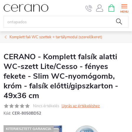
Ugrás
KOSÁR
a
fő
tartalomhoz
Komplett fali WC szettek + tartálymodul (szerelőkeret)
CERANO - Komplett falsík alatti
WC-szett Lite/Cesso - fényes
fekete - Slim WC-nyomógomb,
króm - falsík előtti/gipszkarton -
49x36 cm
Nincs értékelés
Ugrás az értékeléshez
Kód:
CER-8050BD52
KITERJESZTETT GARANCIA