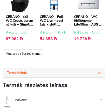
CERANO - fali
CERANO - Fali
CERANO - WC
WC Cesso, perem
WC Lite modul -
öblítőgomb
nélküli + Slim/UF
falsík előtti
Lite/Slim - ABS -
ülőke - fényes
beépítés/gipszkart
króm
fekete - 49x36 cm
on - 52,5x100 cm
Raktáron 8 db
Raktáron > 10 db
Raktáron > 10 db
87 082 Ft
54 358 Ft
10 726 Ft
Mutassa az összes elemet
Termékleírás
Termék részletes leírása
Vékony