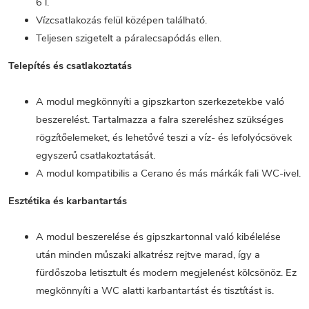
6 l.
Vízcsatlakozás felül középen található.
Teljesen szigetelt a páralecsapódás ellen.
Telepítés és csatlakoztatás
A modul megkönnyíti a gipszkarton szerkezetekbe való
beszerelést. Tartalmazza a falra szereléshez szükséges
rögzítőelemeket, és lehetővé teszi a víz- és lefolyócsövek
egyszerű csatlakoztatását.
A modul kompatibilis a Cerano és más márkák fali WC-ivel.
Esztétika és karbantartás
A modul beszerelése és gipszkartonnal való kibélelése
után minden műszaki alkatrész rejtve marad, így a
fürdőszoba letisztult és modern megjelenést kölcsönöz. Ez
megkönnyíti a WC alatti karbantartást és tisztítást is.