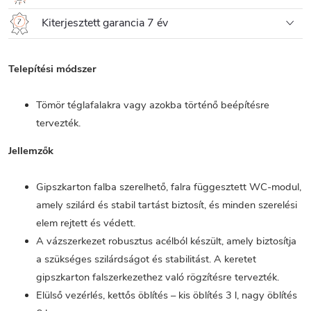
Kiterjesztett garancia 7 év
Telepítési módszer
Tömör téglafalakra vagy azokba történő beépítésre
tervezték.
Jellemzők
Gipszkarton falba szerelhető, falra függesztett WC-modul,
amely szilárd és stabil tartást biztosít, és minden szerelési
elem rejtett és védett.
A vázszerkezet robusztus acélból készült, amely biztosítja
a szükséges szilárdságot és stabilitást. A keretet
gipszkarton falszerkezethez való rögzítésre tervezték.
Elülső vezérlés, kettős öblítés – kis öblítés 3 l, nagy öblítés