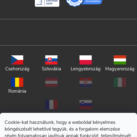
Csehország
Szlovákia
Lengyelország
Magyarország
Románia
Cookie-kat használunk, hogy a weboldal kényelmes
böngészését lehetővé tegyük, és a forgalom elemzése
révén folyamatosan javítsuk annak funkcióit, teljesítményét
Adatkezelési tájékoztató