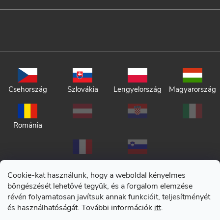
Csehország
Szlovákia
Lengyelország
Magyarország
Románia
Cookie-kat használunk, hogy a weboldal kényelmes
böngészését lehetővé tegyük, és a forgalom elemzése
révén folyamatosan javítsuk annak funkcióit, teljesítményét
Adatkezelési tájékoztató
és használhatóságát. További információk
itt
.
Általános szerződési feltételek