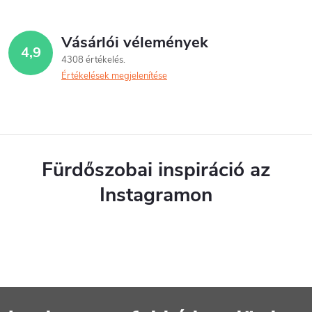
Vásárlói vélemények
4,9
4308 értékelés
Értékelések megjelenítése
Fürdőszobai inspiráció az
Instagramon
L