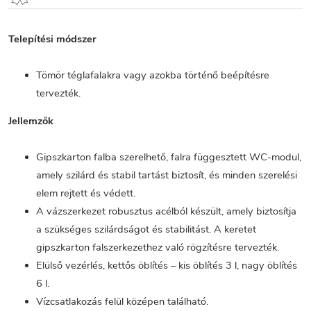
Telepítési módszer
Tömör téglafalakra vagy azokba történő beépítésre
tervezték.
Jellemzők
Gipszkarton falba szerelhető, falra függesztett WC-modul,
amely szilárd és stabil tartást biztosít, és minden szerelési
elem rejtett és védett.
A vázszerkezet robusztus acélból készült, amely biztosítja
a szükséges szilárdságot és stabilitást. A keretet
gipszkarton falszerkezethez való rögzítésre tervezték.
Elülső vezérlés, kettős öblítés – kis öblítés 3 l, nagy öblítés
6 l.
Vízcsatlakozás felül középen található.