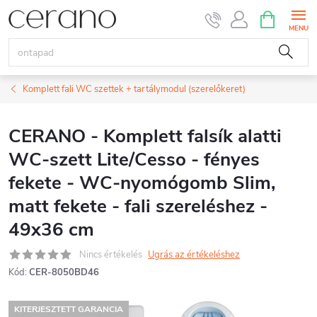
Ugrás
KOSÁR
a
fő
tartalomhoz
Komplett fali WC szettek + tartálymodul (szerelőkeret)
CERANO - Komplett falsík alatti
WC-szett Lite/Cesso - fényes
fekete - WC-nyomógomb Slim,
matt fekete - fali szereléshez -
49x36 cm
Nincs értékelés
Ugrás az értékeléshez
Kód:
CER-8050BD46
KITERJESZTETT GARANCIA