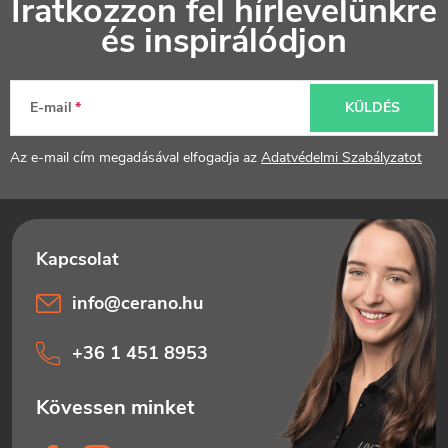
Iratkozzon fel hírlevelünkre
á
és inspirálódjon
b
l
E-mail
KÜLDÉS
é
Az e-mail cím megadásával elfogadja az
Adatvédelmi Szabályzatot
c
info
@
cerano.hu
+36 1 451 8953