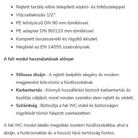
Rejtett tartály előre telepített elzáró- és töltőszeleppel.
Vízcsatlakozás 1/2".
PE lefolyócső DN 90 mm tömítéssel.
PE adapter DN 90/110 mm tömítéssel.
Komplett összeszerelő és rögzítő készlet.
Megfelel az EN 14055 szabványnak.
A fali modul használatának előnyei
Stílusos dizájn
: A rejtett beépítés elegáns és modern
megjelenést kölcsönöz a fürdőszobának.
Karbantartás
: Könnyű hozzáférést biztosít karbantartás és
tisztítás céljából, mivel minden szerelési elem rejtett és védett.
Szilárdság
: Biztosítja a fali WC stabil és biztonságos
rögzítését tömör falazott szerkezetben.
A fali WC-modul ideális megoldás modern fürdőszobákba, ahol a
dizájn, a funkcionalitás és a hosszú távú tartósság fontos.