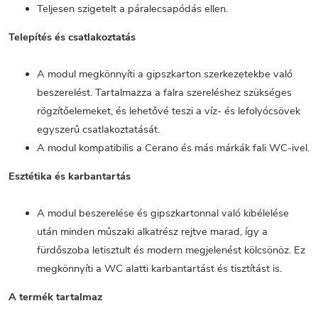
Teljesen szigetelt a páralecsapódás ellen.
Telepítés és csatlakoztatás
A modul megkönnyíti a gipszkarton szerkezetekbe való
beszerelést. Tartalmazza a falra szereléshez szükséges
rögzítőelemeket, és lehetővé teszi a víz- és lefolyócsövek
egyszerű csatlakoztatását.
A modul kompatibilis a Cerano és más márkák fali WC-ivel.
Esztétika és karbantartás
A modul beszerelése és gipszkartonnal való kibélelése
után minden műszaki alkatrész rejtve marad, így a
fürdőszoba letisztult és modern megjelenést kölcsönöz. Ez
megkönnyíti a WC alatti karbantartást és tisztítást is.
A termék tartalmaz