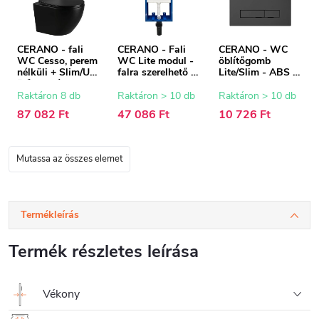
CERANO - fali
CERANO - Fali
CERANO - WC
WC Cesso, perem
WC Lite modul -
öblítőgomb
nélküli + Slim/UF
falra szerelhető -
Lite/Slim - ABS -
ülőke - fényes
47x76,7 cm
fekete
fekete - 49x36 cm
Raktáron 8 db
Raktáron > 10 db
Raktáron > 10 db
87 082 Ft
47 086 Ft
10 726 Ft
Mutassa az összes elemet
Termékleírás
Termék részletes leírása
Vékony