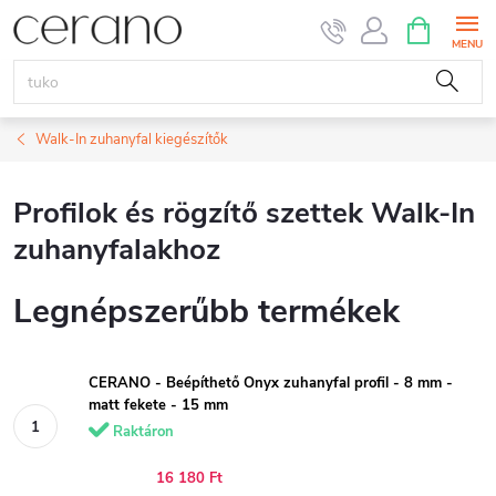
Ugrás
KOSÁR
a
fő
tartalomhoz
Walk-In zuhanyfal kiegészítők
Profilok és rögzítő szettek Walk-In
zuhanyfalakhoz
Legnépszerűbb termékek
CERANO - Beépíthető Onyx zuhanyfal profil - 8 mm -
matt fekete - 15 mm
Raktáron
16 180 Ft