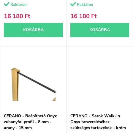
n
Raktáron
Raktáron
i
d
16 180 Ft
16 180 Ft
s
e
KOSÁRBA
KOSÁRBA
t
z
á
é
j
s
a
e
CERANO - Beépíthető Onyx
CERANO - Sarok Walk-in
zuhanyfal profil - 8 mm -
Onyx beszereléséhez
arany - 15 mm
szükséges tartozékok - króm