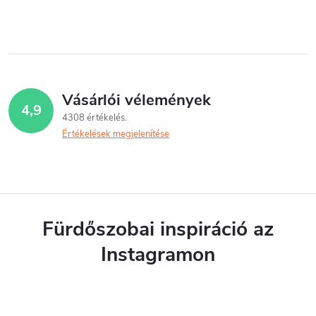
L
i
s
t
Vásárlói vélemények
4,9
a
4308 értékelés
Értékelések megjelenítése
i
r
á
n
Fürdőszobai inspiráció az
y
Instagramon
í
t