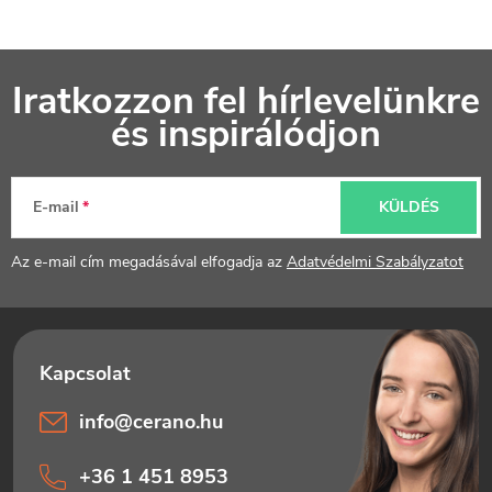
á
s
L
e
Iratkozzon fel hírlevelünkre
á
l
és inspirálódjon
b
e
l
m
E-mail
KÜLDÉS
é
e
Az e-mail cím megadásával elfogadja az
Adatvédelmi Szabályzatot
i
c
info
@
cerano.hu
+36 1 451 8953