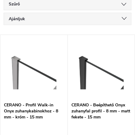
Szűrő
T
Ajánljuk
e
Legolcsóbb elöl
T
r
Legdrágább
e
m
Legnépszerűbb termékek
r
é
ABC szerint
m
k
é
e
k
k
CERANO - Profil Walk-in
CERANO - Beépíthető Onyx
e
r
Onyx zuhanykabinokhoz - 8
zuhanyfal profil - 8 mm - matt
mm - króm - 15 mm
fekete - 15 mm
k
e
l