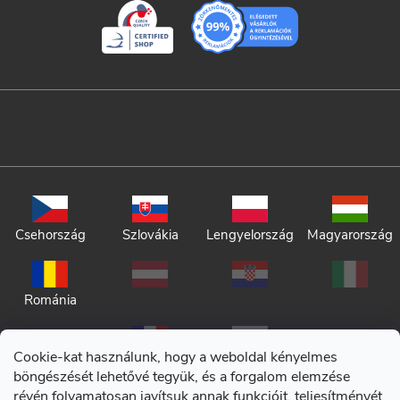
Csehország
Szlovákia
Lengyelország
Magyarország
Románia
Cookie-kat használunk, hogy a weboldal kényelmes
böngészését lehetővé tegyük, és a forgalom elemzése
révén folyamatosan javítsuk annak funkcióit, teljesítményét