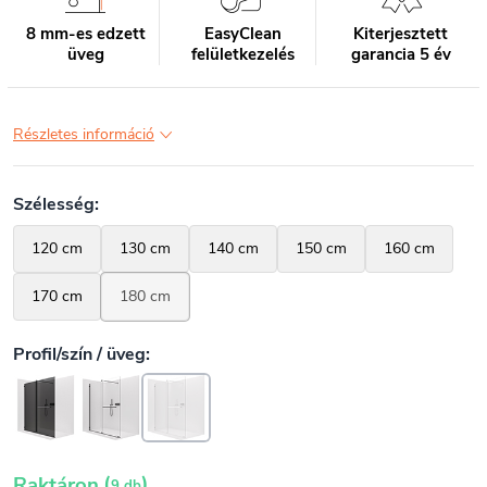
8 mm-es edzett
EasyClean
Kiterjesztett
üveg
felületkezelés
garancia 5 év
Részletes információ
(
)
Raktáron
9 db