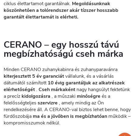
ciklus élettartamot garantálnak.
Megoldásunknak
köszönhetően a tolórendszer akár tízszer hosszabb
garantált élettartamát is elérheti.
CERANO – egy hosszú távú
megbízhatóságú cseh márka
Minden CERANO zuhanykabinra és zuhanyparavánra
kiterjesztett 5 év garanciát
vállalunk, és a vásárlás
dátumától számított
10 évig garantáljuk az alkatrészek
elérhetőségét
.
Cseh márkaként
nagy hangsúlyt fektetünk
a precíz
kidolgozásra
, a műszaki
minőségre
és a
felelősségteljes
szervizre
, amely mindig az Ön
rendelkezésére áll. A CERANO-val biztos lehet benne, hogy
fürdőszobája
ma és a jövőben is megbízhatóan
működik –
kompromisszumok nélkül.