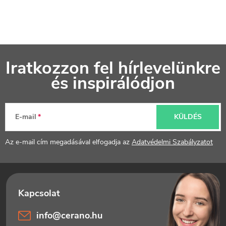
L
Iratkozzon fel hírlevelünkre
á
és inspirálódjon
b
l
E-mail
KÜLDÉS
é
Az e-mail cím megadásával elfogadja az
Adatvédelmi Szabályzatot
c
info
@
cerano.hu