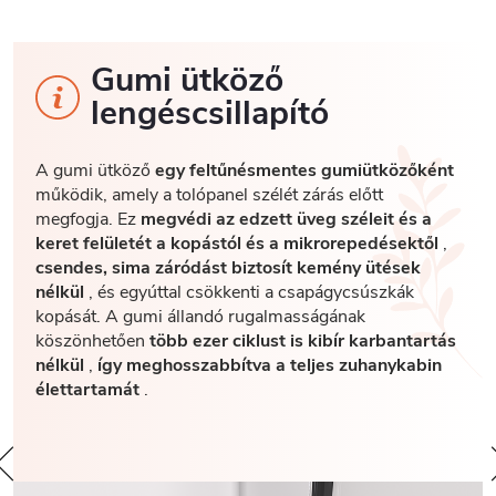
Gumi ütköző
lengéscsillapító
A gumi ütköző
egy feltűnésmentes gumiütközőként
működik, amely a tolópanel szélét zárás előtt
megfogja. Ez
megvédi az edzett üveg széleit és a
keret felületét a kopástól és a mikrorepedésektől
,
csendes, sima záródást biztosít kemény ütések
nélkül
, és egyúttal csökkenti a csapágycsúszkák
kopását. A gumi állandó rugalmasságának
köszönhetően
több ezer ciklust is kibír karbantartás
nélkül
,
így meghosszabbítva a teljes zuhanykabin
élettartamát
.