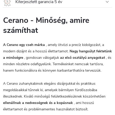
Kiterjesztett garancia 5 év
Cerano - Minőség, amire
számíthat
A Cerano egy cseh márka
, amely ötvözi a precíz kidolgozást, a
modern dizájnt és a hosszú élettartamot.
Nagy hangsúlyt fektetünk
a minőségre
, gondosan válogatjuk
az első osztályú anyagokat
, és
minden részletre odafigyelünk. Termékeinket nemcsak tartósra,
hanem funkcionálisra és könnyen karbantarthatóra tervezzük.
A Cerano zuhanykabinok elegáns dizájnjukkal és praktikus
megoldásaikkal tűnnek ki, amelyek bármilyen fürdőszobába
illeszkednek. Kiváló minőségű felületkezelésüknek köszönhetően
ellenállnak a nedvességnek és a kopásnak
, ami hosszú
élettartamot és problémamentes használatot biztosít.