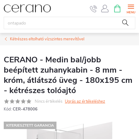
Ugrás
KOSÁR
a
fő
tartalomhoz
Kétrészes eltolható vízszintes merevítővel
CERANO - Medin bal/jobb
beépített zuhanykabin - 8 mm -
króm, átlátszó üveg - 180x195 cm
- kétrészes tolóajtó
Nincs értékelés
Ugrás az értékeléshez
Kód:
CER-478006
KITERJESZTETT GARANCIA