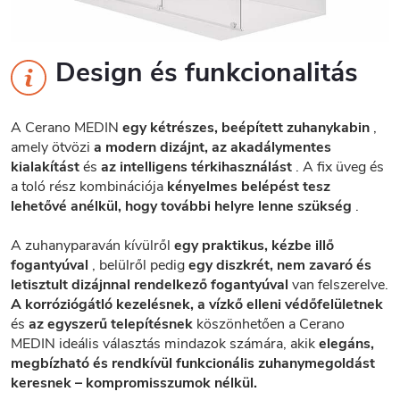
Design és funkcionalitás
A Cerano MEDIN
egy kétrészes, beépített zuhanykabin
,
amely ötvözi
a modern dizájnt, az akadálymentes
kialakítást
és
az intelligens térkihasználást
. A fix üveg és
a toló rész kombinációja
kényelmes belépést tesz
lehetővé anélkül, hogy további helyre lenne szükség
.
A zuhanyparaván kívülről
egy praktikus, kézbe illő
fogantyúval
, belülről pedig
egy diszkrét, nem zavaró és
letisztult dizájnnal rendelkező fogantyúval
van felszerelve.
A korróziógátló kezelésnek, a vízkő elleni védőfelületnek
és
az egyszerű telepítésnek
köszönhetően a Cerano
MEDIN ideális választás mindazok számára, akik
elegáns,
megbízható és rendkívül funkcionális zuhanymegoldást
keresnek – kompromisszumok nélkül.