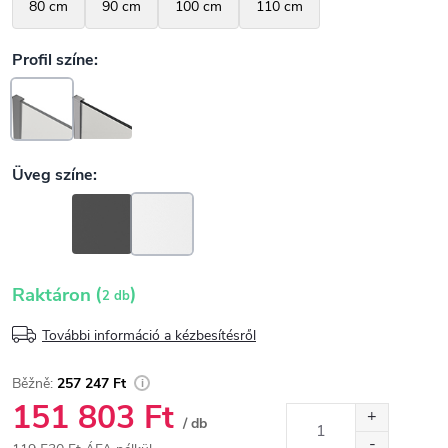
(
)
Raktáron
2 db
További információ a kézbesítésről
257 247 Ft
151 803 Ft
/ db