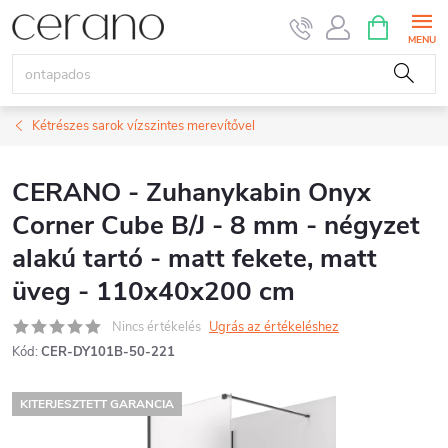
Ugrás
KOSÁR
a
fő
tartalomhoz
Kétrészes sarok vízszintes merevítővel
CERANO - Zuhanykabin Onyx
Corner Cube B/J - 8 mm - négyzet
alakú tartó - matt fekete, matt
üveg - 110x40x200 cm
Nincs értékelés
Ugrás az értékeléshez
Kód:
CER-DY101B-50-221
KITERJESZTETT GARANCIA