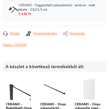
Kérdés
Nyomon követés
Megosztás
Márka:
CERANO
A készlet a következő termékekből áll:
CERANO -
CERANO - Onyx
CERANO - Onyx
Beépíthető Onyx
zuhanytartó -
zuhanyfal üveg -