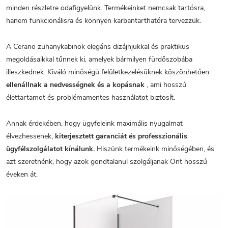
minden részletre odafigyelünk. Termékeinket nemcsak tartósra,
hanem funkcionálisra és könnyen karbantarthatóra tervezzük.
A Cerano zuhanykabinok elegáns dizájnjukkal és praktikus
megoldásaikkal tűnnek ki, amelyek bármilyen fürdőszobába
illeszkednek. Kiváló minőségű felületkezelésüknek köszönhetően
ellenállnak a nedvességnek és a kopásnak
, ami hosszú
élettartamot és problémamentes használatot biztosít.
Annak érdekében, hogy ügyfeleink maximális nyugalmat
élvezhessenek,
kiterjesztett garanciát és professzionális
ügyfélszolgálatot kínálunk.
Hiszünk termékeink minőségében, és
azt szeretnénk, hogy azok gondtalanul szolgáljanak Önt hosszú
éveken át.