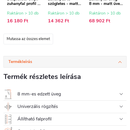
zuhanyfal profil -
szögletes - matt
8 mm - matt üveg
8 mm - matt
fekete - 150 cm
- 110x200 cm
fekete - 15 mm
Raktáron > 10 db
Raktáron > 10 db
Raktáron > 10 db
16 180 Ft
14 362 Ft
68 902 Ft
Mutassa az összes elemet
Termékleírás
Termék részletes leírása
8 mm-es edzett üveg
Univerzális rögzítés
Állítható falprofil