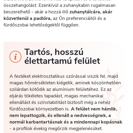
összehangolást. Ezenkívül a zuhanykabin rugalmasan
beszerelhető - akár a hozzá illő
zuhanytálcára, akár
közvetlenül a padlóra,
az Ön preferenciáitól és a
fürdőszobai lehetőségektől függően.
Tartós, hosszú
élettartamú felület
A festéket elektrosztatikus szórással viszik fel, majd
magas hőmérsékleten kiégetik, aminek köszönhetően
szilárdan kötődik az alumínium felületéhez. Ez az
eljárás tökéletes tapadást, magas mechanikai
ellenállást és színstabilitást biztosít még a nehéz
fürdőszobai környezetben is.
A felület nem hámlik,
nem lepattogzik, és ellenáll a nedvességnek, a
normál karbantartásnak és a mindennapi kopásnak
- a profilok évekig megőrzik megjelenésüket.