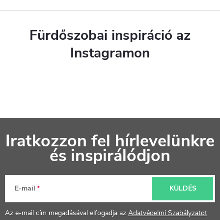
Fürdőszobai inspiráció az
Instagramon
L
Iratkozzon fel hírlevelünkre
á
és inspirálódjon
b
l
E-mail
KÜLDÉS
é
Az e-mail cím megadásával elfogadja az
Adatvédelmi Szabályzatot