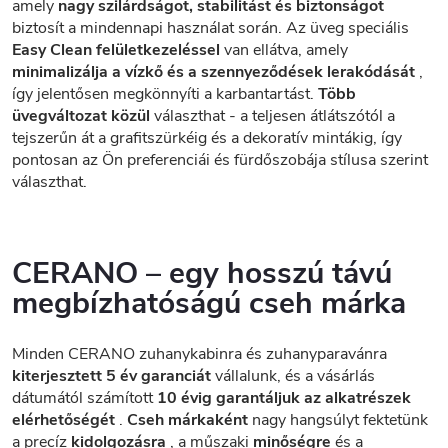
amely
nagy szilárdságot, stabilitást és biztonságot
biztosít a mindennapi használat során. Az üveg speciális
Easy Clean felületkezeléssel
van ellátva, amely
minimalizálja a vízkő és a szennyeződések lerakódását
,
így jelentősen megkönnyíti a karbantartást.
Több
üvegváltozat közül
választhat - a teljesen átlátszótól a
tejszerűn át a grafitszürkéig és a dekoratív mintákig, így
pontosan az Ön preferenciái és fürdőszobája stílusa szerint
választhat.
CERANO – egy hosszú távú
megbízhatóságú cseh márka
Minden CERANO zuhanykabinra és zuhanyparavánra
kiterjesztett 5 év garanciát
vállalunk, és a vásárlás
dátumától számított
10 évig garantáljuk az alkatrészek
elérhetőségét
.
Cseh márkaként
nagy hangsúlyt fektetünk
a precíz
kidolgozásra
, a műszaki
minőségre
és a