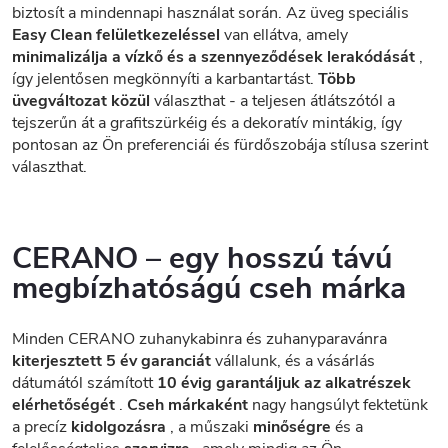
biztosít a mindennapi használat során. Az üveg speciális
Easy Clean felületkezeléssel
van ellátva, amely
minimalizálja a vízkő és a szennyeződések lerakódását
,
így jelentősen megkönnyíti a karbantartást.
Több
üvegváltozat közül
választhat - a teljesen átlátszótól a
tejszerűn át a grafitszürkéig és a dekoratív mintákig, így
pontosan az Ön preferenciái és fürdőszobája stílusa szerint
választhat.
CERANO – egy hosszú távú
megbízhatóságú cseh márka
Minden CERANO zuhanykabinra és zuhanyparavánra
kiterjesztett 5 év garanciát
vállalunk, és a vásárlás
dátumától számított
10 évig garantáljuk az alkatrészek
elérhetőségét
.
Cseh márkaként
nagy hangsúlyt fektetünk
a precíz
kidolgozásra
, a műszaki
minőségre
és a