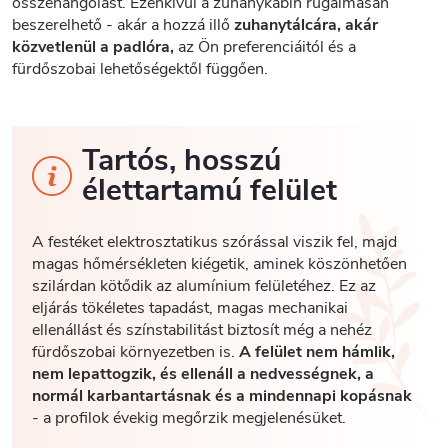
összehangolást. Ezenkívül a zuhanykabin rugalmasan
beszerelhető - akár a hozzá illő
zuhanytálcára, akár
közvetlenül a padlóra,
az Ön preferenciáitól és a
fürdőszobai lehetőségektől függően.
Tartós, hosszú
élettartamú felület
A festéket elektrosztatikus szórással viszik fel, majd
magas hőmérsékleten kiégetik, aminek köszönhetően
szilárdan kötődik az alumínium felületéhez. Ez az
eljárás tökéletes tapadást, magas mechanikai
ellenállást és színstabilitást biztosít még a nehéz
fürdőszobai környezetben is.
A felület nem hámlik,
nem lepattogzik, és ellenáll a nedvességnek, a
normál karbantartásnak és a mindennapi kopásnak
- a profilok évekig megőrzik megjelenésüket.