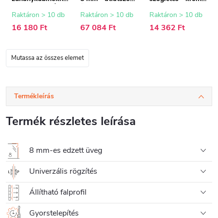
z - 8 mm - króm -
üveg - 120x200
150 cm
15 mm
cm
Raktáron > 10 db
Raktáron > 10 db
Raktáron > 10 db
16 180 Ft
67 084 Ft
14 362 Ft
Mutassa az összes elemet
Termékleírás
Termék részletes leírása
8 mm-es edzett üveg
Univerzális rögzítés
Állítható falprofil
Gyorstelepítés