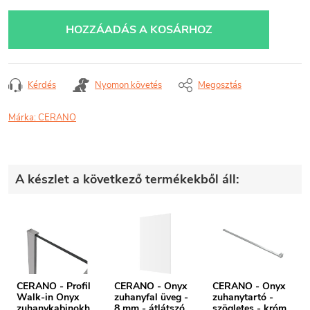
Egységár:
HOZZÁADÁS A KOSÁRHOZ
Kérdés
Nyomon követés
Megosztás
Márka:
CERANO
A készlet a következő termékekből áll:
CERANO - Profil
CERANO - Onyx
CERANO - Onyx
Walk-in Onyx
zuhanyfal üveg -
zuhanytartó -
zuhanykabinokho
8 mm - átlátszó
szögletes - króm -