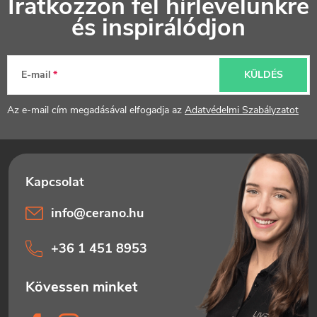
Iratkozzon fel hírlevelünkre
á
és inspirálódjon
b
l
E-mail
KÜLDÉS
é
Az e-mail cím megadásával elfogadja az
Adatvédelmi Szabályzatot
c
info
@
cerano.hu
+36 1 451 8953