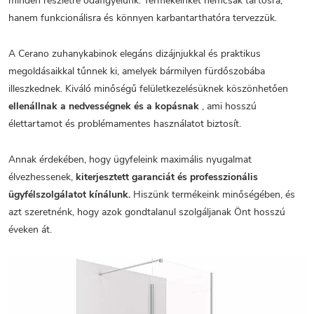
minden részletre odafigyelünk. Termékeinket nemcsak tartósra,
hanem funkcionálisra és könnyen karbantarthatóra tervezzük.
A Cerano zuhanykabinok elegáns dizájnjukkal és praktikus
megoldásaikkal tűnnek ki, amelyek bármilyen fürdőszobába
illeszkednek. Kiváló minőségű felületkezelésüknek köszönhetően
ellenállnak a nedvességnek és a kopásnak
, ami hosszú
élettartamot és problémamentes használatot biztosít.
Annak érdekében, hogy ügyfeleink maximális nyugalmat
élvezhessenek,
kiterjesztett garanciát és professzionális
ügyfélszolgálatot kínálunk.
Hiszünk termékeink minőségében, és
azt szeretnénk, hogy azok gondtalanul szolgáljanak Önt hosszú
éveken át.