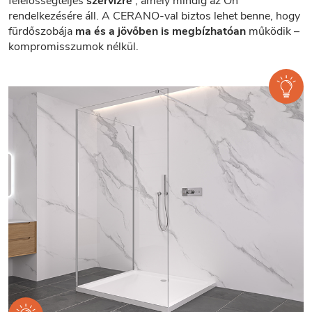
felelősségteljes
szervizre
, amely mindig az Ön
rendelkezésére áll. A CERANO-val biztos lehet benne, hogy
fürdőszobája
ma és a jövőben is megbízhatóan
működik –
kompromisszumok nélkül.