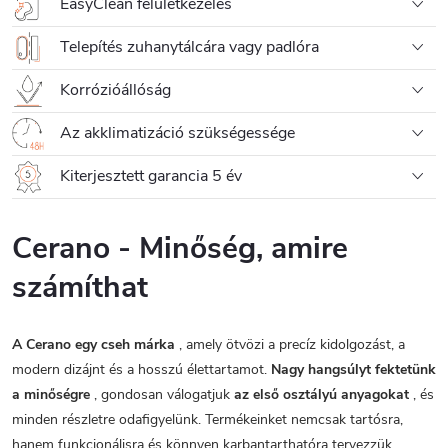
EasyClean felületkezelés
Telepítés zuhanytálcára vagy padlóra
Korrózióállóság
Az akklimatizáció szükségessége
Kiterjesztett garancia 5 év
Cerano - Minőség, amire
számíthat
A Cerano egy cseh márka
, amely ötvözi a precíz kidolgozást, a
modern dizájnt és a hosszú élettartamot.
Nagy hangsúlyt fektetünk
a minőségre
, gondosan válogatjuk
az első osztályú anyagokat
, és
minden részletre odafigyelünk. Termékeinket nemcsak tartósra,
hanem funkcionálisra és könnyen karbantarthatóra tervezzük.