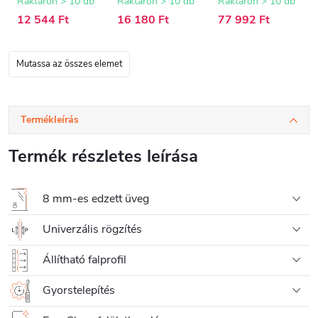
króm - 77-140 cm
15 mm
cm
Raktáron > 10 db
Raktáron > 10 db
Raktáron > 10 db
12 544 Ft
16 180 Ft
77 992 Ft
Mutassa az összes elemet
Termékleírás
Termék részletes leírása
8 mm-es edzett üveg
Univerzális rögzítés
Állítható falprofil
Gyorstelepítés