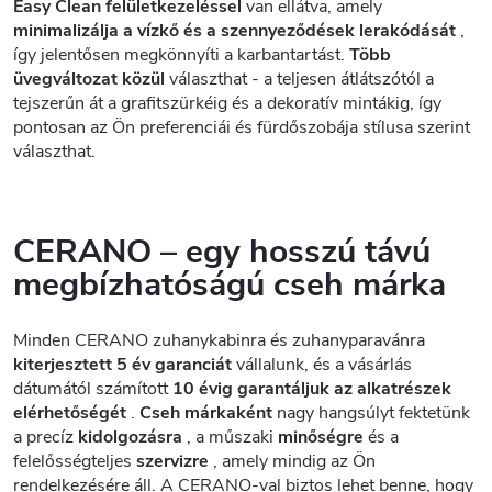
Easy Clean felületkezeléssel
van ellátva, amely
minimalizálja a vízkő és a szennyeződések lerakódását
,
így jelentősen megkönnyíti a karbantartást.
Több
üvegváltozat közül
választhat - a teljesen átlátszótól a
tejszerűn át a grafitszürkéig és a dekoratív mintákig, így
pontosan az Ön preferenciái és fürdőszobája stílusa szerint
választhat.
CERANO – egy hosszú távú
megbízhatóságú cseh márka
Minden CERANO zuhanykabinra és zuhanyparavánra
kiterjesztett 5 év garanciát
vállalunk, és a vásárlás
dátumától számított
10 évig garantáljuk az alkatrészek
elérhetőségét
.
Cseh márkaként
nagy hangsúlyt fektetünk
a precíz
kidolgozásra
, a műszaki
minőségre
és a
felelősségteljes
szervizre
, amely mindig az Ön
rendelkezésére áll. A CERANO-val biztos lehet benne, hogy