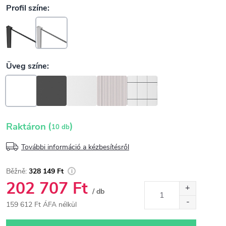
(
)
Raktáron
10 db
További információ a kézbesítésről
328 149 Ft
202 707 Ft
/ db
159 612 Ft ÁFA nélkül
Egységár: