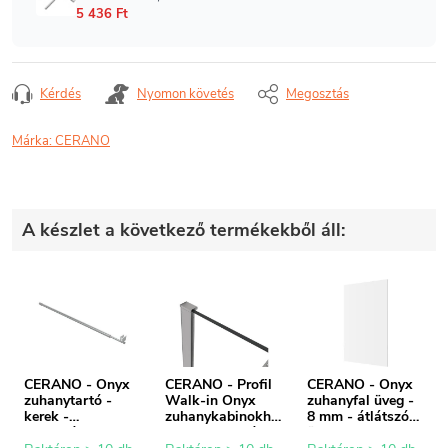
Kérdés
Nyomon követés
Megosztás
Márka:
CERANO
A készlet a következő termékekből áll:
CERANO - Onyx
CERANO - Profil
CERANO - Onyx
zuhanytartó -
Walk-in Onyx
zuhanyfal üveg -
kerek -
zuhanykabinokho
8 mm - átlátszó
teleszkópos -
z - 8 mm - króm -
üveg - 140x200