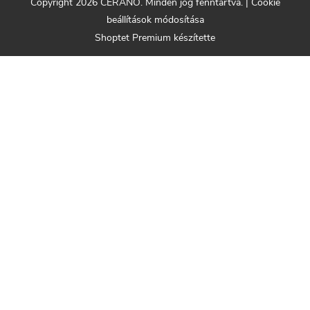
Copyright 2026
CERANO
. Minden jog fenntartva.
|
Cookie
beállítások módosítása
Shoptet Premium készítette