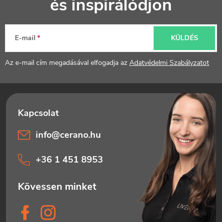
és inspirálódjon
b
l
E-mail
KÜLDÉS
é
Az e-mail cím megadásával elfogadja az
Adatvédelmi Szabályzatot
c
info
@
cerano.hu
+36 1 451 8953