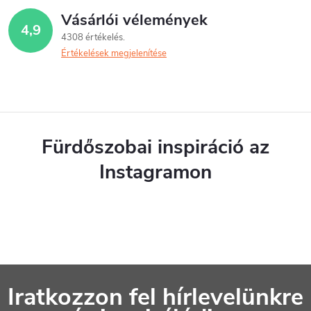
Vásárlói vélemények
4,9
4308 értékelés
Értékelések megjelenítése
Fürdőszobai inspiráció az
Instagramon
L
Iratkozzon fel hírlevelünkre
á