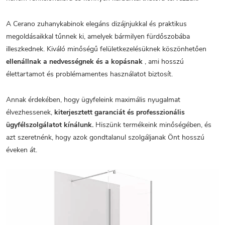
A Cerano zuhanykabinok elegáns dizájnjukkal és praktikus
megoldásaikkal tűnnek ki, amelyek bármilyen fürdőszobába
illeszkednek. Kiváló minőségű felületkezelésüknek köszönhetően
ellenállnak a nedvességnek és a kopásnak
, ami hosszú
élettartamot és problémamentes használatot biztosít.
Annak érdekében, hogy ügyfeleink maximális nyugalmat
élvezhessenek,
kiterjesztett garanciát és professzionális
ügyfélszolgálatot kínálunk.
Hiszünk termékeink minőségében, és
azt szeretnénk, hogy azok gondtalanul szolgáljanak Önt hosszú
éveken át.