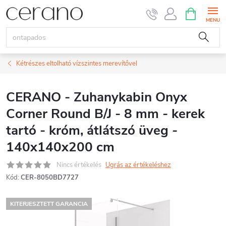
Ugrás
KOSÁR
a
fő
tartalomhoz
Kétrészes eltolható vízszintes merevítővel
CERANO - Zuhanykabin Onyx
Corner Round B/J - 8 mm - kerek
tartó - króm, átlátszó üveg -
140x140x200 cm
Nincs értékelés
Ugrás az értékeléshez
Kód:
CER-8050BD7727
KITERJESZTETT GARANCIA