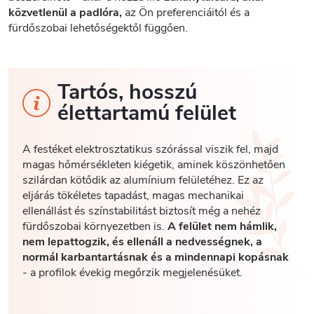
közvetlenül a padlóra,
az Ön preferenciáitól és a
fürdőszobai lehetőségektől függően.
Tartós, hosszú
élettartamú felület
A festéket elektrosztatikus szórással viszik fel, majd
magas hőmérsékleten kiégetik, aminek köszönhetően
szilárdan kötődik az alumínium felületéhez. Ez az
eljárás tökéletes tapadást, magas mechanikai
ellenállást és színstabilitást biztosít még a nehéz
fürdőszobai környezetben is.
A felület nem hámlik,
nem lepattogzik, és ellenáll a nedvességnek, a
normál karbantartásnak és a mindennapi kopásnak
- a profilok évekig megőrzik megjelenésüket.