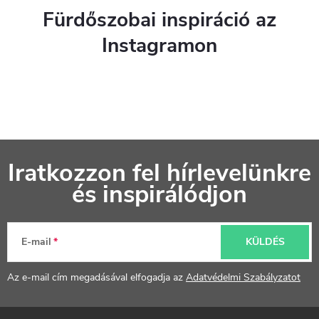
Fürdőszobai inspiráció az
Instagramon
L
Iratkozzon fel hírlevelünkre
á
és inspirálódjon
b
l
E-mail
KÜLDÉS
é
Az e-mail cím megadásával elfogadja az
Adatvédelmi Szabályzatot
c