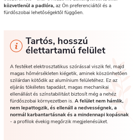
közvetlenül a padlóra,
az Ön preferenciáitól és a
fürdőszobai lehetőségektől függően.
Tartós, hosszú
élettartamú felület
A festéket elektrosztatikus szórással viszik fel, majd
magas hőmérsékleten kiégetik, aminek köszönhetően
szilárdan kötődik az alumínium felületéhez. Ez az
eljárás tökéletes tapadást, magas mechanikai
ellenállást és színstabilitást biztosít még a nehéz
fürdőszobai környezetben is.
A felület nem hámlik,
nem lepattogzik, és ellenáll a nedvességnek, a
normál karbantartásnak és a mindennapi kopásnak
- a profilok évekig megőrzik megjelenésüket.