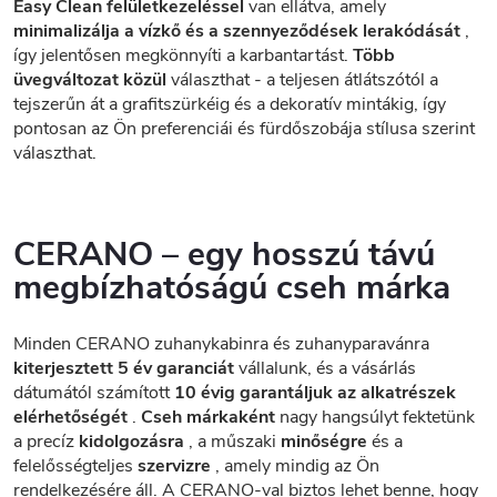
Easy Clean felületkezeléssel
van ellátva, amely
minimalizálja a vízkő és a szennyeződések lerakódását
,
így jelentősen megkönnyíti a karbantartást.
Több
üvegváltozat közül
választhat - a teljesen átlátszótól a
tejszerűn át a grafitszürkéig és a dekoratív mintákig, így
pontosan az Ön preferenciái és fürdőszobája stílusa szerint
választhat.
CERANO – egy hosszú távú
megbízhatóságú cseh márka
Minden CERANO zuhanykabinra és zuhanyparavánra
kiterjesztett 5 év garanciát
vállalunk, és a vásárlás
dátumától számított
10 évig garantáljuk az alkatrészek
elérhetőségét
.
Cseh márkaként
nagy hangsúlyt fektetünk
a precíz
kidolgozásra
, a műszaki
minőségre
és a
felelősségteljes
szervizre
, amely mindig az Ön
rendelkezésére áll. A CERANO-val biztos lehet benne, hogy