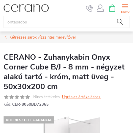
Ugrás
KOSÁR
a
fő
tartalomhoz
Kétrészes sarok vízszintes merevítővel
CERANO - Zuhanykabin Onyx
Corner Cube B/J - 8 mm - négyzet
alakú tartó - króm, matt üveg -
50x30x200 cm
Nincs értékelés
Ugrás az értékeléshez
Kód:
CER-8050BD72365
KITERJESZTETT GARANCIA