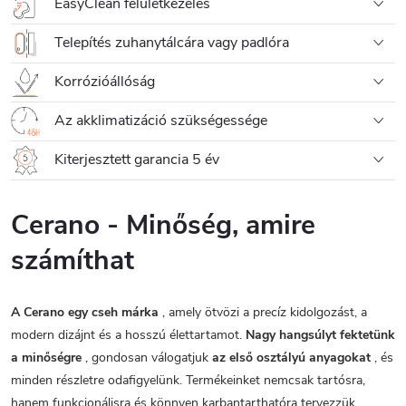
EasyClean felületkezelés
Telepítés zuhanytálcára vagy padlóra
Korrózióállóság
Az akklimatizáció szükségessége
Kiterjesztett garancia 5 év
Cerano - Minőség, amire
számíthat
A Cerano egy cseh márka
, amely ötvözi a precíz kidolgozást, a
modern dizájnt és a hosszú élettartamot.
Nagy hangsúlyt fektetünk
a minőségre
, gondosan válogatjuk
az első osztályú anyagokat
, és
minden részletre odafigyelünk. Termékeinket nemcsak tartósra,
hanem funkcionálisra és könnyen karbantarthatóra tervezzük.