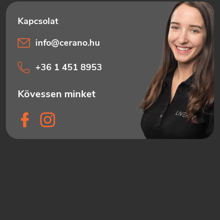
info
@
cerano.hu
+36 1 451 8953