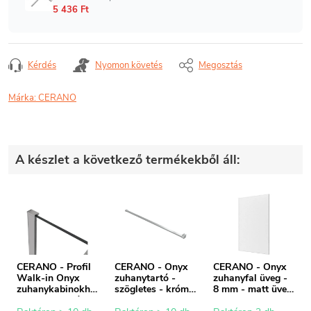
Kérdés
Nyomon követés
Megosztás
Márka:
CERANO
A készlet a következő termékekből áll:
CERANO - Profil
CERANO - Onyx
CERANO - Onyx
Walk-in Onyx
zuhanytartó -
zuhanyfal üveg -
zuhanykabinokho
szögletes - króm -
8 mm - matt üveg
z - 8 mm - króm -
150 cm
- 50x200 cm