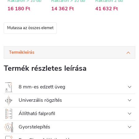
15 mm
Raktáron > 10 db
Raktáron > 10 db
Raktáron 2 db
16 180 Ft
14 362 Ft
41 632 Ft
Mutassa az összes elemet
Termékleírás
Termék részletes leírása
8 mm-es edzett üveg
Univerzális rögzítés
Állítható falprofil
Gyorstelepítés