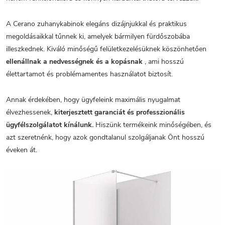
A Cerano zuhanykabinok elegáns dizájnjukkal és praktikus
megoldásaikkal tűnnek ki, amelyek bármilyen fürdőszobába
illeszkednek. Kiváló minőségű felületkezelésüknek köszönhetően
ellenállnak a nedvességnek és a kopásnak
, ami hosszú
élettartamot és problémamentes használatot biztosít.
Annak érdekében, hogy ügyfeleink maximális nyugalmat
élvezhessenek,
kiterjesztett garanciát és professzionális
ügyfélszolgálatot kínálunk.
Hiszünk termékeink minőségében, és
azt szeretnénk, hogy azok gondtalanul szolgáljanak Önt hosszú
éveken át.