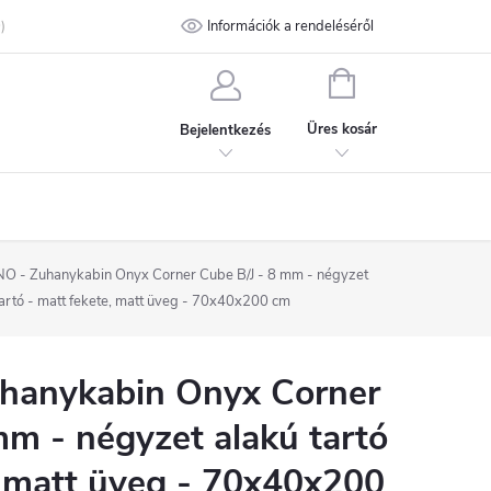
talános Szerződési Feltételek
Információk a rendeléséről
Adatvédelmi feltételek
Kapcsolat
KOSÁR
Üres kosár
Bejelentkezés
 - Zuhanykabin Onyx Corner Cube B/J - 8 mm - négyzet
tartó - matt fekete, matt üveg - 70x40x200 cm
hanykabin Onyx Corner
mm - négyzet alakú tartó
, matt üveg - 70x40x200