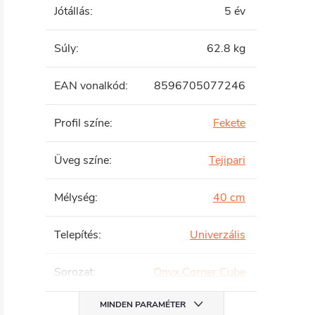
Jótállás
:
5 év
Súly
:
62.8 kg
EAN vonalkód
:
8596705077246
Profil színe
:
Fekete
Üveg színe
:
Tejipari
Mélység
:
40 cm
Telepítés
:
Univerzális
Sorozat
:
Onyx Corner Cube
MINDEN PARAMÉTER