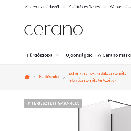
Ugrás
Minden a vásárlásról
Szállítás és fizetés
Webáruház é
a
fő
tartalomhoz
Fürdőszoba
Újdonságok
A Cerano márk
Zuhanykabinok, kádak, csatornák,
Fürdőszoba
Kezdőlap
lefolyócsatornák, tartozékok
KITERJESZTETT GARANCIA