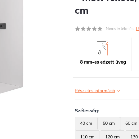
cm
Nincs értékelés
U
8 mm-es edzett üveg
Részletes információ