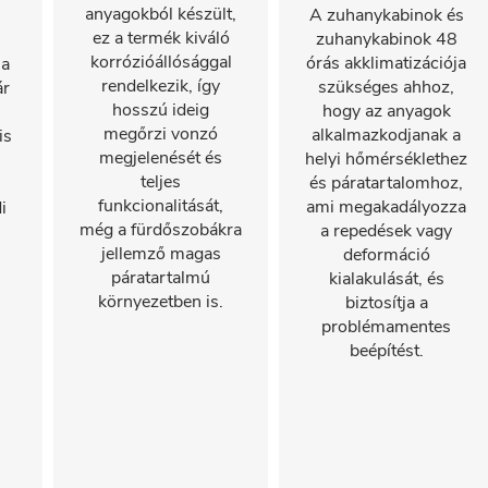
anyagokból készült,
A zuhanykabinok és
ez a termék kiváló
zuhanykabinok 48
korrózióállósággal
órás akklimatizációja
 a
rendelkezik, így
szükséges ahhoz,
ár
hosszú ideig
hogy az anyagok
megőrzi vonzó
alkalmazkodjanak a
is
megjelenését és
helyi hőmérséklethez
teljes
és páratartalomhoz,
funkcionalitását,
ami megakadályozza
i
még a fürdőszobákra
a repedések vagy
jellemző magas
deformáció
páratartalmú
kialakulását, és
környezetben is.
biztosítja a
problémamentes
beépítést.