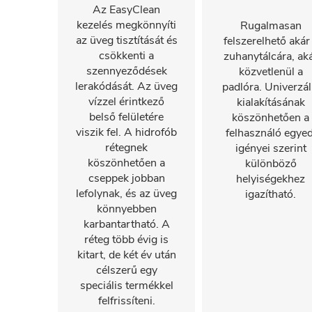
Az EasyClean
kezelés megkönnyíti
Rugalmasan
az üveg tisztítását és
felszerelhető akár
csökkenti a
zuhanytálcára, ak
szennyeződések
közvetlenül a
lerakódását. Az üveg
padlóra. Univerzál
vízzel érintkező
kialakításának
belső felületére
köszönhetően a
viszik fel. A hidrofób
felhasználó egyed
rétegnek
igényei szerint
köszönhetően a
különböző
cseppek jobban
helyiségekhez
lefolynak, és az üveg
igazítható.
könnyebben
karbantartható. A
réteg több évig is
kitart, de két év után
célszerű egy
speciális termékkel
felfrissíteni.