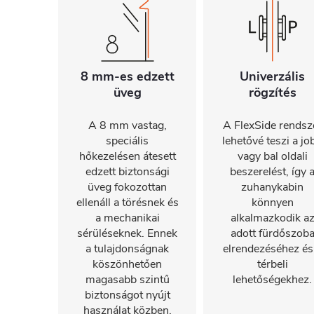
8 mm-es edzett
Univerzális
üveg
rögzítés
A 8 mm vastag,
A FlexSide rendsz
speciális
lehetővé teszi a jo
hőkezelésen átesett
vagy bal oldali
edzett biztonsági
beszerelést, így 
üveg fokozottan
zuhanykabin
ellenáll a törésnek és
könnyen
a mechanikai
alkalmazkodik a
sérüléseknek. Ennek
adott fürdőszob
a tulajdonságnak
elrendezéséhez és
köszönhetően
térbeli
magasabb szintű
lehetőségekhez.
biztonságot nyújt
használat közben.