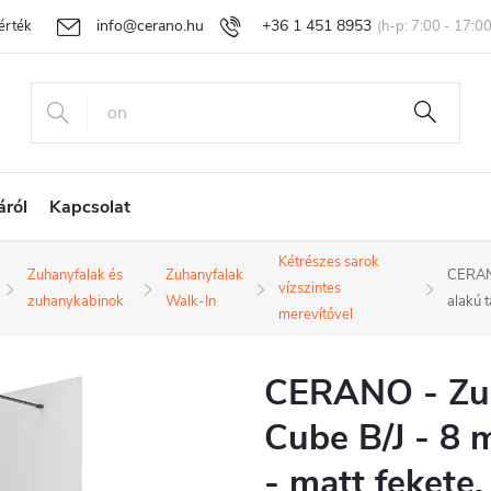
info@cerano.hu
+36 1 451 8953
rtékelése
Egyedi árazás
Áru visszaküldése és reklamáció
Ál
áról
Kapcsolat
Kétrészes sarok
Zuhanyfalak és
Zuhanyfalak
CERANO
vízszintes
zuhanykabinok
Walk-In
alakú 
merevítővel
CERANO - Zu
Cube B/J - 8 
- matt fekete