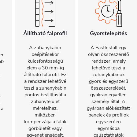
Állítható falprofil
Gyorstelepítés
A zuhanykabin
A FastInstall egy
beépítésekor
olyan összeszerelő
er
kulcsfontosságú
rendszer, amely
bb
elem a 30 mm-ig
lehetővé teszi a
állítható falprofil. Ez
zuhanykabinok
a
a rendszer lehetővé
gyors és egyszerű
teszi a zuhanykabin
összeszerelését,
pontos beállítását a
gyakran egyetlen
z
zuhanyfelület
személy által. A
a
méreteihez,
gyárban előkészített
 a
miközben
panelek és profilok
kompenzálja a falak
egyszerűen
görbületét vagy
egymásba
egyenetlenségeit.
csúsztathatók