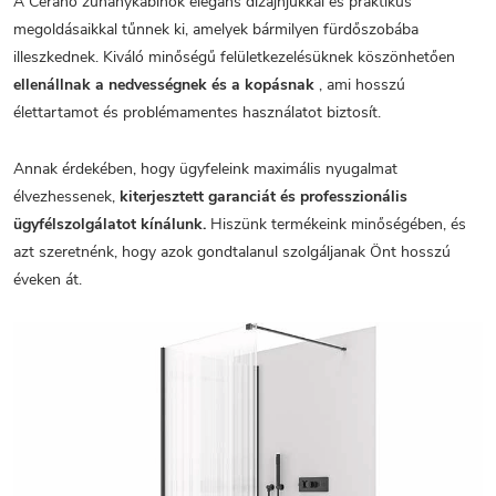
A Cerano zuhanykabinok elegáns dizájnjukkal és praktikus
megoldásaikkal tűnnek ki, amelyek bármilyen fürdőszobába
illeszkednek. Kiváló minőségű felületkezelésüknek köszönhetően
ellenállnak a nedvességnek és a kopásnak
, ami hosszú
élettartamot és problémamentes használatot biztosít.
Annak érdekében, hogy ügyfeleink maximális nyugalmat
élvezhessenek,
kiterjesztett garanciát és professzionális
ügyfélszolgálatot kínálunk.
Hiszünk termékeink minőségében, és
azt szeretnénk, hogy azok gondtalanul szolgáljanak Önt hosszú
éveken át.