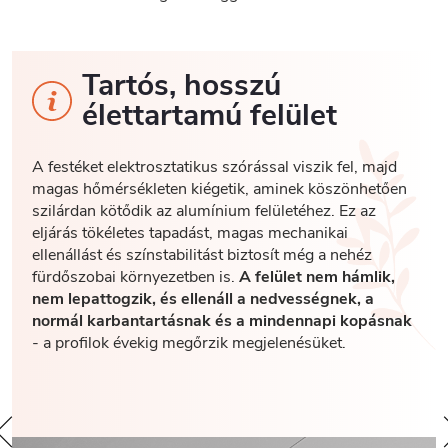
Tartós, hosszú
élettartamú felület
A festéket elektrosztatikus szórással viszik fel, majd
magas hőmérsékleten kiégetik, aminek köszönhetően
szilárdan kötődik az alumínium felületéhez. Ez az
eljárás tökéletes tapadást, magas mechanikai
ellenállást és színstabilitást biztosít még a nehéz
fürdőszobai környezetben is.
A felület nem hámlik,
nem lepattogzik, és ellenáll a nedvességnek, a
normál karbantartásnak és a mindennapi kopásnak
- a profilok évekig megőrzik megjelenésüket.