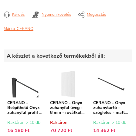
Kérdés
Nyomon követés
Megosztás
Márka:
CERANO
A készlet a következő termékekből áll:
CERANO -
CERANO - Onyx
CERANO - Onyx
Beépíthető Onyx
zuhanyfal üveg -
zuhanytartó -
zuhanyfal profil -
8 mm - rovátkolt
szögletes - matt
8 mm - matt
üveg - 70x200 cm
fekete - 150 cm
fekete - 15 mm
Raktáron > 10 db
Raktáron
Raktáron > 10 db
16 180 Ft
70 720 Ft
14 362 Ft