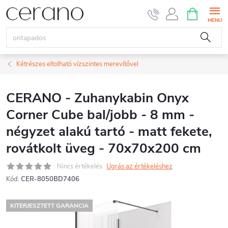
Ugrás
KOSÁR
a
fő
tartalomhoz
Kétrészes eltolható vízszintes merevítővel
CERANO - Zuhanykabin Onyx
Corner Cube bal/jobb - 8 mm -
négyzet alakú tartó - matt fekete,
rovátkolt üveg - 70x70x200 cm
Nincs értékelés
Ugrás az értékeléshez
Kód:
CER-8050BD7406
KITERJESZTETT GARANCIA