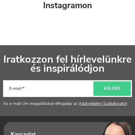
Instagramon
L
Iratkozzon fel hírlevelünkre
á
és inspirálódjon
b
l
E-mail
KÜLDÉS
é
Az e-mail cím megadásával elfogadja az
Adatvédelmi Szabályzatot
c