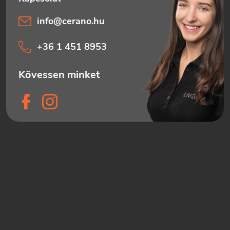
info
@
cerano.hu
+36 1 451 8953