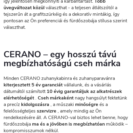
így jelentősen megkönnyíti a karbantartást.
Több
üvegváltozat közül
választhat - a teljesen átlátszótól a
tejszerűn át a grafitszürkéig és a dekoratív mintákig, így
pontosan az Ön preferenciái és fürdőszobája stílusa szerint
választhat.
CERANO – egy hosszú távú
megbízhatóságú cseh márka
Minden CERANO zuhanykabinra és zuhanyparavánra
kiterjesztett 5 év garanciát
vállalunk, és a vásárlás
dátumától számított
10 évig garantáljuk az alkatrészek
elérhetőségét
.
Cseh márkaként
nagy hangsúlyt fektetünk
a precíz
kidolgozásra
, a műszaki
minőségre
és a
felelősségteljes
szervizre
, amely mindig az Ön
rendelkezésére áll. A CERANO-val biztos lehet benne, hogy
fürdőszobája
ma és a jövőben is megbízhatóan
működik –
kompromisszumok nélkül.