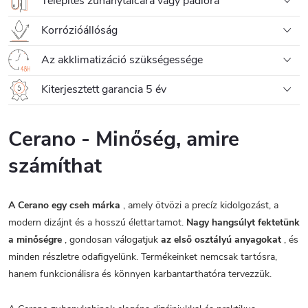
Telepítés zuhanytálcára vagy padlóra
Korrózióállóság
Az akklimatizáció szükségessége
Kiterjesztett garancia 5 év
Cerano - Minőség, amire
számíthat
A Cerano egy cseh márka
, amely ötvözi a precíz kidolgozást, a
modern dizájnt és a hosszú élettartamot.
Nagy hangsúlyt fektetünk
a minőségre
, gondosan válogatjuk
az első osztályú anyagokat
, és
minden részletre odafigyelünk. Termékeinket nemcsak tartósra,
hanem funkcionálisra és könnyen karbantarthatóra tervezzük.