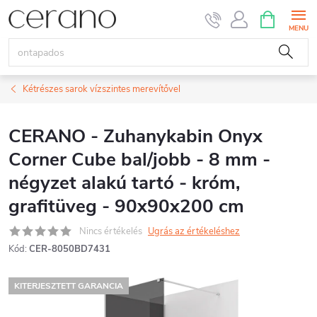
Ugrás
KOSÁR
a
fő
tartalomhoz
Kétrészes sarok vízszintes merevítővel
CERANO - Zuhanykabin Onyx
Corner Cube bal/jobb - 8 mm -
négyzet alakú tartó - króm,
grafitüveg - 90x90x200 cm
Nincs értékelés
Ugrás az értékeléshez
Kód:
CER-8050BD7431
KITERJESZTETT GARANCIA