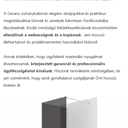
A Cerano zuhanykabinok elegáns dizájnjukkal és praktikus
megoldásaikkal tűnnek ki, amelyek bármilyen fürdőszobába
illeszkednek. Kiváló minőségű felületkezelésüknek köszönhetően
ellenállnak a nedvességnek és a kopásnak
, ami hosszú
élettartamot és problémamentes használatot biztosít.
Annak érdekében, hogy ügyfeleink maximális nyugalmat
élvezhessenek,
kiterjesztett garanciát és professzionális
ügyfélszolgálatot kínálunk.
Hiszünk termékeink minőségében, és
azt szeretnénk, hogy azok gondtalanul szolgáljanak Önt hosszú
éveken át.