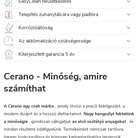
EasyClean felületkezelés
Telepítés zuhanytálcára vagy padlóra
Korrózióállóság
Az akklimatizáció szükségessége
Kiterjesztett garancia 5 év
Cerano - Minőség, amire
számíthat
A Cerano egy cseh márka
, amely ötvözi a precíz kidolgozást, a
modern dizájnt és a hosszú élettartamot.
Nagy hangsúlyt fektetünk
a minőségre
, gondosan válogatjuk
az első osztályú anyagokat
, és
minden részletre odafigyelünk. Termékeinket nemcsak tartósra,
hanem funkcionálisra és könnyen karbantarthatóra tervezzük.