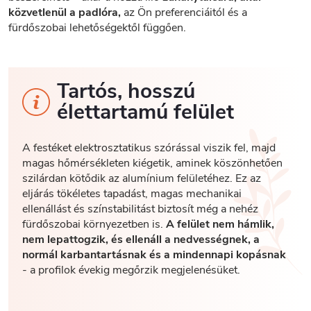
közvetlenül a padlóra,
az Ön preferenciáitól és a
fürdőszobai lehetőségektől függően.
Tartós, hosszú
élettartamú felület
A festéket elektrosztatikus szórással viszik fel, majd
magas hőmérsékleten kiégetik, aminek köszönhetően
szilárdan kötődik az alumínium felületéhez. Ez az
eljárás tökéletes tapadást, magas mechanikai
ellenállást és színstabilitást biztosít még a nehéz
fürdőszobai környezetben is.
A felület nem hámlik,
nem lepattogzik, és ellenáll a nedvességnek, a
normál karbantartásnak és a mindennapi kopásnak
- a profilok évekig megőrzik megjelenésüket.