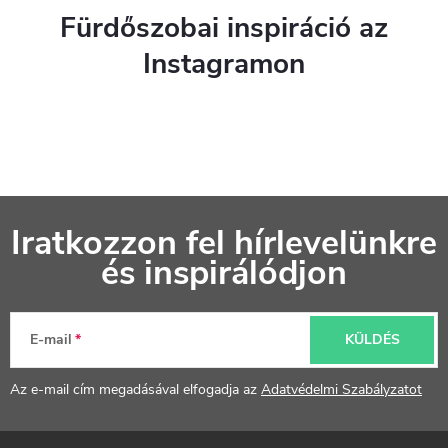
Fürdőszobai inspiráció az
Instagramon
L
Iratkozzon fel hírlevelünkre
á
és inspirálódjon
b
l
E-mail
KÜLDÉS
é
Az e-mail cím megadásával elfogadja az
Adatvédelmi Szabályzatot
c