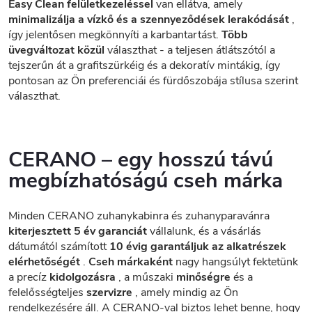
Easy Clean felületkezeléssel
van ellátva, amely
minimalizálja a vízkő és a szennyeződések lerakódását
,
így jelentősen megkönnyíti a karbantartást.
Több
üvegváltozat közül
választhat - a teljesen átlátszótól a
tejszerűn át a grafitszürkéig és a dekoratív mintákig, így
pontosan az Ön preferenciái és fürdőszobája stílusa szerint
választhat.
CERANO – egy hosszú távú
megbízhatóságú cseh márka
Minden CERANO zuhanykabinra és zuhanyparavánra
kiterjesztett 5 év garanciát
vállalunk, és a vásárlás
dátumától számított
10 évig garantáljuk az alkatrészek
elérhetőségét
.
Cseh márkaként
nagy hangsúlyt fektetünk
a precíz
kidolgozásra
, a műszaki
minőségre
és a
felelősségteljes
szervizre
, amely mindig az Ön
rendelkezésére áll. A CERANO-val biztos lehet benne, hogy