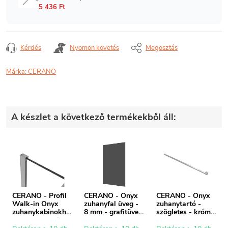
Kérdés
Nyomon követés
Megosztás
Márka:
CERANO
A készlet a következő termékekből áll:
CERANO - Profil
CERANO - Onyx
CERANO - Onyx
Walk-in Onyx
zuhanyfal üveg -
zuhanytartó -
zuhanykabinokho
8 mm - grafitüveg
szögletes - króm -
z - 8 mm - króm -
- 90x200 cm
150 cm