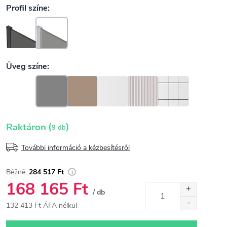
(
)
Raktáron
9 db
További információ a kézbesítésről
284 517 Ft
168 165 Ft
/ db
132 413 Ft ÁFA nélkül
Egységár: