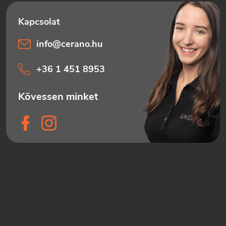
info
@
cerano.hu
+36 1 451 8953