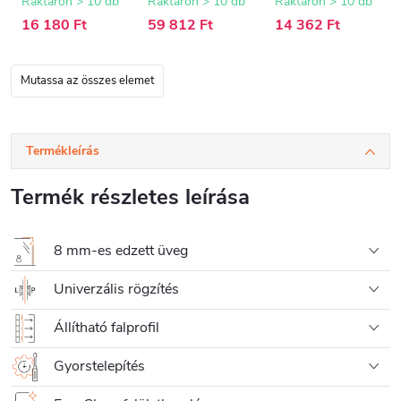
15 mm
Raktáron > 10 db
Raktáron > 10 db
Raktáron > 10 db
16 180 Ft
59 812 Ft
14 362 Ft
Mutassa az összes elemet
Termékleírás
Termék részletes leírása
8 mm-es edzett üveg
Univerzális rögzítés
Állítható falprofil
Gyorstelepítés