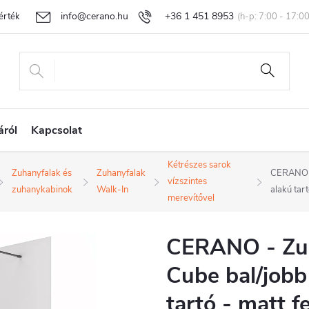
info@cerano.hu
+36 1 451 8953
rtékelése
Egyedi árazás
Áru visszaküldése és reklamáció
Ál
áról
Kapcsolat
Kétrészes sarok
Zuhanyfalak és
Zuhanyfalak
CERANO -
vízszintes
zuhanykabinok
Walk-In
alakú tar
merevítővel
CERANO - Zu
Cube bal/jobb
tartó - matt f