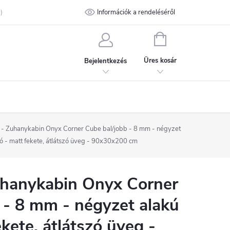
talános Szerződési Feltételek
Információk a rendeléséről
Adatvédelmi feltételek
Kapcsolat
KOSÁR
Üres kosár
Bejelentkezés
 Zuhanykabin Onyx Corner Cube bal/jobb - 8 mm - négyzet
tó - matt fekete, átlátszó üveg - 90x30x200 cm
hanykabin Onyx Corner
 - 8 mm - négyzet alakú
ekete, átlátszó üveg -