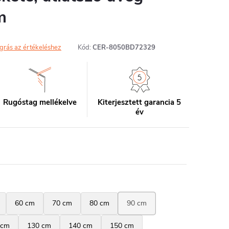
m
grás az értékeléshez
Kód:
CER-8050BD72329
Rugóstag mellékelve
Kiterjesztett garancia 5
év