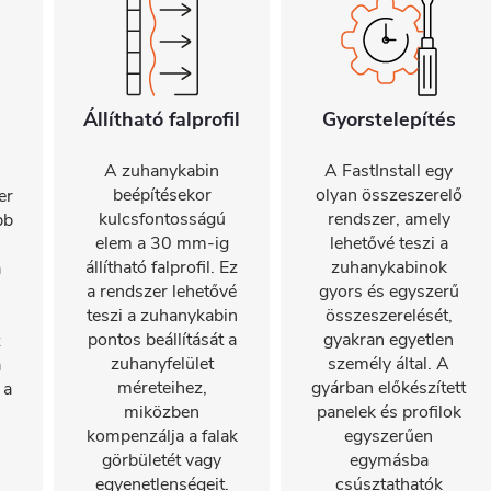
Állítható falprofil
Gyorstelepítés
A zuhanykabin
A FastInstall egy
beépítésekor
olyan összeszerelő
er
kulcsfontosságú
rendszer, amely
bb
elem a 30 mm-ig
lehetővé teszi a
állítható falprofil. Ez
zuhanykabinok
a
a rendszer lehetővé
gyors és egyszerű
teszi a zuhanykabin
összeszerelését,
pontos beállítását a
gyakran egyetlen
z
zuhanyfelület
személy által. A
a
méreteihez,
gyárban előkészített
 a
miközben
panelek és profilok
kompenzálja a falak
egyszerűen
görbületét vagy
egymásba
egyenetlenségeit.
csúsztathatók