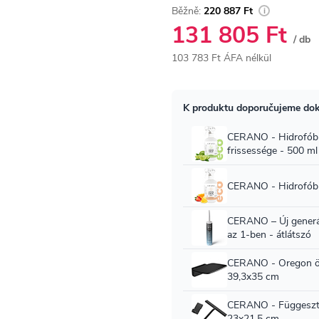
220 887 Ft
131 805 Ft
/ db
103 783 Ft ÁFA nélkül
Egységár: