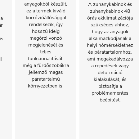
anyagokból készült,
A zuhanykabinok és
ez a termék kiváló
zuhanykabinok 48
korrózióállósággal
órás akklimatizációja
 a
rendelkezik, így
szükséges ahhoz,
ár
hosszú ideig
hogy az anyagok
megőrzi vonzó
alkalmazkodjanak a
is
megjelenését és
helyi hőmérséklethez
teljes
és páratartalomhoz,
funkcionalitását,
ami megakadályozza
i
még a fürdőszobákra
a repedések vagy
jellemző magas
deformáció
páratartalmú
kialakulását, és
környezetben is.
biztosítja a
problémamentes
beépítést.