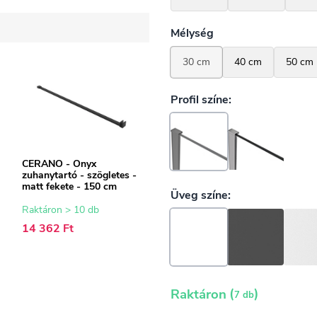
CERANO - Onyx
zuhanytartó - szögletes -
matt fekete - 150 cm
Raktáron > 10 db
14 362 Ft
(
)
Raktáron
7 db