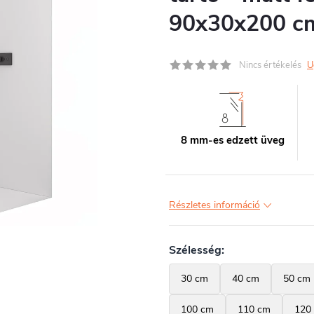
90x30x200 c
Nincs értékelés
U
8 mm-es edzett üveg
Részletes információ