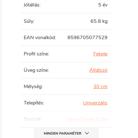
Jótállás
:
5 év
Súly
:
65.8 kg
EAN vonalkód
:
8596705077529
Profil színe
:
Fekete
Üveg színe
:
Átlátszó
Mélység
:
30 cm
Telepítés
:
Univerzális
Sorozat
:
Onyx Corner Cube
MINDEN PARAMÉTER