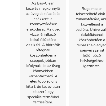
Az EasyClean
kezelés megkönnyíti
Rugalmasan
az üveg tisztítását és
felszerelhető akár
csökkenti a
zuhanytálcára, ak
szennyeződések
közvetlenül a
lerakódását. Az üveg
padlóra. Univerzál
vízzel érintkező
kialakításának
belső felületére
köszönhetően a
viszik fel. A hidrofób
felhasználó egyed
rétegnek
igényei szerint
köszönhetően a
különböző
cseppek jobban
helyiségekhez
lefolynak, és az üveg
igazítható.
könnyebben
karbantartható. A
réteg több évig is
kitart, de két év után
célszerű egy
speciális termékkel
felfrissíteni.