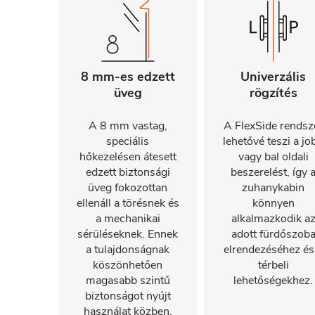
8 mm-es edzett
Univerzális
üveg
rögzítés
A 8 mm vastag,
A FlexSide rendsz
speciális
lehetővé teszi a jo
hőkezelésen átesett
vagy bal oldali
edzett biztonsági
beszerelést, így 
üveg fokozottan
zuhanykabin
ellenáll a törésnek és
könnyen
a mechanikai
alkalmazkodik a
sérüléseknek. Ennek
adott fürdőszob
a tulajdonságnak
elrendezéséhez és
köszönhetően
térbeli
magasabb szintű
lehetőségekhez.
biztonságot nyújt
használat közben.