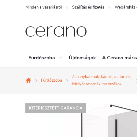
Ugrás
Minden a vásárlásról
Szállítás és fizetés
Webáruház é
a
fő
tartalomhoz
Fürdőszoba
Újdonságok
A Cerano márk
Zuhanykabinok, kádak, csatornák,
Fürdőszoba
Kezdőlap
lefolyócsatornák, tartozékok
KITERJESZTETT GARANCIA