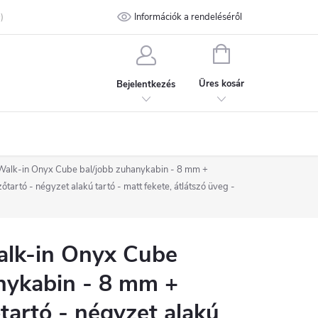
talános Szerződési Feltételek
Információk a rendeléséről
Adatvédelmi feltételek
Kapcsolat
KOSÁR
Üres kosár
Bejelentkezés
alk-in Onyx Cube bal/jobb zuhanykabin - 8 mm +
zőtartó - négyzet alakú tartó - matt fekete, átlátszó üveg -
lk-in Onyx Cube
nykabin - 8 mm +
tartó - négyzet alakú