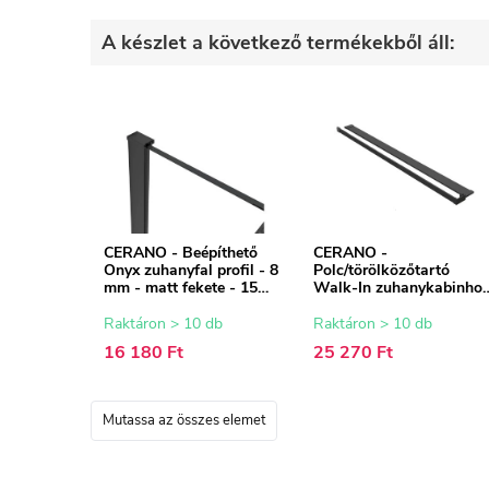
A készlet a következő termékekből áll:
CERANO - Beépíthető
CERANO -
Onyx zuhanyfal profil - 8
Polc/törölközőtartó
mm - matt fekete - 15
Walk-In zuhanykabinho
mm
- 8-10 mm - matt fekete 
30-160 cm
Raktáron > 10 db
Raktáron > 10 db
16 180 Ft
25 270 Ft
Mutassa az összes elemet