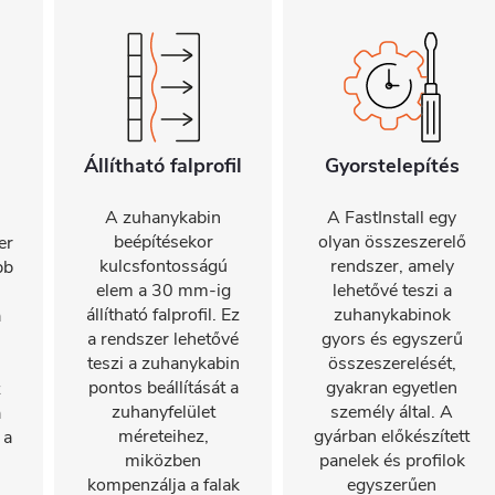
Állítható falprofil
Gyorstelepítés
A zuhanykabin
A FastInstall egy
beépítésekor
olyan összeszerelő
er
kulcsfontosságú
rendszer, amely
bb
elem a 30 mm-ig
lehetővé teszi a
állítható falprofil. Ez
zuhanykabinok
a
a rendszer lehetővé
gyors és egyszerű
teszi a zuhanykabin
összeszerelését,
pontos beállítását a
gyakran egyetlen
z
zuhanyfelület
személy által. A
a
méreteihez,
gyárban előkészített
 a
miközben
panelek és profilok
kompenzálja a falak
egyszerűen