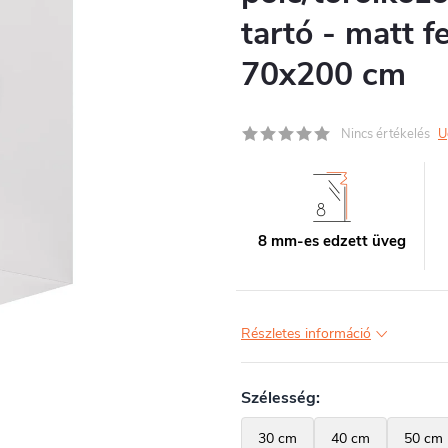
tartó - matt f
70x200 cm
Nincs értékelés
U
8 mm-es edzett üveg
Részletes információ