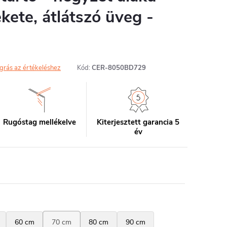
ekete, átlátszó üveg -
grás az értékeléshez
Kód:
CER-8050BD729
Rugóstag mellékelve
Kiterjesztett garancia 5
év