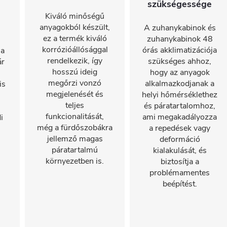
szükségessége
Kiváló minőségű
anyagokból készült,
A zuhanykabinok és
ez a termék kiváló
zuhanykabinok 48
korrózióállósággal
órás akklimatizációja
 a
rendelkezik, így
szükséges ahhoz,
ár
hosszú ideig
hogy az anyagok
megőrzi vonzó
alkalmazkodjanak a
is
megjelenését és
helyi hőmérséklethez
teljes
és páratartalomhoz,
funkcionalitását,
ami megakadályozza
i
még a fürdőszobákra
a repedések vagy
jellemző magas
deformáció
páratartalmú
kialakulását, és
környezetben is.
biztosítja a
problémamentes
beépítést.