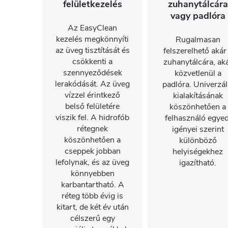
felületkezelés
zuhanytálcára
vagy padlóra
Az EasyClean
kezelés megkönnyíti
Rugalmasan
az üveg tisztítását és
felszerelhető akár
csökkenti a
zuhanytálcára, ak
szennyeződések
közvetlenül a
lerakódását. Az üveg
padlóra. Univerzál
vízzel érintkező
kialakításának
belső felületére
köszönhetően a
viszik fel. A hidrofób
felhasználó egyed
rétegnek
igényei szerint
köszönhetően a
különböző
cseppek jobban
helyiségekhez
lefolynak, és az üveg
igazítható.
könnyebben
karbantartható. A
réteg több évig is
kitart, de két év után
célszerű egy