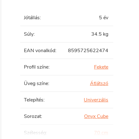
Jótállás
:
5 év
Súly
:
34.5 kg
EAN vonalkód
:
8595725622474
Profil színe
:
Fekete
Üveg színe
:
Átlátszó
Telepítés
:
Univerzális
Sorozat
:
Onyx Cube
Szélesség
:
70 cm