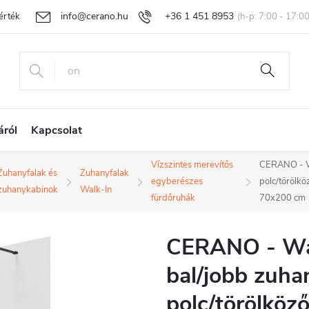
info@cerano.hu
+36 1 451 8953
rtékelése
Egyedi árazás
Áru visszaküldése és reklamáció
Ál
áról
Kapcsolat
Vízszintes merevítős
CERANO - W
Zuhanyfalak és
Zuhanyfalak
egyberészes
polc/törölkö
zuhanykabinok
Walk-In
fürdőruhák
70x200 cm
CERANO - Wa
bal/jobb zuha
polc/törölköző