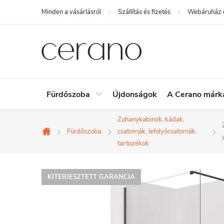
Ugrás
Minden a vásárlásról
Szállítás és fizetés
Webáruház é
a
fő
tartalomhoz
Fürdőszoba
Újdonságok
A Cerano márk
Zuhanykabinok, kádak,
Fürdőszoba
csatornák, lefolyócsatornák,
Kezdőlap
tartozékok
KITERJESZTETT GARANCIA