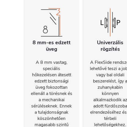
8 mm-es edzett
Univerzális
üveg
rögzítés
A 8 mm vastag,
A FlexSide rendsz
speciális
lehetővé teszi a jo
hőkezelésen átesett
vagy bal oldali
edzett biztonsági
beszerelést, így 
üveg fokozottan
zuhanykabin
ellenáll a törésnek és
könnyen
a mechanikai
alkalmazkodik a
sérüléseknek. Ennek
adott fürdőszob
a tulajdonságnak
elrendezéséhez és
köszönhetően
térbeli
magasabb szintű
lehetőségekhez.