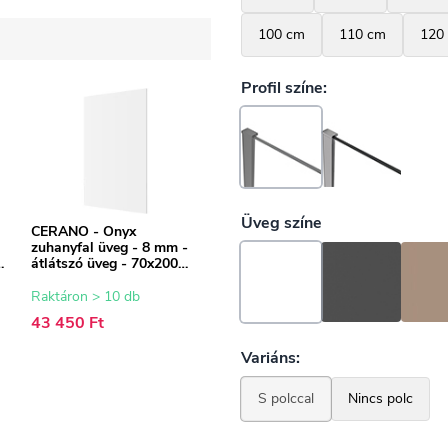
CERANO - Onyx
zuhanyfal üveg - 8 mm -
z
átlátszó üveg - 70x200
-
cm
Raktáron > 10 db
43 450 Ft