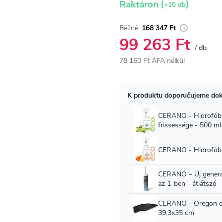
(
)
Raktáron
>10 db
168 347 Ft
99 263 Ft
/ db
78 160 Ft ÁFA nélkül
Egységár: