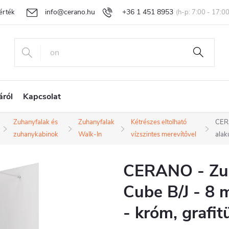
info@cerano.hu
+36 1 451 8953
rtékelése
Egyedi árazás
Áru visszaküldése és reklamáció
Ál
áról
Kapcsolat
Zuhanyfalak és
Zuhanyfalak
Kétrészes eltolható
CERA
zuhanykabinok
Walk-In
vízszintes merevítővel
alak
CERANO - Zu
Cube B/J - 8 
- króm, grafi