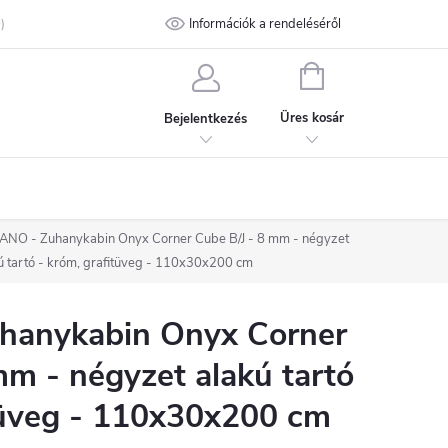
talános Szerződési Feltételek
Információk a rendeléséről
Adatvédelmi feltételek
Kapcsolat
KOSÁR
Üres kosár
Bejelentkezés
NO - Zuhanykabin Onyx Corner Cube B/J - 8 mm - négyzet
ú tartó - króm, grafitüveg - 110x30x200 cm
hanykabin Onyx Corner
mm - négyzet alakú tartó
tüveg - 110x30x200 cm