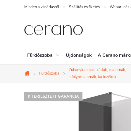
Ugrás
Minden a vásárlásról
Szállítás és fizetés
Webáruház é
a
fő
tartalomhoz
Fürdőszoba
Újdonságok
A Cerano márk
Zuhanykabinok, kádak, csatornák,
Fürdőszoba
Kezdőlap
lefolyócsatornák, tartozékok
KITERJESZTETT GARANCIA