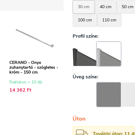
CERANO - Onyx
zuhanytartó - szögletes -
króm - 150 cm
Raktáron > 10 db
14 362 Ft
Úton
További úton: 11 