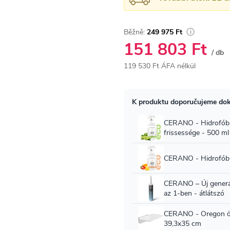
249 975 Ft
151 803 Ft
/ db
119 530 Ft ÁFA nélkül
Egységár: