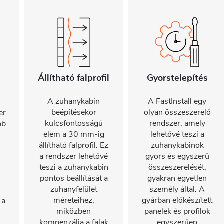
Állítható falprofil
Gyorstelepítés
A zuhanykabin
A FastInstall egy
beépítésekor
olyan összeszerelő
er
kulcsfontosságú
rendszer, amely
bb
elem a 30 mm-ig
lehetővé teszi a
állítható falprofil. Ez
zuhanykabinok
a
a rendszer lehetővé
gyors és egyszerű
teszi a zuhanykabin
összeszerelését,
pontos beállítását a
gyakran egyetlen
z
zuhanyfelület
személy által. A
a
méreteihez,
gyárban előkészített
 a
miközben
panelek és profilok
kompenzálja a falak
egyszerűen