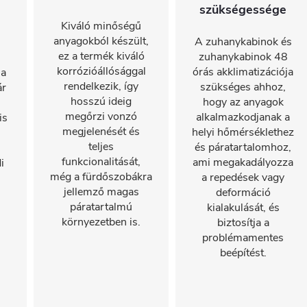
szükségessége
Kiváló minőségű
anyagokból készült,
A zuhanykabinok és
ez a termék kiváló
zuhanykabinok 48
korrózióállósággal
órás akklimatizációja
 a
rendelkezik, így
szükséges ahhoz,
ár
hosszú ideig
hogy az anyagok
megőrzi vonzó
alkalmazkodjanak a
is
megjelenését és
helyi hőmérséklethez
teljes
és páratartalomhoz,
funkcionalitását,
ami megakadályozza
i
még a fürdőszobákra
a repedések vagy
jellemző magas
deformáció
páratartalmú
kialakulását, és
környezetben is.
biztosítja a
problémamentes
beépítést.