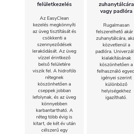
felületkezelés
zuhanytálcára
vagy padlóra
Az EasyClean
kezelés megkönnyíti
Rugalmasan
az üveg tisztítását és
felszerelhető akár
csökkenti a
zuhanytálcára, ak
szennyeződések
közvetlenül a
lerakódását. Az üveg
padlóra. Univerzál
vízzel érintkező
kialakításának
belső felületére
köszönhetően a
viszik fel. A hidrofób
felhasználó egyed
rétegnek
igényei szerint
köszönhetően a
különböző
cseppek jobban
helyiségekhez
lefolynak, és az üveg
igazítható.
könnyebben
karbantartható. A
réteg több évig is
kitart, de két év után
célszerű egy