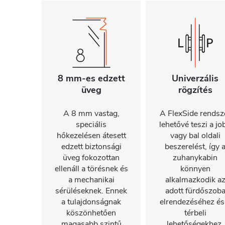
8 mm-es edzett
Univerzális
üveg
rögzítés
A 8 mm vastag,
A FlexSide rendsz
speciális
lehetővé teszi a jo
hőkezelésen átesett
vagy bal oldali
edzett biztonsági
beszerelést, így 
üveg fokozottan
zuhanykabin
ellenáll a törésnek és
könnyen
a mechanikai
alkalmazkodik a
sérüléseknek. Ennek
adott fürdőszob
a tulajdonságnak
elrendezéséhez és
köszönhetően
térbeli
magasabb szintű
lehetőségekhez.