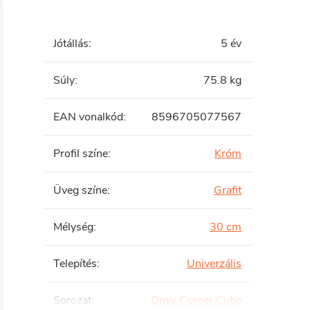
Jótállás
:
5 év
Súly
:
75.8 kg
EAN vonalkód
:
8596705077567
Profil színe
:
Króm
Üveg színe
:
Grafit
Mélység
:
30 cm
Telepítés
:
Univerzális
Sorozat
:
Onyx Corner Cube